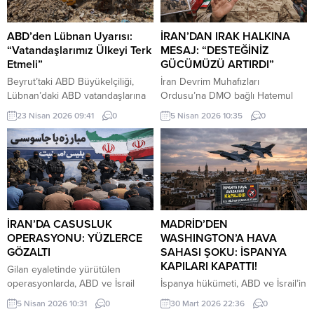
ABD’den Lübnan Uyarısı:
İRAN’DAN IRAK HALKINA
“Vatandaşlarımız Ülkeyi Terk
MESAJ: “DESTEĞİNİZ
Etmeli”
GÜCÜMÜZÜ ARTIRDI”
Beyrut’taki ABD Büyükelçiliği,
İran Devrim Muhafızları
Lübnan’daki ABD vatandaşlarına
Ordusu’na DMO bağlı Hatemul
güvenlik durumunun hızla
Enbiya Merkez Karargahı
23 Nisan 2026 09:41
0
5 Nisan 2026 10:35
0
değişebileceği uyarısında
Sözcüsü İbrahim Zülfikari,
bulunarak, ticari uçuşlar hâlâ
Hürmüz Boğazı üzerinden
devam ederken ülkeden
uygulanan kısıtlamalara ilişkin
ayrılmalarını tavsiye etti.
yaptığı açıklamada, Irak’ın bu
kısıtlamalardan muaf tutulacağını
belirtti.
İRAN’DA CASUSLUK
MADRİD’DEN
OPERASYONU: YÜZLERCE
WASHINGTON’A HAVA
GÖZALTI
SAHASI ŞOKU: İSPANYA
KAPILARI KAPATTI!
Gilan eyaletinde yürütülen
operasyonlarda, ABD ve İsrail
İspanya hükümeti, ABD ve İsrail’in
adına faaliyet yürüttükleri öne
İran’a yönelik saldırılarına katılan
5 Nisan 2026 10:31
0
30 Mart 2026 22:36
0
sürülen 101 kişi daha gözaltına
Amerikan uçaklarına hava