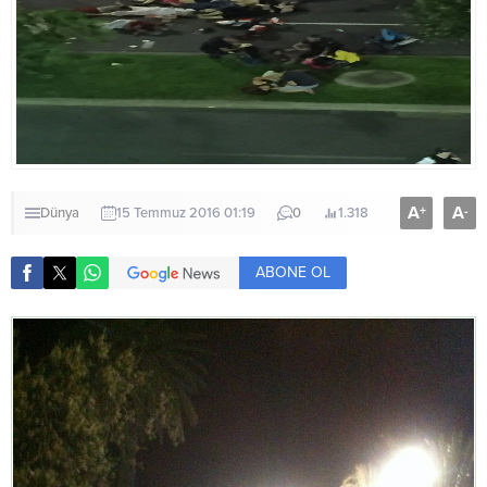
A
A
+
-
Dünya
15 Temmuz 2016 01:19
0
1.318
ABONE OL