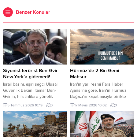
Benzer Konular
Siyonist terörist Ben-Gvir
Hürmüz’de 2 Bin Gemi
New-York’a gidemedi!
Mahsur
İsrail basını, aşırı sağcı Ulusal
İran'ın yarı resmi Fars Haber
Güvenlik Bakanı Itamar Ben-
Ajansı’na göre, İran'ın Hürmüz
Gvir'in, Filistinlilere yönelik
Boğazı'nı kapatmasıyla birlikte
politika ve uygulamaları nedeniyle
bölgede yaklaşık iki bin gemi ve
5 Temmuz 2026 10:19
0
17 Mayıs 2026 10:02
0
"gözaltına alınma" endişesiyle bu
20 bin gemi personeli mahsur
hafta New York'a yapacağı ziyareti
kaldı.
iptal ettiğini ileri sürdü.