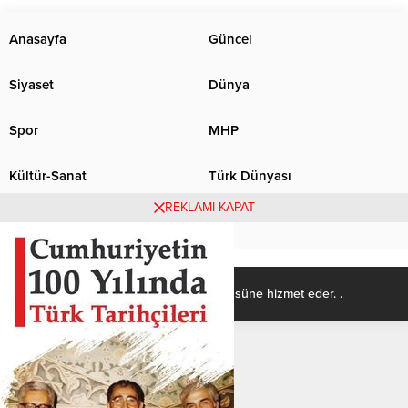
alındı.
sahasını kapatma kararı aldı.
Anasayfa
Güncel
Siyaset
Dünya
Spor
MHP
Kültür-Sanat
Türk Dünyası
REKLAMI KAPAT
Basından
Ülkücü Kadro, Türk-İslâm ülküsüne hizmet eder. .
itesinn.com/
https://makeup.orangebeauty.com/
grandpashabet
Grandpash