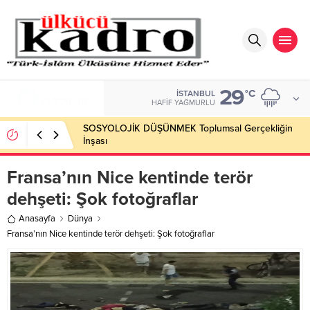
29
BIST
°C
İSTANBUL
13.779,39
HAFIF YAĞMURLU
SOSYOLOJİK DÜŞÜNMEK Toplumsal Gerçekliğin
İnşası
Fransa’nın Nice kentinde terör
dehşeti: Şok fotoğraflar
Anasayfa
Dünya
Fransa’nın Nice kentinde terör dehşeti: Şok fotoğraflar