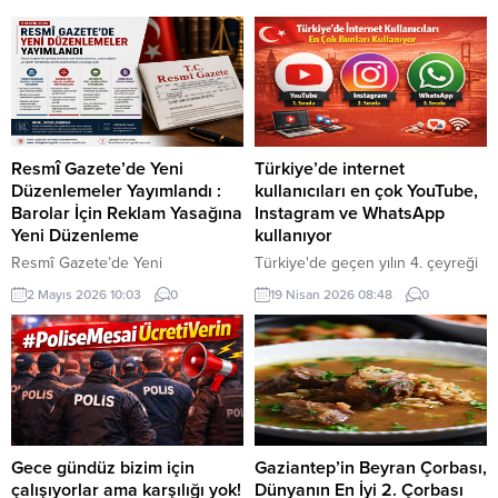
Resmî Gazete’de Yeni
Türkiye’de internet
Düzenlemeler Yayımlandı :
kullanıcıları en çok YouTube,
Barolar İçin Reklam Yasağına
Instagram ve WhatsApp
Yeni Düzenleme
kullanıyor
Resmî Gazete’de Yeni
Türkiye'de geçen yılın 4. çeyreği
Düzenlemeler Yayımlandı 2 Mayıs
itibarıyla toplam internet trafiğinde
2 Mayıs 2026 10:03
0
19 Nisan 2026 08:48
0
2026 tarihli Resmî Gazete’de
en yüksek paya sahip uygulama
yayımlanan kararlar ile kamu
yüzde 44,3 ile YouTube olurken
yönetimi, hukuk sistemi ve eğitim
bu dönemde anlık mesajlaşmada
alanlarında önemli düzenlemeler
Instagram yüzde 64,1, internet
yürürlüğe girdi. Yapılan
üzerinden sesli konuşmada ise
değişiklikler; idari yapıların
WhatsApp yüzde 55,9 ile ilk
güncellenmesi, meslek
sırada yer aldı.
kurallarının netleştirilmesi ve
Gece gündüz bizim için
Gaziantep’in Beyran Çorbası,
üniversite sistemine yönelik yeni
çalışıyorlar ama karşılığı yok!
Dünyanın En İyi 2. Çorbası