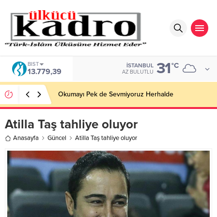
31
BIST
°C
İSTANBUL
13.779,39
AZ BULUTLU
Okumayı Pek de Sevmiyoruz Herhalde
Atilla Taş tahliye oluyor
Anasayfa
Güncel
Atilla Taş tahliye oluyor