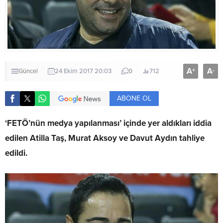
A
A
+
-
Güncel
24 Ekim 2017 20:03
0
712
ABONE OL
‘FETÖ’nün medya yapılanması’ içinde yer aldıkları iddia
edilen Atilla Taş, Murat Aksoy ve Davut Aydın tahliye
edildi.