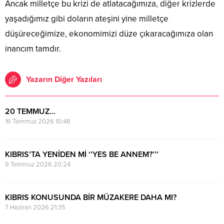
Ancak milletçe bu krizi de atlatacağımıza, diğer krizlerde
yaşadığımız gibi doların ateşini yine milletçe
düşüreceğimize, ekonomimizi düze çıkaracağımıza olan
inancım tamdır.
Yazarın Diğer Yazıları
20 TEMMUZ…
16 Temmuz 2026 10:48
KIBRIS’TA YENİDEN Mİ ‘’YES BE ANNEM?’’’
9 Temmuz 2026 20:24
KIBRIS KONUSUNDA BİR MÜZAKERE DAHA MI?
7 Haziran 2026 21:35