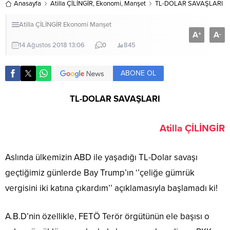
Anasayfa
Atilla ÇİLİNGİR
,
Ekonomi
,
Manşet
TL-DOLAR SAVAŞLARI
Atilla ÇİLİNGİR
Ekonomi
Manşet
A
A
+
-
14 Ağustos 2018 13:06
0
845
ABONE OL
TL-DOLAR SAVAŞLARI
Atilla ÇİLİNGİR
Aslında ülkemizin ABD ile yaşadığı TL-Dolar savaşı
geçtiğimiz günlerde Bay Trump’ın ‘’çeliğe gümrük
vergisini iki katına çıkardım’’ açıklamasıyla başlamadı ki!
A.B.D’nin özellikle, FETÖ Terör örgütünün ele başısı o