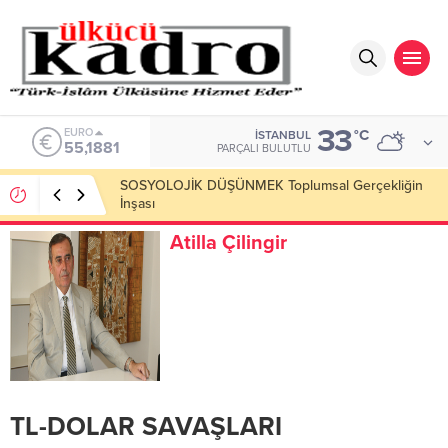
33
ALTIN
°C
İSTANBUL
6.660,55
PARÇALI BULUTLU
Okumayı Pek de Sevmiyoruz Herhalde
Atilla Çilingir
TL-DOLAR SAVAŞLARI