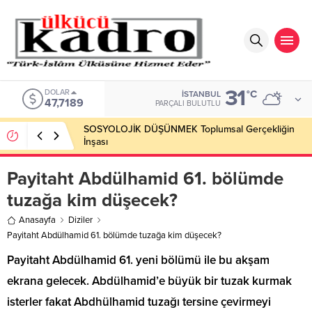
31
DOLAR
°C
İSTANBUL
47,7189
PARÇALI BULUTLU
SOSYOLOJİK DÜŞÜNMEK Toplumsal Gerçekliğin
İnşası
Payitaht Abdülhamid 61. bölümde
tuzağa kim düşecek?
Anasayfa
Diziler
Payitaht Abdülhamid 61. bölümde tuzağa kim düşecek?
Payitaht Abdülhamid 61. yeni bölümü ile bu akşam
ekrana gelecek. Abdülhamid’e büyük bir tuzak kurmak
isterler fakat Abdhülhamid tuzağı tersine çevirmeyi