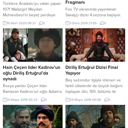
Fragmanı
Türklere Anadolu’yu vatan yapan
1071 Malazgirt Meydan
Fox TV ekranında yayınlanan
Muharebesi’ni beyaz perdeye
Savaşçı dizisi 4.sezona başlıyor.
taşıyan “Malazgirt 1071” filmi, 13
Başlama tarihi merakla
10 Mart 2020 08:21
0
3 Ekim 2019 21:55
0
Mart’ta sinemaseverlerle
bekleniyordu. Sonunda belli oldu.
buluşacak. 13 Mart’ta
13 Ekim Pazar günü Savaşçı
sinemaseverlerle buluşmaya
dizisinin 77. bölümü ekrandaki
hazırlanan filmde, başrolleri
yerini alacak. Dizinin 4.
Cengiz Coşkun, Vildan Atasever,
sezonunda izleyiciler ekran
Haluk Piyes ve Caner Kurtaran
başında şaşıracakları bir manzara
paylaştı. Senaryosunu Bilal
ile karşılaşacak. 77.bölümden 1.
Kalyoncu, Özgür Bakar ve Alper
fragman yayınlandı.Videodan
Hain Çeçen lider Kadirov’un
Diriliş Ertuğrul Dizisi Final
Kıvılcım’ın kaleme aldığı yapımın
izleyebilirsiniz. Yüzbaşı Kağan
oğlu Diriliş Ertuğrul’da
Yapıyor
yönetmenliğini de Kalyoncu ile...
Bozok, Haydar Bozkurt’a “Bitti
oynadı
Beş sezondur ilgiyle izlenen ve
ben yokum...
Rusya yanlısı Çeçen lider
farklı ülkelerde de büyük beğeni
Ramazan Kadirov’un oğlu Adam’a,
toplayan dizi, 150. bölümü ile
TRT 1 ekranlarında yayınlanan
yarın ekranlara veda edecek.
31 Mayıs 2019 03:23
0
29 Mayıs 2019 00:08
0
Diriliş Ertuğrul dizinde rol verildi.
Kadirov, Rusya’ya karşı savaşan
komutanlara karşı hareket ederek
direnişi kıran isim olarak
biliniyor.Rusya Federasyonu’na