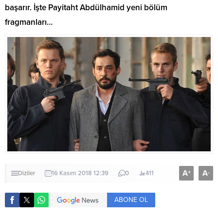
başarır. İşte Payitaht Abdülhamid yeni bölüm
fragmanları…
A
A
+
-
Diziler
16 Kasım 2018 12:39
0
411
ABONE OL