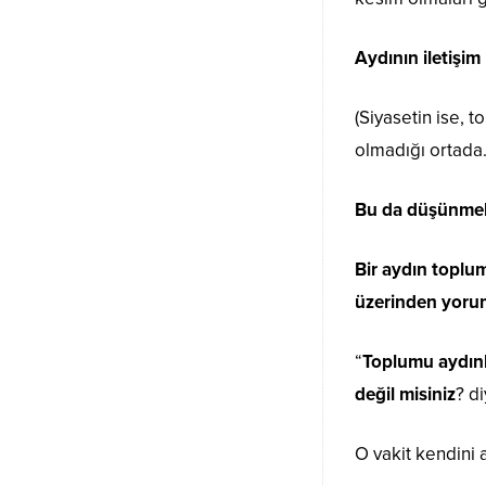
Aydının iletişim
(Siyasetin ise, 
olmadığı ortada.
Bu da düşünmekt
Bir aydın toplu
üzerinden yorum
“
Toplumu aydınla
değil misiniz
? d
O vakit kendini