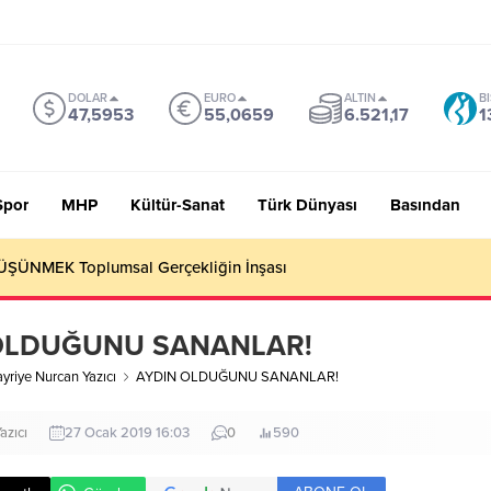
DOLAR
EURO
ALTIN
B
47,5953
55,0659
6.521,17
1
Spor
MHP
Kültür-Sanat
Türk Dünyası
Basından
 Sevmiyoruz Herhalde
OLDUĞUNU SANANLAR!
yriye Nurcan Yazıcı
AYDIN OLDUĞUNU SANANLAR!
azıcı
27 Ocak 2019 16:03
0
590