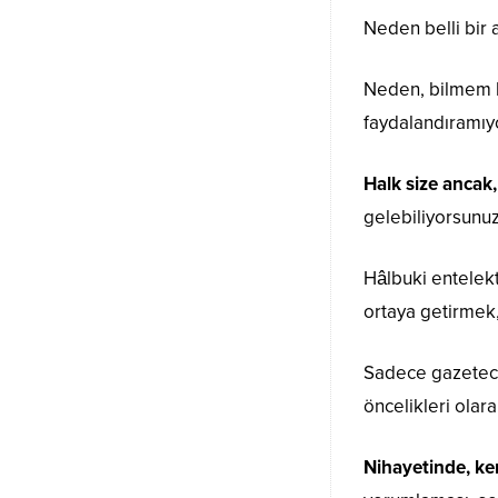
Neden belli bir
Neden, bilmem ka
faydalandıramıy
Halk size ancak,
gelebiliyorsunuz
Hâlbuki entelekt
ortaya getirmek,
Sadece gazeteci
öncelikleri ola
Nihayetinde, ken