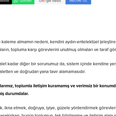
ABONE OL
weetle
Gönder
ı kaleme almamın nedeni, kendini aydın-entelektüel (eleştire
ların, topluma karşı görevlerini unutmuş olmaları ve taraf gö
alet kadar diğer bir sorunumuz da, sistem içinde kendine ye
letten ve doğrudan yana tavır alamamasıdır.
arımız, toplumla iletişim kuramamış ve verimsiz bir konumda
rmiş durumdalar.
, ikna etmek, doğruya, iyiye, güzele yönlendirmek görevler
erekirken, bugün toplumun, tek bilgilenme ve iletişim alanı 