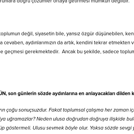
runlara doğru çözümler ortaya getirmesi mümkün değildir.
plumun değil, siyasetin bile, yansız özgür düşünebilen, kend
aca cevaben, aydınlarımızın da artık, kendini tekrar etmekten
me geçmesi gerekmektedir. Ancak bu şekilde, sadece toplumun
 son günlerin sözde aydınlarına en anlayacakları dilden 
ın çoğu sonuçsuzdur. Fakat toplumsal çalışma her zaman için 
a uğramazlar? Neden ulusa doğrudan doğruya ilişkide bulun
üp göstermeli. Ulusu sevmek böyle olur. Yoksa sözde sevgi y