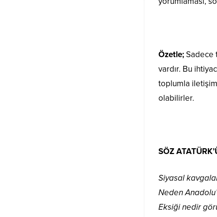
yorumlaması, so
Özetle;
Sadece to
vardır. Bu ihtiy
toplumla iletişi
olabilirler.
SÖZ ATATÜRK’ÜN,
Siyasal kavgalar
Neden Anadolu’y
Eksiği nedir gör