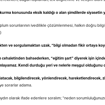
 kurma konusunda eksik kaldığı o alan şimdilerde siyasetin 
toplum sorunlarının ivedilikle çözümlenmesi, halkın doğru bilgi
)
en ve sorgulamaktan uzak, “bilgi olmadan fikir ortaya koyma
m cehaletinden bahsederken, “eğitim şart” diyerek işin için
layamaz. Kendi durduğu yeri ve nelerle meşgul olduğunu 
tacak, bilgilendirecek, yönlendirecek, hareketlendirecek, 
iye sorarlar adama.
 aydın olarak ifade edenlere soralım; “neden sorumluluğunu