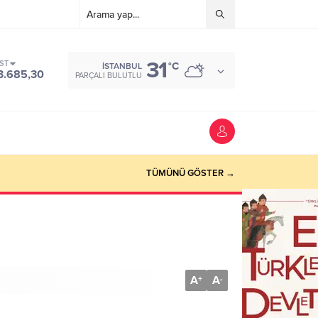
31
IST
°C
İSTANBUL
3.685,30
PARÇALI BULUTLU
TÜMÜNÜ GÖSTER →
A
A
+
-