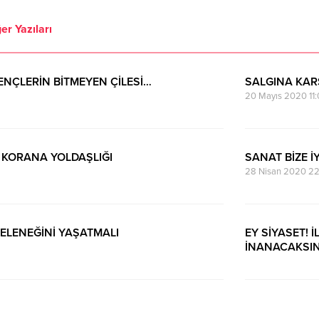
er Yazıları
ENÇLERİN BİTMEYEN ÇİLESİ…
SALGINA KA
20 Mayıs 2020 11:
, KORANA YOLDAŞLIĞI
SANAT BİZE İ
28 Nisan 2020 22
GELENEĞİNİ YAŞATMALI
EY SİYASET!
İNANACAKSI
15 Ocak 2020 00