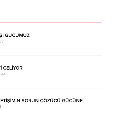
RŞI GÜCÜMÜZ
07
Yİ GELİYOR
:44
 İLETİŞİMİN SORUN ÇÖZÜCÜ GÜCÜNE
N
:20