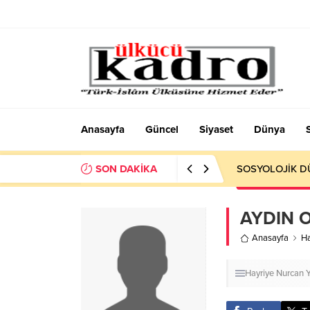
Anasayfa
Güncel
Siyaset
Dünya
SON DAKİKA
Okumayı Pek de
AYDIN 
Anasayfa
Ha
Hayriye Nurcan Y