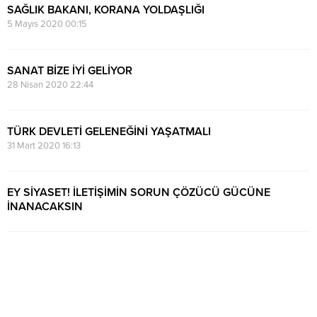
SAĞLIK BAKANI, KORANA YOLDAŞLIĞI
5 Mayıs 2020 00:15
SANAT BİZE İYİ GELİYOR
28 Nisan 2020 22:44
TÜRK DEVLETİ GELENEĞİNİ YAŞATMALI
31 Mart 2020 16:13
EY SİYASET! İLETİŞİMİN SORUN ÇÖZÜCÜ GÜCÜNE
İNANACAKSIN
15 Ocak 2020 00:20