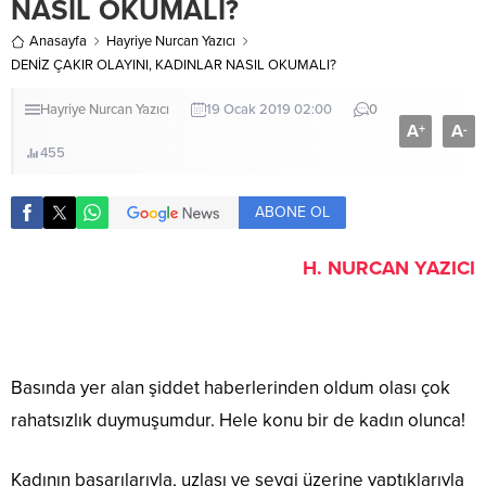
NASIL OKUMALI?
Anasayfa
Hayriye Nurcan Yazıcı
DENİZ ÇAKIR OLAYINI, KADINLAR NASIL OKUMALI?
Hayriye Nurcan Yazıcı
19 Ocak 2019 02:00
0
A
A
+
-
455
ABONE OL
H. NURCAN YAZICI
Basında yer alan şiddet haberlerinden oldum olası çok
rahatsızlık duymuşumdur. Hele konu bir de kadın olunca!
Kadının başarılarıyla, uzlaşı ve sevgi üzerine yaptıklarıyla