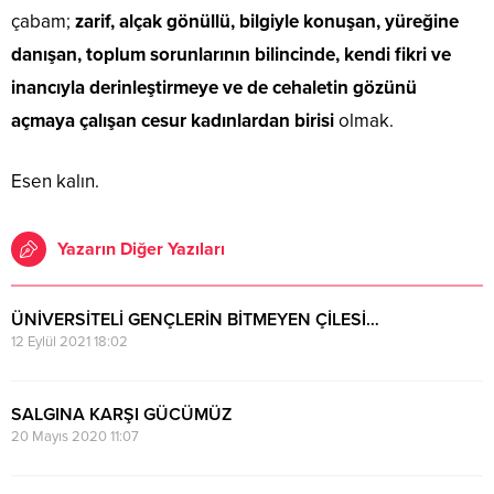
çabam;
zarif, alçak gönüllü, bilgiyle konuşan, yüreğine
danışan, toplum sorunlarının bilincinde, kendi fikri ve
inancıyla derinleştirmeye ve de cehaletin gözünü
açmaya çalışan cesur kadınlardan birisi
olmak.
Esen kalın.
Yazarın Diğer Yazıları
ÜNİVERSİTELİ GENÇLERİN BİTMEYEN ÇİLESİ…
12 Eylül 2021 18:02
SALGINA KARŞI GÜCÜMÜZ
20 Mayıs 2020 11:07