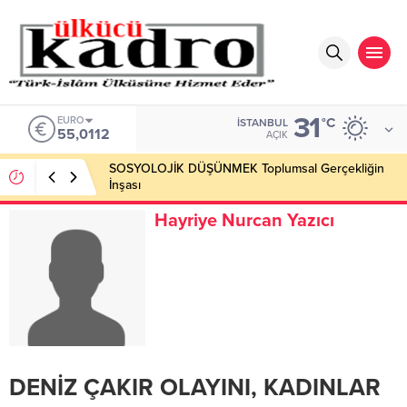
31
EURO
°C
İSTANBUL
55,0112
AÇIK
SOSYOLOJİK DÜŞÜNMEK Toplumsal Gerçekliğin
İnşası
Hayriye Nurcan Yazıcı
DENİZ ÇAKIR OLAYINI, KADINLAR