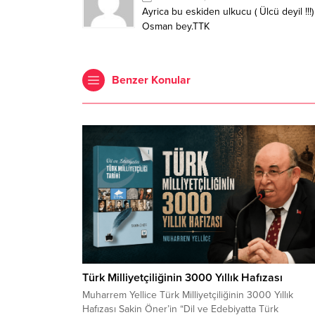
Ayrica bu eskiden ulkucu ( Ülcü deyil !
Osman bey.TTK
Benzer Konular
Türk Milliyetçiliğinin 3000 Yıllık Hafızası
Muharrem Yellice Türk Milliyetçiliğinin 3000 Yıllık
Hafızası Sakin Öner’in “Dil ve Edebiyatta Türk