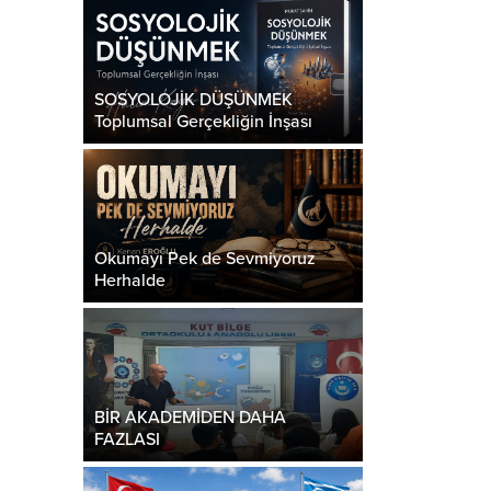
samimi dostluğun açık belirtilerini görmedikçe, ne
ar nutuk dinlesek inanamayız buna....
SOSYOLOJİK DÜŞÜNMEK
Toplumsal Gerçekliğin İnşası
Okumayı Pek de Sevmiyoruz
Herhalde
BİR AKADEMİDEN DAHA
FAZLASI