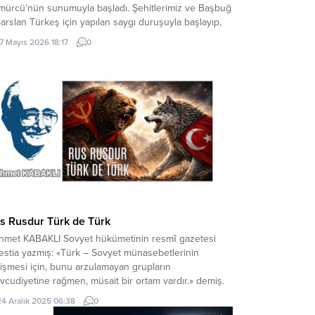
mürcü’nün sunumuyla başladı. Şehitlerimiz ve Başbuğ
arslan Türkeş için yapılan saygı duruşuyla başlayıp,
iklal Marşımız ve Kuran-ı Kerim okunmasıyla devam
17 Mayıs 2026 18:17
0
i. Yeni İlçe Başkanı Ozan Özdemir kürsüye gelerek
a bir konuşma yaptı. Misafirlere hoşgeldiniz, şerefler
diniz...
s Rusdur Türk de Türk
met KABAKLI Sovyet hükümetinin resmî gazetesi
estia yazmış: «Türk – Sovyet münasebetlerinin
işmesi için, bunu arzulamayan grupların
cudiyetine rağmen, müsait bir ortam vardır.» demiş.
 o «istemeyen gruptan» değiliz. Ama Sovyetlerin
24 Aralık 2025 06:38
0
gışsız bir Türk dostluğu istediğine inanmayanlardanız.