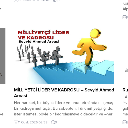
Kö
n
Alp
ren
İst
ett
er
kıs
ver
MİLLİYETÇİ LİDER VE KADROSU – Seyyid Ahmed
Ru
Arvasi
Ah
Her hareket, bir büyük lidere ve onun etrafında oluşmuş
İzv
bir kadroya muhtaçtır. Bu sebepten, Türk milliyetçiliği de,
gel
 ve
ister istemez, böyle bir kadrolaşmaya gidecektir ve –her
mev
ul
zaman görüldüğü gibi- gitmiştir de. Türk milliyetçiliğine,
Biz
11 Ocak 2026 02:38
0
her dönemde, liderlik etmek isteyen pek çok kişi ve
gıl