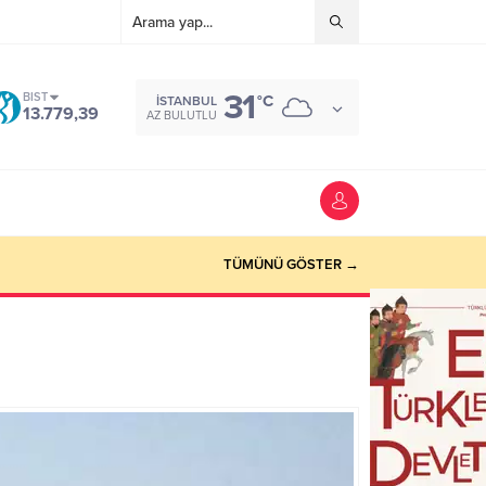
31
BIST
°C
İSTANBUL
13.779,39
AZ BULUTLU
TÜMÜNÜ GÖSTER →