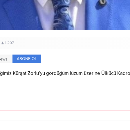
1.207
ABONE OL
tiğimiz Kürşat Zorlu’yu gördüğüm lüzum üzerine Ülkücü Kadro 