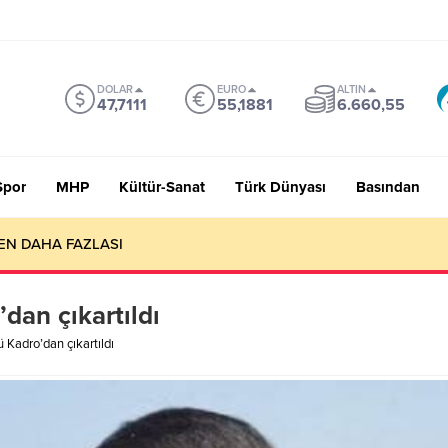
DOLAR
EURO
ALTIN
47,7111
55,1881
6.660,55
Spor
MHP
Kültür-Sanat
Türk Dünyası
Basından
EN DAHA FAZLASI
dan çıkartıldı
 Kadro’dan çıkartıldı