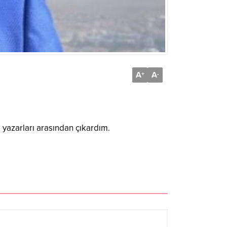
A
A
+
-
yazarları arasından çıkardım.