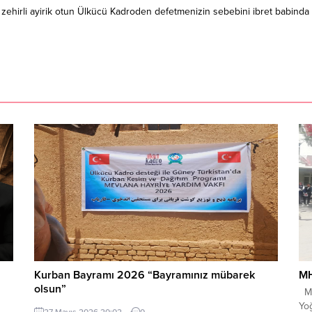
!!) zehirli ayirik otun Ülkücü Kadroden defetmenizin sebebini ibret babi
Kurban Bayramı 2026 “Bayramınız mübarek
MH
olsun”
MH
Yoğ
27 Mayıs 2026 20:02
0