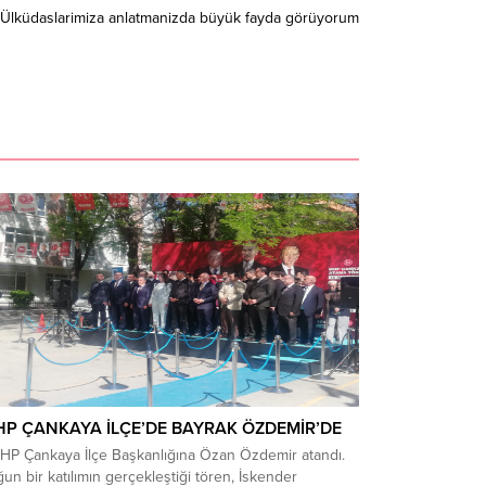
nda Ülküdaslarimiza anlatmanizda büyük fayda görüyorum
P ÇANKAYA İLÇE’DE BAYRAK ÖZDEMİR’DE
P Çankaya İlçe Başkanlığına Özan Özdemir atandı.
un bir katılımın gerçekleştiği tören, İskender