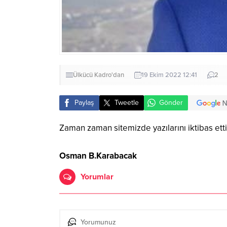
Ülkücü Kadro'dan
19 Ekim 2022 12:41
2
Paylaş
Tweetle
Gönder
Zaman zaman sitemizde yazılarını iktibas et
Osman B.Karabacak
Yorumlar