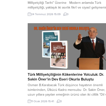
Milliyetçiliği Tarihi” Üzerine Modern anlamda Türk
milliyetçiliği, yaklaşık iki asırlık fikrî ve siyasî gelişmeni
ürünüdür. Özellikle XIX. yüzyılın ikinci yarısından itiba
24 Temmuz 2026 15:09
0
belirginleşmiş; II. Meşrutiyet döneminde başta Türk
Derneği ve Türk Ocağı olmak üzere dernekler, dergil
ve...
Türk Milliyetçiliğinin Kökenlerine Yolculuk: Dr.
Sakin Öner’in Dev Eseri Okurla Buluştu
Osman B.Karabacak Türk düşünce hayatının önemli
isimlerinden, Ülkücü Kadro mensubu Dr. Sakin Öner,
uzun yıllara yayılan emeğinin ürünü olan iki ciltlik “Dil
Edebiyatta Türk Milliyetçiliği Tarihi” adlı eserini, İstanb
11 Ocak 2026 15:41
0
Sultanahmet’te bulunan Türk Edebiyatı Vakfı’nda