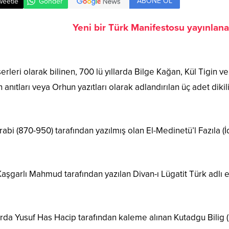
ABONE OL
weetle
Gönder
Yeni bir Türk Manifestosu yayınlanab
eserleri olarak bilinen, 700 lü yıllarda Bilge Kağan, Kül Tigin
 anıtları veya Orhun yazıtları olarak adlandırılan üç adet dikil
arabi (870-950) tarafından yazılmış olan El-Medinetü’l Fazıla (
a Kaşgarlı Mahmud tarafından yazılan Divan-ı Lügatit Türk adlı 
llarda Yusuf Has Hacip tarafından kaleme alınan Kutadgu Bilig