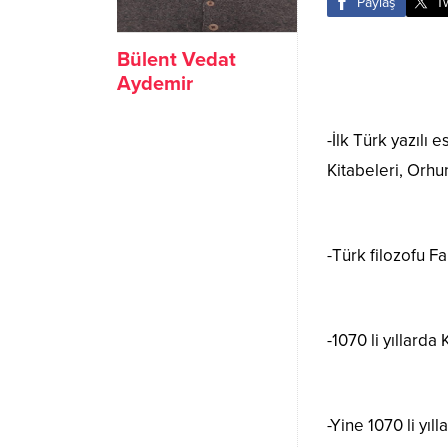
Paylaş
T
Bülent Vedat
Aydemir
-İlk Türk yazılı 
Kitabeleri, Orhun
-Türk filozofu F
-1070 li yıllard
-Yine 1070 li yı