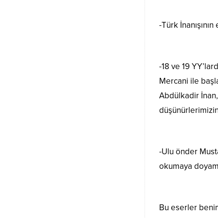
-Türk İnanışının
-18 ve 19 YY’lar
Mercani ile baş
Abdülkadir İnan,
düşünürlerimizin
-Ulu önder Must
okumaya doyamı
Bu eserler benim