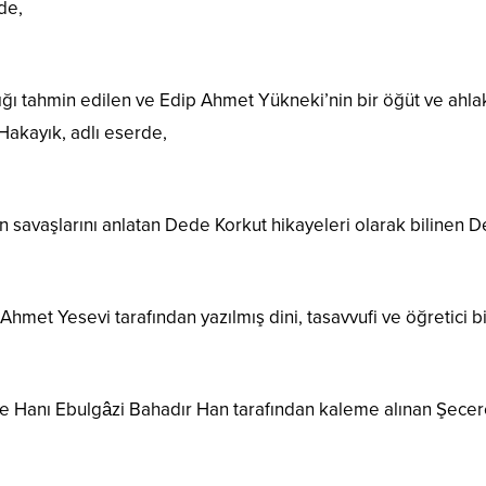
rde,
dığı tahmin edilen ve Edip Ahmet Yükneki’nin bir öğüt ve ahla
Hakayık, adlı eserde,
n savaşlarını anlatan Dede Korkut hikayeleri olarak bilinen D
Ahmet Yesevi tarafından yazılmış dini, tasavvufi ve öğretici b
ve Hanı Ebulgâzi Bahadır Han tarafından kaleme alınan Şecer