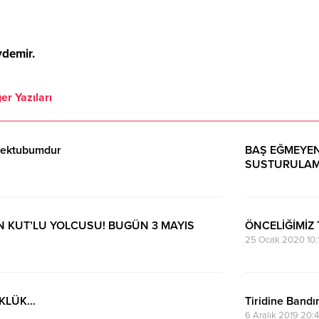
ydemir.
er Yazıları
mektubumdur
BAŞ EĞMEYEN
SUSTURULAM
21 Temmuz 2021 
N KUT’LU YOLCUSU! BUGÜN 3 MAYIS
ÖNCELİĞİMİZ 
25 Ocak 2020 10:
RKLÜK…
Tiridine Band
6 Aralık 2019 20: