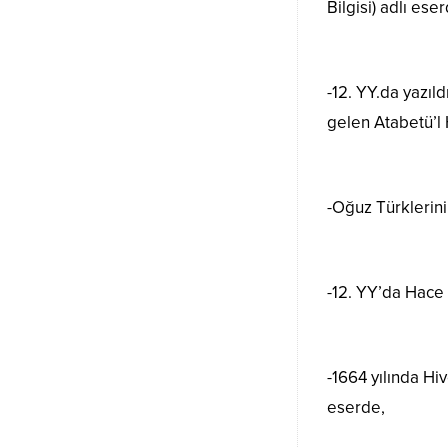
Bilgisi) adlı ese
-12. YY.da yazıl
gelen Atabetü’l 
-Oğuz Türklerini
-12. YY’da Hace 
-1664 yılında Hi
eserde,