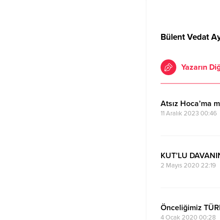
Bülent Vedat A
Yazarın Diğ
Atsız Hoca’ma 
11 Aralık 2023 00:46
KUT’LU DAVANI
2 Mayıs 2020 22:19
Önceliğimiz TÜ
4 Ocak 2020 00:28