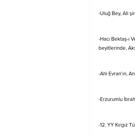
-Uluğ Bey, Ali şi
-Hacı Bektaş-ı V
beyitlerinde, Aks
-Ahi Evran’ın, A
-Erzurumlu İbra
-12. YY Kırgız T