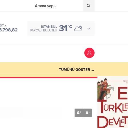
31
IST
°C
İSTANBUL
3.798,82
PARÇALI BULUTLU
TÜMÜNÜ GÖSTER →
A
A
+
-