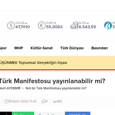
DOLAR
EURO
ALTIN
B
47,7010
55,0063
6.543,59
1
Spor
MHP
Kültür-Sanat
Türk Dünyası
Basından
 Sevmiyoruz Herhalde
 Türk Manifestosu yayınlanabilir mi?
ülent AYDEMİR
Yeni bir Türk Manifestosu yayınlanabilir mi?
19 Ekim 2022 11:42
0
485