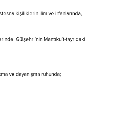
esna kişiliklerin ilim ve irfanlarında,
erinde, Gülşehri’nin Mantıku’t-tayr’daki
laşma ve dayanışma ruhunda;