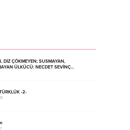
, DİZ ÇÖKMEYEN; SUSMAYAN,
AYAN ÜLKÜCÜ: NECDET SEVİNÇ…
02:03
TÜRKLÜK -2-
15
ım
47