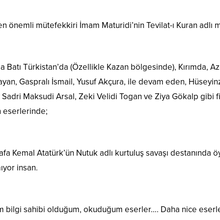
 en önemli mütefekkiri İmam Maturidi’nin Tevilat-ı Kuran adl
da Batı Türkistan’da (Özellikle Kazan bölgesinde), Kırımda,
layan, Gaspralı İsmail, Yusuf Akçura, ile devam eden, Hüsey
 Sadri Maksudi Arsal, Zeki Velidi Togan ve Ziya Gökalp gibi f
 eserlerinde;
afa Kemal Atatürk’ün Nutuk adlı kurtuluş savaşı destanında 
yor insan.
 bilgi sahibi olduğum, okuduğum eserler…. Daha nice eserler