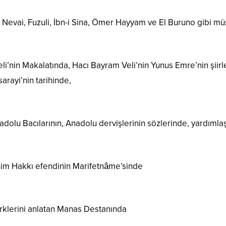
r Nevai, Fuzuli, İbn-i Sina, Ömer Hayyam ve El Buruno gibi müst
eli’nin Makalatında, Hacı Bayram Veli’nin Yunus Emre’nin şiirl
arayi’nin tarihinde,
nadolu Bacılarının, Anadolu dervişlerinin sözlerinde, yardım
him Hakkı efendinin Marifetnâme’sinde
ürklerini anlatan Manas Destanında