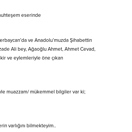
ı muhteşem eserinde
 Azerbaycan’da ve Anadolu’muzda Şihabettin
inzade Ali bey, Ağaoğlu Ahmet, Ahmet Cevad,
ikir ve eylemleriyle öne çıkan
öyle muazzam/ mükemmel bilgiler var ki;
in varlığını bilmekteyim..