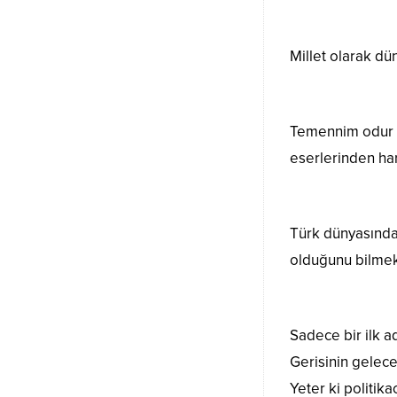
Millet olarak dü
Temennim odur k
eserlerinden har
Türk dünyasında
olduğunu bilme
Sadece bir ilk ad
Gerisinin gelece
Yeter ki politik