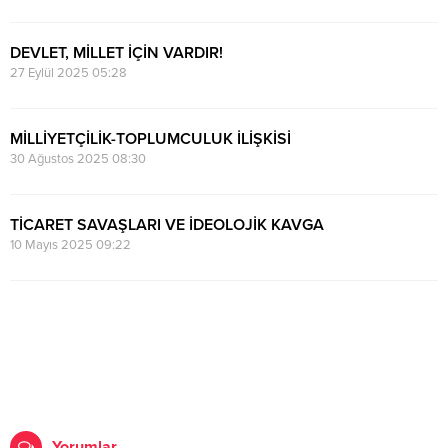
DEVLET, MİLLET İÇİN VARDIR!
27 Eylül 2025 05:28
MİLLİYETÇİLİK-TOPLUMCULUK İLİŞKİSİ
30 Ağustos 2025 08:30
TİCARET SAVAŞLARI VE İDEOLOJİK KAVGA
10 Mayıs 2025 09:22
Yorumlar