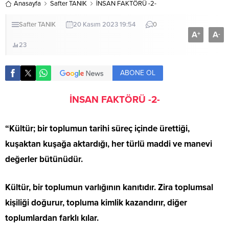
Anasayfa
Safter TANIK
İNSAN FAKTÖRÜ -2-
Safter TANIK
20 Kasım 2023 19:54
0
A
A
+
-
23
ABONE OL
İNSAN FAKTÖRÜ -2-
“Kültür; bir toplumun tarihi süreç içinde ürettiği,
kuşaktan kuşağa aktardığı, her türlü maddi ve manevi
değerler bütünüdür.
Kültür, bir toplumun varlığının kanıtıdır. Zira toplumsal
kişiliği doğurur, topluma kimlik kazandırır, diğer
toplumlardan farklı kılar.