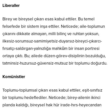
Liberaller
Birey ve bireysel çıkarı esas kabul ettiler. Bu temel
felsefede bir sistem inşa ettiler. Neticede; aile-toplumun
çıkarını dikkate almayan, milli bilinç ve ruhtan yoksun,
ilkesiz-sorumsuz-samimiyetsiz-duyarsız-bireyci-çıkarcı-
fırsatçı-saldırgan-yalnızlığa mahkûm bir insan portresi
ortaya çıktı. Bu; ailede düzen-görev-disiplinin bozulduğu,
tatminsiz-huzursuz-güvensiz-mutsuz bir toplumu doğurdu.
Komünistler
Toplumu-toplumsal çıkarı esas kabul ettiler, eşit-sınıfsız
bir toplumu hedeflediler. Neticede; birey-ailenin ikinci
planda kaldığı, bireysel hak hür irade-hırs-heyecandan