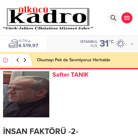
31
ALTIN
°C
İSTANBUL
6.519,97
AÇIK
Okumayı Pek de Sevmiyoruz Herhalde
Safter TANIK
İNSAN FAKTÖRÜ -2-