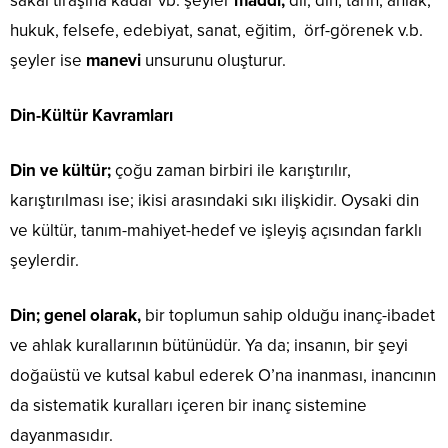
sakal tıraşına kadar vb. şeyler
maddi;
dil, din, tarih, ahlak,
hukuk, felsefe, edebiyat, sanat, eğitim, örf-görenek v.b.
şeyler ise
manevi
unsurunu oluşturur.
Din-Kültür Kavramları
Din ve kültür;
çoğu zaman birbiri ile karıştırılır,
karıştırılması ise; ikisi arasındaki sıkı ilişkidir. Oysaki din
ve kültür, tanım-mahiyet-hedef ve işleyiş açısından farklı
şeylerdir.
Din; genel olarak,
bir toplumun sahip olduğu inanç-ibadet
ve ahlak kurallarının bütünüdür. Ya da; insanın, bir şeyi
doğaüstü ve kutsal kabul ederek O’na inanması, inancının
da sistematik kuralları içeren bir inanç sistemine
dayanmasıdır.