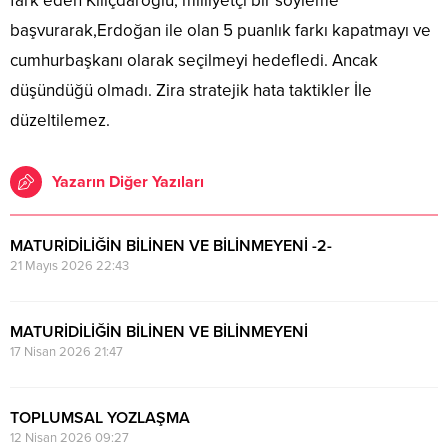
fark eden Kılıçdaroğlu; milliyetçi bir söyleme
başvurarak,Erdoğan ile olan 5 puanlık farkı kapatmayı ve
cumhurbaşkanı olarak seçilmeyi hedefledi. Ancak
düşündüğü olmadı. Zira stratejik hata taktikler İle
düzeltilemez.
Yazarın Diğer Yazıları
MATURİDİLİĞİN BİLİNEN VE BİLİNMEYENİ -2-
21 Mayıs 2026 22:43
MATURİDİLİĞİN BİLİNEN VE BİLİNMEYENİ
17 Nisan 2026 21:47
TOPLUMSAL YOZLAŞMA
12 Nisan 2026 09:27