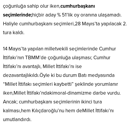
çoğunluğa sahip olur iken,
cumhurbaşkanı
seçimlerinde;
hiçbir aday % 51’lik oy oranına ulaşamadı.
Haliyle cumhurbaşkanı seçimleri,28 Mayıs’ta yapılacak 2.
tura kaldı.
14 Mayıs’ta yapılan milletvekili seçimlerinde Cumhur
İttifakı’nın TBMM’de çoğunluğa ulaşması; Cumhur
İttifakı’nı avantajlı, Millet İttifakı’nı ise
dezavantajlıkıldı.Öyle ki bu durum Batı medyasında
“Millet İttifakı seçimleri kaybetti” şeklinde yorumlanır
iken,Millet İttifakı’ndakimoral-dinamizme darbe vurdu.
Ancak; cumhurbaşkanı seçimlerinin ikinci tura
kalması,hem Kılıçdaroğlu’nu hem deMillet İttifakı’nı
umutlandırdı.