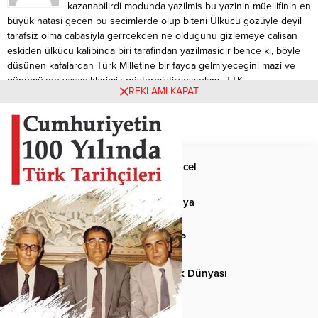
kazanabilirdi modunda yazilmis bu yazinin müellifinin en
büyük hatasi gecen bu secimlerde olup biteni Ülkücü gözüyle deyil
tarafsiz olma cabasiyla gerrcekden ne oldugunu gizlemeye calisan
eskiden ülkücü kalibinda biri tarafindan yazilmasidir bence ki, böyle
düsünen kafalardan Türk Milletine bir fayda gelmiyecegini mazi ve
günümüzde yasadiklarimiz göstermistir,vesselam…TTK
REKLAMI KAPAT
Cevap Ver
Anasayfa
Güncel
Siyaset
Dünya
Spor
MHP
Kültür-Sanat
Türk Dünyası
Basından