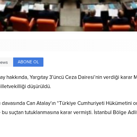
ABONE OL
talay hakkında, Yargıtay 3’üncü Ceza Dairesi’nin verdiği karar
lletvekilliği düşürüldü.
kı davasında Can Atalay’ın “Türkiye Cumhuriyeti Hükümetini 
ve bu suçtan tutuklanmasına karar vermişti. İstanbul Bölge A