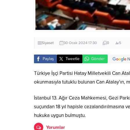
Siyaset
30 Ocak 2024 17:30
0
5
Paylaş
Tweetle
Gönder
Türkiye İşçi Partisi Hatay Milletvekili Can A
okunmasıyla tutuklu bulunan Can Atalay’ın, mi
İstanbul 13. Ağır Ceza Mahkemesi, Gezi Par
suçundan 18 yıl hapisle cezalandırılmasına 
hukuka uygun bulmuştu.
Yorumlar