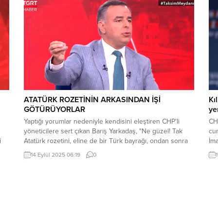
len
ATATÜRK ROZETİNİN ARKASINDAN İŞİ
Kı
GÖTÜRÜYORLAR
ye
Yaptığı yorumlar nedeniyle kendisini eleştiren CHP'li
CHP
yöneticilere sert çıkan Barış Yarkadaş, "Ne güzel! Tak
cu
i
Atatürk rozetini, eline de bir Türk bayrağı, ondan sonra
İm
arkadan işi götür" dedi.
olm
14 Eylül 2025 06:19
0
ger