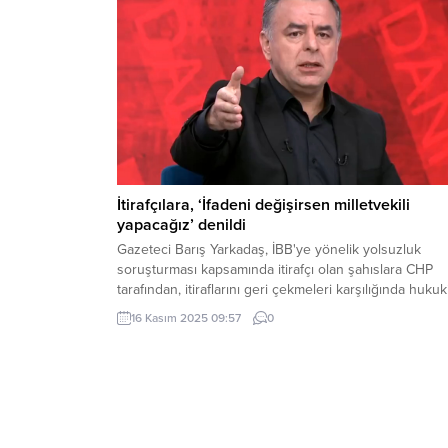
birlikte, söz konusu kurultay sonrasında gerçekleştiri
tüm olağan ve olağanüstü kurultayların yanı...
İtirafçılara, ‘İfadeni değişirsen milletvekili
yapacağız’ denildi
Gazeteci Barış Yarkadaş, İBB'ye yönelik yolsuzluk
soruşturması kapsamında itirafçı olan şahıslara CHP
tarafından, itiraflarını geri çekmeleri karşılığında hukuk
destek ve vekil yapılacağı sözünün verildiğini söyledi.
16 Kasım 2025 09:57
0