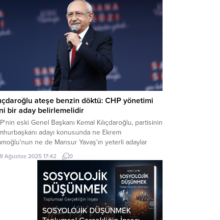
lıçdaroğlu ateşe benzin döktü: CHP yönetimi
ni bir aday belirlemelidir
'nin eski Genel Başkanı Kemal Kılıçdaroğlu, partisinin
mhurbaşkanı adayı konusunda ne Ekrem
amoğlu'nun ne de Mansur Yavaş'ın yeterli adaylar
adığını belirterek yeni bir aday belirlenmesi
19 Ağustos 2025 17:42
0
ektiğini söyledi.
SOSYOLOJİK DÜŞÜNMEK