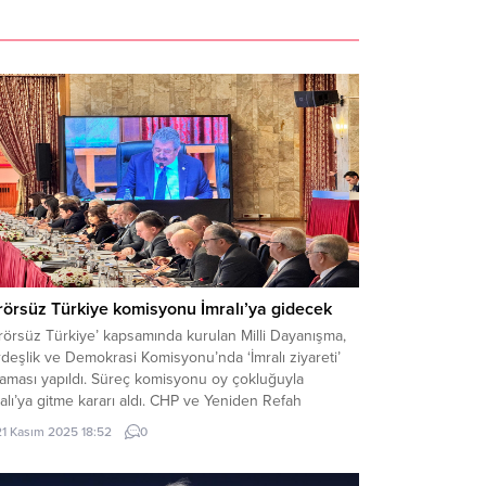
rörsüz Türkiye komisyonu İmralı’ya gidecek
rörsüz Türkiye’ kapsamında kurulan Milli Dayanışma,
deşlik ve Demokrasi Komisyonu’nda ‘İmralı ziyareti’
laması yapıldı. Süreç komisyonu oy çokluğuyla
alı’ya gitme kararı aldı. CHP ve Yeniden Refah
tisi’nin katılmadığı oylamada; AK Parti, MHP, DEM Parti,
21 Kasım 2025 18:52
0
, EMEP, ‘evet’ oyu verirken; DSP, HÜDA-PAR,
okrat Parti, ‘hayır’ oyu verdi. Yeni Yol Grubu ise...