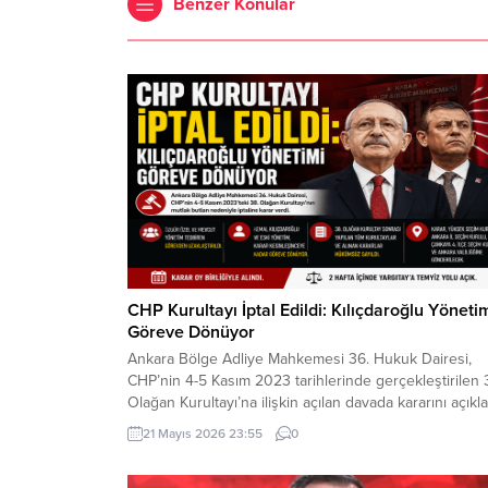
Benzer Konular
CHP Kurultayı İptal Edildi: Kılıçdaroğlu Yöneti
Göreve Dönüyor
Ankara Bölge Adliye Mahkemesi 36. Hukuk Dairesi,
CHP’nin 4-5 Kasım 2023 tarihlerinde gerçekleştirilen 
Olağan Kurultayı’na ilişkin açılan davada kararını açıkla
Mahkeme, kurultayın “mutlak butlan” gerekçesiyle
21 Mayıs 2026 23:55
0
geçersiz olduğuna hükmederek, kurultayın yapıldığı
tarihten itibaren iptal edilmesine karar verdi. Kararla