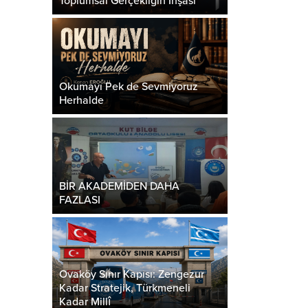
Toplumsal Gerçekliğin İnşası
Okumayı Pek de Sevmiyoruz
Herhalde
BİR AKADEMİDEN DAHA
FAZLASI
Ovaköy Sınır Kapısı: Zengezur
Kadar Stratejik, Türkmeneli
Kadar Millî