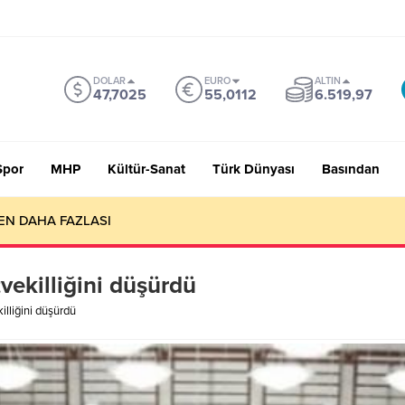
DOLAR
EURO
ALTIN
47,7025
55,0112
6.519,97
Spor
MHP
Kültür-Sanat
Türk Dünyası
Basından
EN DAHA FAZLASI
vekilliğini düşürdü
illiğini düşürdü