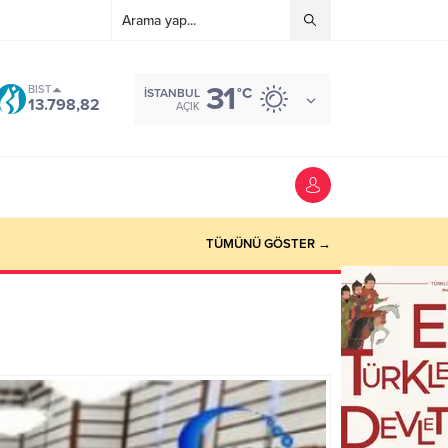
31
BIST
°C
İSTANBUL
13.798,82
AÇIK
TÜMÜNÜ GÖSTER →