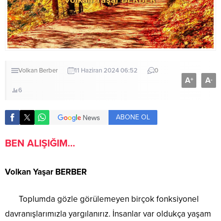
Volkan Berber
11 Haziran 2024 06:52
0
A
A
+
-
6
ABONE OL
BEN ALIŞIĞIM…
Volkan Yaşar BERBER
Toplumda gözle görülemeyen birçok fonksiyonel
davranışlarımızla yargılanırız. İnsanlar var oldukça yaşam