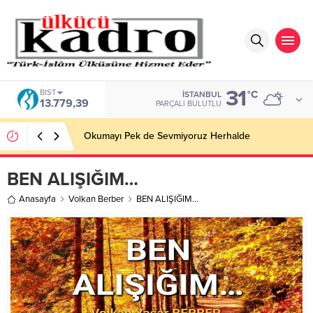
31
BIST
°C
İSTANBUL
13.779,39
PARÇALI BULUTLU
Okumayı Pek de Sevmiyoruz Herhalde
BEN ALIŞIĞIM…
Anasayfa
Volkan Berber
BEN ALIŞIĞIM…