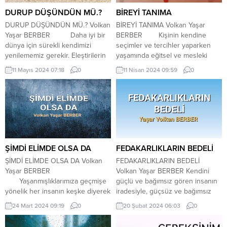
DURUP DÜŞÜNDÜN MÜ.?
BİREYİ TANIMA
DURUP DÜŞÜNDÜN MÜ.? Volkan
BİREYİ TANIMA Volkan Yaşar
Yaşar BERBER Daha iyi bir
BERBER Kişinin kendine
dünya için sürekli kendimizi
seçimler ve tercihler yaparken
yenilememiz gerekir. Eleştirilerin
yaşamında eğitsel ve mesleki
basamak basamak üstesinden
olarak belirlemesi gereklidir.
11 Mayıs 2024 07:18
0
11 Nisan 2024 09:59
0
gelmek, kendine güvenerek
Bireyi tanıma gerçekçi bir benlik
tercihlerin sonuçlarını kabul
geliştirebilmesine bağımlıdır.
etmek mamafih onlardan ders
Becerileri ve ilgileri
almaya hazır olarak kendine
doğrultusunda akademik
yeterince inananarak
eğitimlerde bireyi tanıma da
cesaretlenmektir yaşam..
değişkenlik gösterecektir. Bireyin
Benliğinin keşfinde olasılıkların
tanımanın bir çok açıdan faydaları
riskini alarak ilerleyebilme
vardır ki bu yaşamsal kararlar
ŞİMDİ ELİMDE OLSA DA
FEDAKARLIKLARIN BEDELİ
özgüveniyle arzuladığının
almada büyük rol...
ŞİMDİ ELİMDE OLSA DA Volkan
FEDAKARLIKLARIN BEDELİ
peşinden gidebilmektir.
Yaşar BERBER
Volkan Yaşar BERBER Kendini
Bilinmelidir ki olmayı...
Yaşanmışlıklarımıza geçmişe
güçlü ve bağımsız gören insanın
yönelik her insanın keşke diyerek
iradesiyle, güçsüz ve bağımsız
gereksinimleri olmuştur. İnsan
insanın iradesi elbette aynı
24 Mart 2024 09:19
0
20 Şubat 2024 06:03
0
zihninin anlamlı bir bütün
boyutta düşünülemez. Sorunların
yaratarak zamane karşılanamayan
aslen hepsinin temelini felsefi