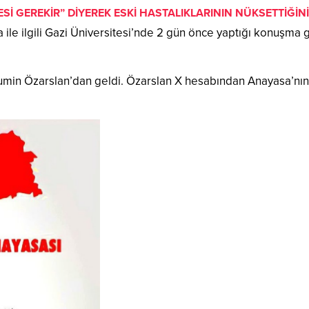
Sİ GEREKİR” DİYEREK ESKİ HASTALIKLARININ NÜKSETTİĞİN
e ilgili Gazi Üniversitesi’nde 2 gün önce yaptığı konuşma 
in Özarslan’dan geldi. Özarslan X hesabından Anayasa’nın ilk