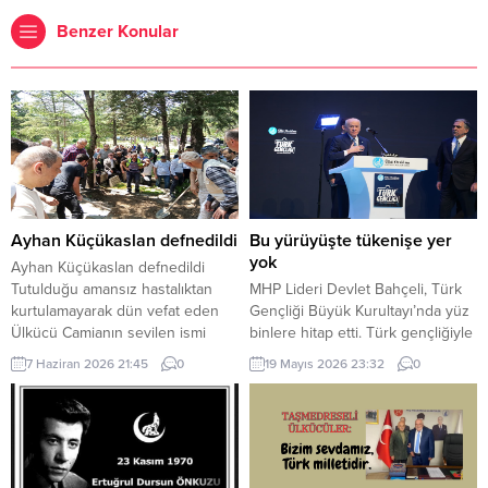
Benzer Konular
Ayhan Küçükaslan defnedildi
Bu yürüyüşte tükenişe yer
yok
Ayhan Küçükaslan defnedildi
Tutulduğu amansız hastalıktan
MHP Lideri Devlet Bahçeli, Türk
kurtulamayarak dün vefat eden
Gençliği Büyük Kurultayı’nda yüz
Ülkücü Camianın sevilen ismi
binlere hitap etti. Türk gençliğiyle
Ayhan Küçükaslan, yoğun bir
iftihar duyduğunu ifade eden
7 Haziran 2026 21:45
0
19 Mayıs 2026 23:32
0
katılımın olduğu cenaze merasimi
MHP Lideri Devlet Bahçeli, “Bu
sonrası Karşıyaka Mezarlığına
yürüyüşte yılgınlığa yer yoktur.
defnedildi. Küçükaslan’ın
Tereddütlere, teslimiyete,
cenazesine katılan eş-dost akraba
tükenişe yer yoktur” dedi. MHP
ve arkadaşlarından helallik alındı.
Lideri Devlet Bahçeli, Ülkü
Ardından kendisinin vasiyeti
Ocakları Eğitim ve Kültür Vakfı