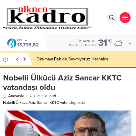
31
BIST
°C
İSTANBUL
13.798,82
PARÇALI BULUTLU
Okumayı Pek de Sevmiyoruz Herhalde
Nobelli Ülkücü Aziz Sancar KKTC
vatandaşı oldu
Anasayfa
Ülkücü Hareket
Nobelli Ülkücü Aziz Sancar KKTC vatandaşı oldu