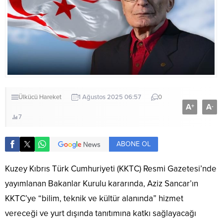
Ülkücü Hareket
1 Ağustos 2025 06:57
0
A
A
+
-
7
ABONE OL
Kuzey Kıbrıs Türk Cumhuriyeti (KKTC) Resmi Gazetesi’nde
yayımlanan Bakanlar Kurulu kararında, Aziz Sancar’ın
KKTC’ye “bilim, teknik ve kültür alanında” hizmet
vereceği ve yurt dışında tanıtımına katkı sağlayacağı