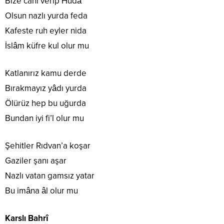
Bize canı verip Hudâ
Olsun nazlı yurda feda
Kafeste ruh eyler nida
İslâm küfre kul olur mu
Katlanırız kamu derde
Bırakmayız yâdı yurda
Ölürüz hep bu uğurda
Bundan iyi fi’l olur mu
Şehitler Rıdvan’a koşar
Gaziler şanı aşar
Nazlı vatan gamsız yatar
Bu imâna âl olur mu
Karslı Bahrî