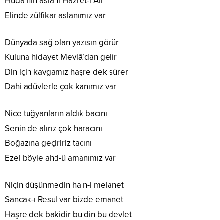
Huda’nın aslanı Hazret-i Ali
Elinde zülfikar aslanımız var
Dünyada sağ olan yazısın görür
Kuluna hidayet Mevlâ’dan gelir
Din için kavgamız haşre dek sürer
Dahi adüvlerle çok kanımız var
Nice tuğyanların aldık bacını
Senin de alırız çok haracını
Boğazına geçiririz tacını
Ezel böyle ahd-ü amanımız var
Niçin düşünmedin hain-i melanet
Sancak-ı Resul var bizde emanet
Haşre dek bakidir bu din bu devlet