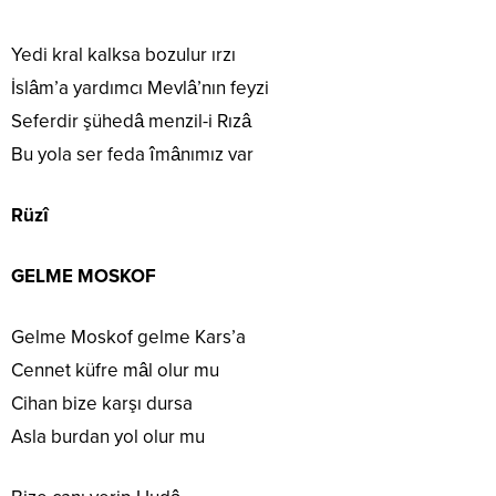
Yedi kral kalksa bozulur ırzı
İslâm’a yardımcı Mevlâ’nın feyzi
Seferdir şühedâ menzil-i Rızâ
Bu yola ser feda îmânımız var
Rüzî
GELME MOSKOF
Gelme Moskof gelme Kars’a
Cennet küfre mâl olur mu
Cihan bize karşı dursa
Asla burdan yol olur mu