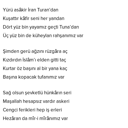
Yürü asâkir İran Turan’dan
Kuşattır kâfir seni her yandan
Dört yüz bin yayamız geçti Tuna’dan
Üç yüz bin de küheylan rahşanımız var
Şimden gerü ağzını rüzgâra aç
Kızdırdın İslâm’ı elden gitti taç
Kurtar öz başını al bir yana kaç
Başına kopacak tufanımız var
Sağ olsun şevketlü hünkârın seri
Maşallah hesapsız vardır askeri
Cengci ferikleri hep iş erleri
Hezâran da mîr-i mîrânımız var