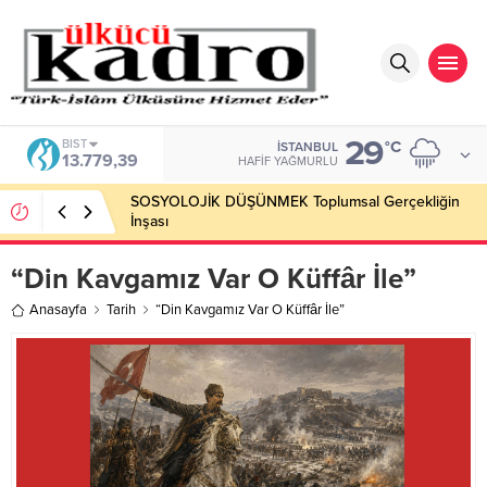
29
BIST
°C
İSTANBUL
13.779,39
HAFIF YAĞMURLU
SOSYOLOJİK DÜŞÜNMEK Toplumsal Gerçekliğin
İnşası
“Din Kavgamız Var O Küffâr İle”
Anasayfa
Tarih
“Din Kavgamız Var O Küffâr İle”