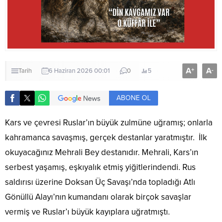
A
A
+
-
Tarih
6 Haziran 2026 00:01
0
5
ABONE OL
Kars ve çevresi Ruslar’ın büyük zulmüne uğramış; onlarla
kahramanca savaşmış, gerçek destanlar yaratmıştır. İlk
okuyacağınız Mehrali Bey destanıdır. Mehrali, Kars’ın
serbest yaşamış, eşkıyalık etmiş yiğitlerindendi. Rus
saldırısı üzerine Doksan Üç Savaşı’nda topladığı Atlı
Gönüllü Alayı’nın kumandanı olarak birçok savaşlar
vermiş ve Ruslar’ı büyük kayıplara uğratmıştı.