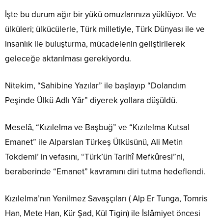
İşte bu durum ağır bir yükü omuzlarınıza yüklüyor. Ve
ülküleri; ülkücülerle, Türk milletiyle, Türk Dünyası ile ve
insanlık ile buluşturma, mücadelenin geliştirilerek
geleceğe aktarılması gerekiyordu.
Nitekim, “Sahibine Yazılar” ile başlayıp “Dolandım
Peşinde Ülkü Adlı Yâr” diyerek yollara düşüldü.
Meselâ, “Kızılelma ve Başbuğ” ve “Kızılelma Kutsal
Emanet” ile Alparslan Türkeş Ülküsünü, Ali Metin
Tokdemi’ in vefasını, “Türk’ün Tarihî Mefkûresi”ni,
beraberinde “Emanet” kavramını diri tutma hedeflendi.
Kızılelma’nın Yenilmez Savaşçıları ( Alp Er Tunga, Tomris
Han, Mete Han, Kür Şad, Kül Tigin) ile İslâmiyet öncesi