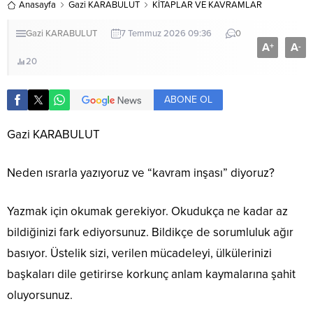
Anasayfa
Gazi KARABULUT
KİTAPLAR VE KAVRAMLAR
Gazi KARABULUT
7 Temmuz 2026 09:36
0
A
A
+
-
20
ABONE OL
Gazi KARABULUT
Neden ısrarla yazıyoruz ve “kavram inşası” diyoruz?
Yazmak için okumak gerekiyor. Okudukça ne kadar az
bildiğinizi fark ediyorsunuz. Bildikçe de sorumluluk ağır
basıyor. Üstelik sizi, verilen mücadeleyi, ülkülerinizi
başkaları dile getirirse korkunç anlam kaymalarına şahit
oluyorsunuz.