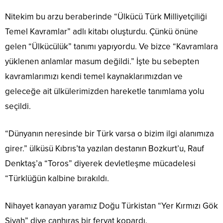
Nitekim bu arzu beraberinde “Ülkücü Türk Milliyetçiliği
Temel Kavramlar” adlı kitabı oluşturdu. Çünkü önüne
gelen “Ülkücülük” tanımı yapıyordu. Ve bizce “Kavramlara
yüklenen anlamlar masum değildi.” İşte bu sebepten
kavramlarımızı kendi temel kaynaklarımızdan ve
geleceğe ait ülkülerimizden hareketle tanımlama yolu
seçildi.
“Dünyanın neresinde bir Türk varsa o bizim ilgi alanımıza
girer.” ülküsü Kıbrıs’ta yazılan destanın Bozkurt’u, Rauf
Denktaş’a “Toros” diyerek devletleşme mücadelesi
“Türklüğün kalbine bırakıldı.
Nihayet kanayan yaramız Doğu Türkistan “Yer Kırmızı Gök
Siyah” diye canhıraş bir feryat kopardı.