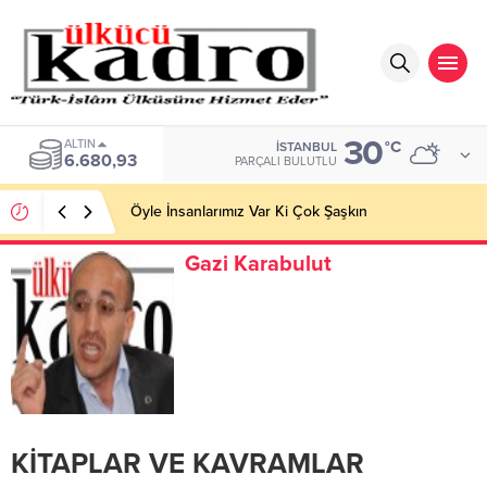
30
ALTIN
°C
İSTANBUL
6.680,93
PARÇALI BULUTLU
Öyle İnsanlarımız Var Ki Çok Şaşkın
Gazi Karabulut
KİTAPLAR VE KAVRAMLAR