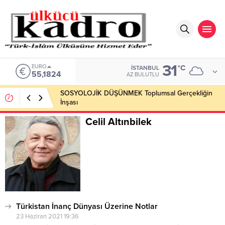
31
EURO
°C
İSTANBUL
55,1824
AZ BULUTLU
SOSYOLOJİK DÜŞÜNMEK Toplumsal Gerçekliğin
İnşası
Celil Altınbilek
Türkistan İnanç Dünyası Üzerine Notlar
23 Haziran 2021 19:36