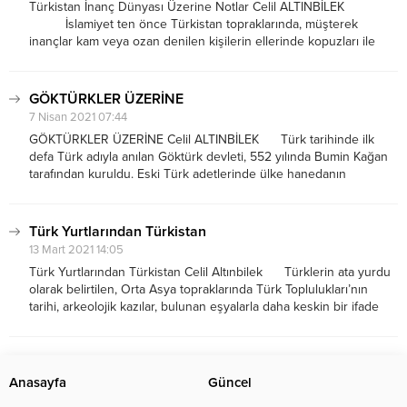
Türkistan İnanç Dünyası Üzerine Notlar Celil ALTINBİLEK
İslamiyet ten önce Türkistan topraklarında, müşterek
inançlar kam veya ozan denilen kişilerin ellerinde kopuzları ile
birlikte nağmeli- şiirli sözlerle, mûsıkili icra edilirdi. Bu sözler basit,
saf, içten, canlı ve özlü idi. Bunlar kopuzlarıyla...
GÖKTÜRKLER ÜZERİNE
7 Nisan 2021 07:44
GÖKTÜRKLER ÜZERİNE Celil ALTINBİLEK Türk tarihinde ilk
defa Türk adıyla anılan Göktürk devleti, 552 yılında Bumin Kağan
tarafından kuruldu. Eski Türk adetlerinde ülke hanedanın
elindeydi ve kardeşler arasında paylaştırılırdı. Kağan, ülkesini
ailesinin erkek üyeleri arasında bölüştürme yoluna gitmişti. O,
kardeşi...
Türk Yurtlarından Türkistan
13 Mart 2021 14:05
Türk Yurtlarından Türkistan Celil Altınbilek Türklerin ata yurdu
olarak belirtilen, Orta Asya topraklarında Türk Toplulukları’nın
tarihi, arkeolojik kazılar, bulunan eşyalarla daha keskin bir ifade
bulmaktadır, bu buluntuların çoğunluğu mezarlarda çıkmakta ve
milattan evvel üç-dört bin senelerine kadar gitmektedir. Türkler,
bu...
Anasayfa
Güncel