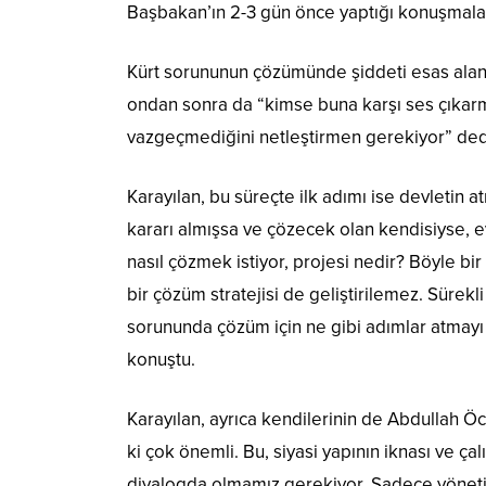
Başbakan’ın 2-3 gün önce yaptığı konuşmalar
Kürt sorununun çözümünde şiddeti esas alanın
ondan sonra da “kimse buna karşı ses çıkarma
vazgeçmediğini netleştirmen gerekiyor” ded
Karayılan, bu süreçte ilk adımı ise devleti
kararı almışsa ve çözecek olan kendisiyse, ev
nasıl çözmek istiyor, projesi nedir? Böyle b
bir çözüm stratejisi de geliştirilemez. Sürek
sorununda çözüm için ne gibi adımlar atmayı 
konuştu.
Karayılan, ayrıca kendilerinin de Abdullah Ö
ki çok önemli. Bu, siyasi yapının iknası ve çal
diyalogda olmamız gerekiyor. Sadece yönetim