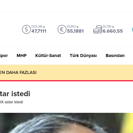
DOLAR
EURO
ALTIN
47,7111
55,1881
6.660,55
Spor
MHP
Kültür-Sanat
Türk Dünyası
Basından
EN DAHA FAZLASI
ar istedi
K astar istedi