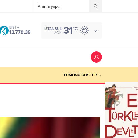
31
BIST
°C
İSTANBUL
13.779,39
AÇIK
TÜMÜNÜ GÖSTER →