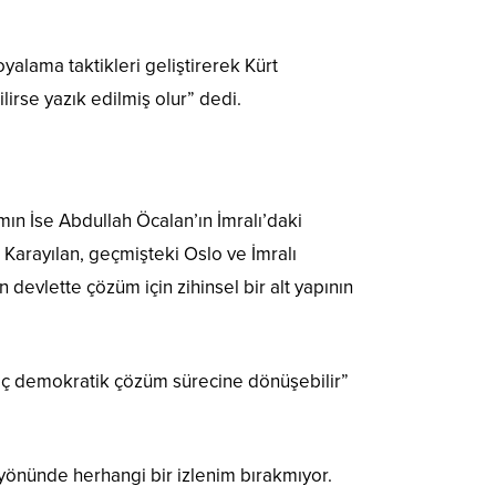
yalama taktikleri geliştirerek Kürt
rse yazık edilmiş olur” dedi.
mın İse Abdullah Öcalan’ın İmralı’daki
 Karayılan, geçmişteki Oslo ve İmralı
evlette çözüm için zihinsel bir alt yapının
eç demokratik çözüm sürecine dönüşebilir”
i yönünde herhangi bir izlenim bırakmıyor.