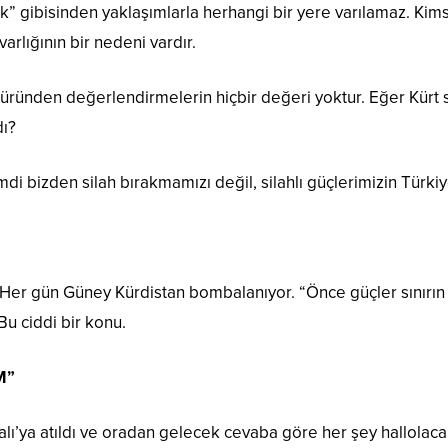
k” gibisinden yaklaşımlarla herhangi bir yere varılamaz. Kimse
varlığının bir nedeni vardır.
ı” türünden değerlendirmelerin hiçbir değeri yoktur. Eğer Kürt
dı?
bizden silah bırakmamızı değil, silahlı güçlerimizin Türkiye s
Her gün Güney Kürdistan bombalanıyor. “Önce güçler sınırın d
Bu ciddi bir konu.
M”
mralı’ya atıldı ve oradan gelecek cevaba göre her şey hallola