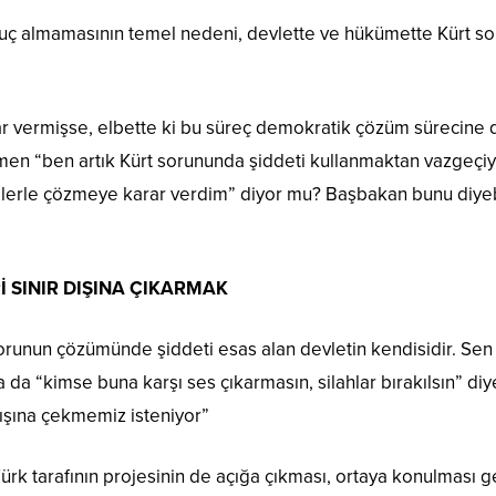
uç almamasının temel nedeni, devlette ve hükümette Kürt so
 vermişse, elbette ki bu süreç demokratik çözüm sürecine d
men “ben artık Kürt sorununda şiddeti kullanmaktan vazgeçi
mlerle çözmeye karar verdim” diyor mu? Başbakan bunu diye
İ SINIR DIŞINA ÇIKARMAK
u sorunun çözümünde şiddeti esas alan devletin kendisidir. Sen
 da “kimse buna karşı ses çıkarmasın, silahlar bırakılsın” di
 dışına çekmemiz isteniyor”
ürk tarafının projesinin de açığa çıkması, ortaya konulması