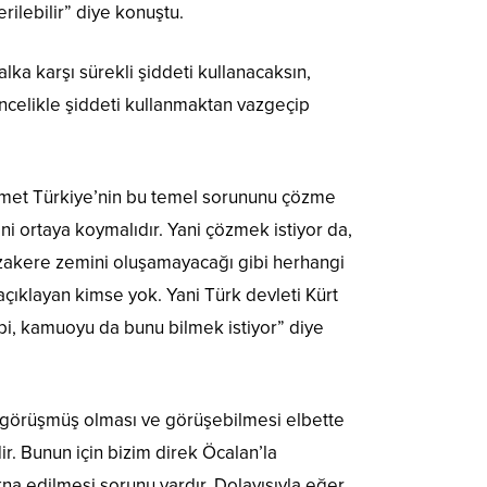
ilebilir” diye konuştu.
ka karşı sürekli şiddeti kullanacaksın,
öncelikle şiddeti kullanmaktan vazgeçip
kümet Türkiye’nin bu temel sorununu çözme
ni ortaya koymalıdır. Yani çözmek istiyor da,
müzakere zemini oluşamayacağı gibi herhangi
açıklayan kimse yok. Yani Türk devleti Kürt
ibi, kamuoyu da bunu bilmek istiyor” diye
le görüşmüş olması ve görüşebilmesi elbette
dir. Bunun için bizim direk Öcalan’la
a edilmesi sorunu vardır. Dolayısıyla eğer