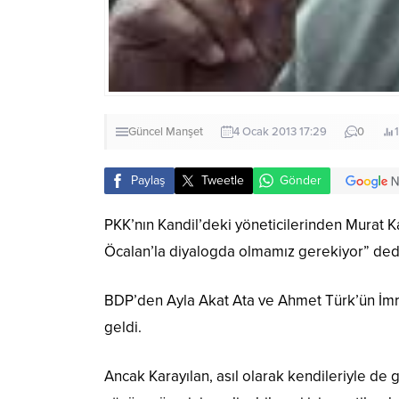
Güncel
Manşet
4 Ocak 2013 17:29
0
Paylaş
Tweetle
Gönder
PKK’nın Kandil’deki yöneticilerinden Murat 
Öcalan’la diyalogda olmamız gerekiyor” ded
BDP’den Ayla Akat Ata ve Ahmet Türk’ün İmra
geldi.
Ancak Karayılan, asıl olarak kendileriyle de