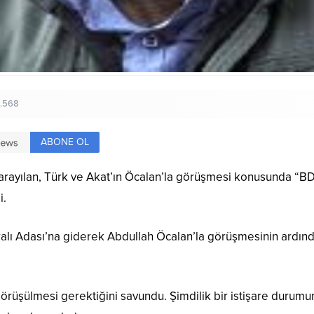
1.568
ABONE OL
Karayılan, Türk ve Akat’ın Öcalan’la görüşmesi konusunda “BD
i.
lı Adası’na giderek Abdullah Öcalan’la görüşmesinin ardından
 görüşülmesi gerektiğini savundu. Şimdilik bir istişare durum