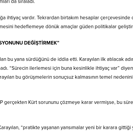
ları da sıraladı.
ğa ihtiyaç vardır. Tekrardan birtakım hesaplar çerçevesinde o
sini hedeflemeye dönük amaçlar güden politikalar geliştirili
ZİSYONUNU DEĞİŞTİRMEK”
n bu yana sürdüğünü de iddia etti. Karayılan ilk atılacak adı
ı. “Sürecin ilerlemesi için buna kesinlikle ihtiyaç var” diyen
ayılan bu görüşmelerin sonuçsuz kalmasının temel nedeninin d
KP gerçekten Kürt sorununu çözmeye karar vermişse, bu sür
arayılan, “pratikte yaşanan yansımalar yeni bir karara gittiğ