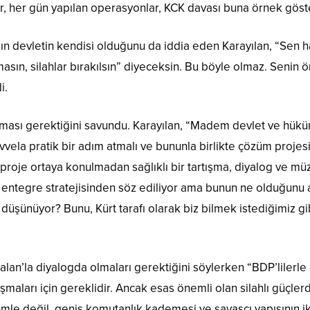
, her gün yapılan operasyonlar, KCK davası buna örnek göster
 devletin kendisi olduğunu da iddia eden Karayılan, “Sen hal
sın, silahlar bırakılsın” diyeceksin. Bu böyle olmaz. Senin 
i.
n atması gerektiğini savundu. Karayılan, “Madem devlet ve hü
vela pratik bir adım atmalı ve bununla birlikte çözüm projesi
ir proje ortaya konulmadan sağlıklı bir tartışma, diyalog ve 
li entegre stratejisinden söz ediliyor ama bunun ne olduğunu 
düşünüyor? Bunu, Kürt tarafı olarak biz bilmek istediğimiz g
calan’la diyalogda olmaları gerektiğini söylerken “BDP’liler
ışmaları için gereklidir. Ancak esas önemli olan silahlı güçler
le değil, geniş komutanlık kademesi ve savaşçı yapısının ikn