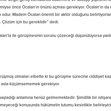
se önce Öcalan’ın önünü açması gerekiyor. Öcalan’ın da ded
m odur. Madem Öcalan önemli bir aktör olduğunu belirtiyorla
. Çözüm için bu gereklidir” dedi.
lan’la ile görüşmesinin sorunu çözeceği düşünülüyorsa yanlış
örüşmüş olmaları elbette ki bu görüşme sürecine ciddiyet kaza
ve asla küçümsememek gerekiyor.
başladığı anlamına henüz gelmemektedir. Şimdilik bir istişar
eyeceği konusunda hükümetin tutumu kesinlikle belirleyici 