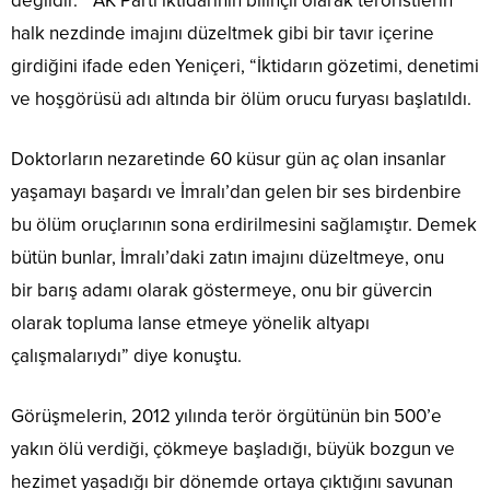
değildir.” AK Parti iktidarının bilinçli olarak teröristlerin
halk nezdinde imajını düzeltmek gibi bir tavır içerine
girdiğini ifade eden Yeniçeri, “İktidarın gözetimi, denetimi
ve hoşgörüsü adı altında bir ölüm orucu furyası başlatıldı.
Doktorların nezaretinde 60 küsur gün aç olan insanlar
yaşamayı başardı ve İmralı’dan gelen bir ses birdenbire
bu ölüm oruçlarının sona erdirilmesini sağlamıştır. Demek
bütün bunlar, İmralı’daki zatın imajını düzeltmeye, onu
bir barış adamı olarak göstermeye, onu bir güvercin
olarak topluma lanse etmeye yönelik altyapı
çalışmalarıydı” diye konuştu.
Görüşmelerin, 2012 yılında terör örgütünün bin 500’e
yakın ölü verdiği, çökmeye başladığı, büyük bozgun ve
hezimet yaşadığı bir dönemde ortaya çıktığını savunan