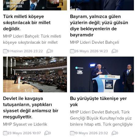
Türk milleti köşeye
Bayram, yalnızca gülen
sıkıştırılacak bir millet
yüzlerin değil; yüzü gülsün
değildir.
diye bekleyenlerin de
bayramıdır
MHP Lideri Bahçeli: Türk milleti
köşeye sıkıştırılacak bir millet
MHP Lideri Devlet Bahçeli
değildir. Türk milleti, karşısına
“Bugün bizlere düşen, bayramın
9 Haziran 2026 23:22
0
26 Mayıs 2026 14:23
0
yedi düvel de dizilse tarih
manasını yalnızca kendi
sahnesinden silinecek bir millet
hanelerimize hapsetmemek; bu
değildir. Türkiye, ham hayaller
mübarek iklimi yetimin başını
kurulup çizilen haritaların
okşayan ele, yoksulun sofrasına
kenarına sıkıştırılacak, eline bir
uzanan lokmaya, yaşlının duasını
avuç toprak verilip denizlerinden
alan güler yüze, yalnızın kapısını
koparılacak bir ülke değildir.
çalan muhabbete dönüştürmektir.
Devlet Bahçeli MHP TBMM Grup
Çünkü bayram, yalnızca gülen
Devlet ile kavgaya
Bu yürüyüşte tükenişe yer
Toplantısı’nda Türkiye’nin
yüzlerin değil; yüzü gülsün diye
tutuşanların, yaptıkları
yok
gündemine ve...
bekleyenlerin de bayramıdır.
siyaset değil anlamsız bir
MHP Lideri Devlet Bahçeli, Türk
Bayram, yalnızca varlık içinde...
meşguliyettir.
Gençliği Büyük Kurultayı’nda yüz
MHP Siyaset ve Liderlik
binlere hitap etti. Türk gençliğiyle
Okulu’nun 23. Dönem Sertifika
iftihar duyduğunu ifade eden
23 Mayıs 2026 10:07
0
19 Mayıs 2026 23:32
0
Töreni, MHP Lideri Devlet
MHP Lideri Devlet Bahçeli, “Bu