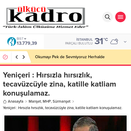
31
BIST
°C
İSTANBUL
13.779,39
PARÇALI BULUTLU
Okumayı Pek de Sevmiyoruz Herhalde
Yeniçeri : Hırsızla hırsızlık,
tecavüzcüyle zina, katille katliam
konuşulamaz.
Anasayfa
Manşet
,
MHP
,
Sürmanşet
Yeniçeri : Hırsızla hırsızlık, tecavüzcüyle zina, katille katliam konuşulamaz.