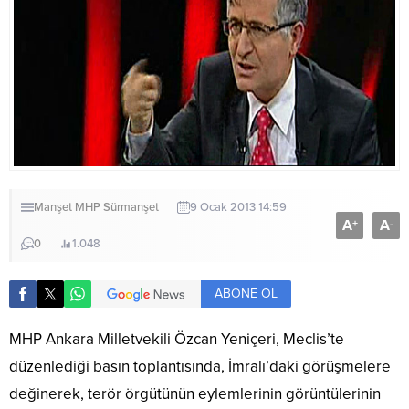
Manşet
MHP
Sürmanşet
9 Ocak 2013 14:59
A
A
+
-
0
1.048
ABONE OL
MHP Ankara Milletvekili Özcan Yeniçeri, Meclis’te
düzenlediği basın toplantısında, İmralı’daki görüşmelere
değinerek, terör örgütünün eylemlerinin görüntülerinin