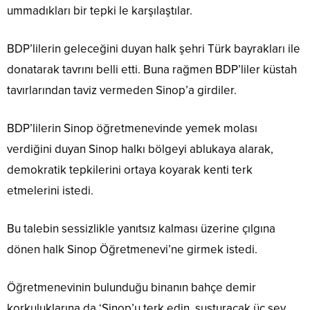
ummadıkları bir tepki le karşılaştılar.
BDP’lilerin geleceğini duyan halk şehri Türk bayrakları ile
donatarak tavrını belli etti. Buna rağmen BDP’liler küstah
tavırlarından taviz vermeden Sinop’a girdiler.
BDP’lilerin Sinop öğretmenevinde yemek molası
verdiğini duyan Sinop halkı bölgeyi ablukaya alarak,
demokratik tepkilerini ortaya koyarak kenti terk
etmelerini istedi.
Bu talebin sessizlikle yanıtsız kalması üzerine çılgına
dönen halk Sinop Öğretmenevi’ne girmek istedi.
Öğretmenevinin bulunduğu binanın bahçe demir
korkuluklarına da ‘Sinop’u terk edin, susturacak üç şey