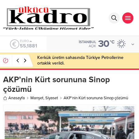
30
EURO
°C
İSTANBUL
55,1881
AÇIK
Kerkük üretim sahasında Türkiye Petrollerine
ortaklık verildi.
AKP’nin Kürt sorununa Sinop
çözümü
Anasayfa
Manşet
,
Siyaset
AKP’nin Kürt sorununa Sinop çözümü