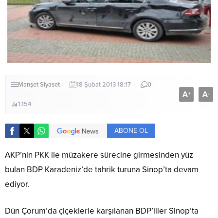
Manşet
Siyaset
18 Şubat 2013 18:17
0
A
A
+
-
1.154
ABONE OL
AKP’nin PKK ile müzakere sürecine girmesinden yüz
bulan BDP Karadeniz’de tahrik turuna Sinop’ta devam
ediyor.
Dün Çorum’da çiçeklerle karşılanan BDP’liler Sinop’ta