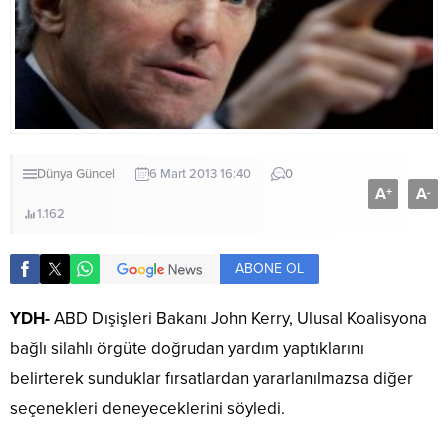
Dünya
Güncel
6 Mart 2013 16:40
0
A
A
+
-
1.162
ABONE OL
YDH-
ABD Dışişleri Bakanı John Kerry, Ulusal Koalisyona
bağlı silahlı örgüte doğrudan yardım yaptıklarını
belirterek sunduklar fırsatlardan yararlanılmazsa diğer
seçenekleri deneyeceklerini söyledi.