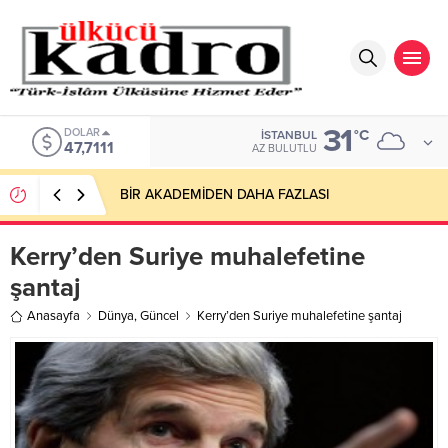
31
DOLAR
°C
İSTANBUL
47,7111
AZ BULUTLU
BİR AKADEMİDEN DAHA FAZLASI
Kerry’den Suriye muhalefetine
şantaj
Anasayfa
Dünya
,
Güncel
Kerry’den Suriye muhalefetine şantaj