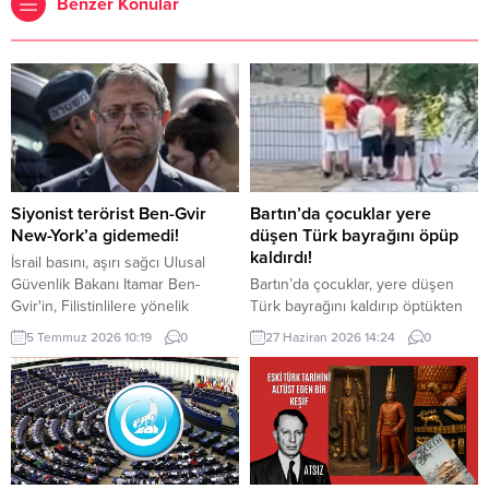
Benzer Konular
Siyonist terörist Ben-Gvir
Bartın’da çocuklar yere
New-York’a gidemedi!
düşen Türk bayrağını öpüp
kaldırdı!
İsrail basını, aşırı sağcı Ulusal
Güvenlik Bakanı Itamar Ben-
Bartın’da çocuklar, yere düşen
Gvir'in, Filistinlilere yönelik
Türk bayrağını kaldırıp öptükten
politika ve uygulamaları nedeniyle
sonra gelen itfaiye ekiplerinin de
5 Temmuz 2026 10:19
0
27 Haziran 2026 14:24
0
"gözaltına alınma" endişesiyle bu
yardımıyla göndere çekti. O anlar
hafta New York'a yapacağı ziyareti
cep telefonu kamerası tarafından
iptal ettiğini ileri sürdü.
kaydedildi. Yerden kaldırıp öptüler
Kemerköprü Mahallesi’nde dün
akşam saatlerinde Cumhuriyet
Parkı içerisindeki direkte bulunan
Türk bayrağı rüzgar nedeniyle