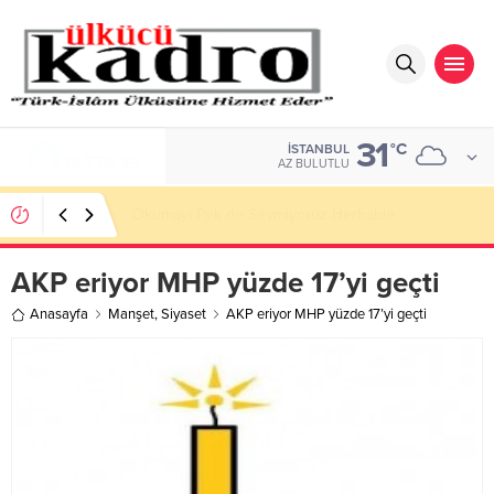
31
DOLAR
°C
İSTANBUL
47,7111
AZ BULUTLU
BİR AKADEMİDEN DAHA FAZLASI
AKP eriyor MHP yüzde 17’yi geçti
Anasayfa
Manşet
,
Siyaset
AKP eriyor MHP yüzde 17’yi geçti