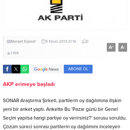
Manşet
Siyaset
5 Nisan 2013 21:16
0
A
A
+
-
1.166
ABONE OL
AKP erimeye başladı
SONAR Araştırma Şirketi, partilerin oy dağılımına ilişkin
yeni bir anket yaptı. Ankette Bu ‘Pazar günü bir Genel
Seçim yapılsa hangi partiye oy verirsiniz?’ sorusu soruldu.
Çözüm süreci sonrası partilerin oy dağılımını inceleyen