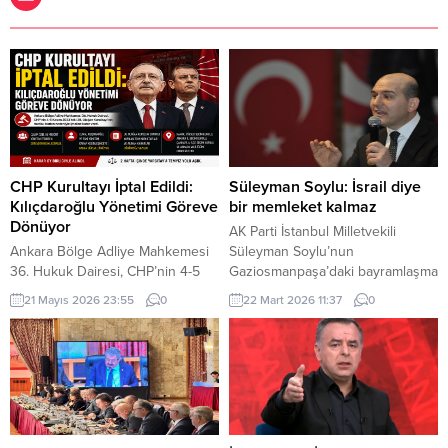
CHP Kurultayı İptal Edildi:
Süleyman Soylu: İsrail diye
Kılıçdaroğlu Yönetimi Göreve
bir memleket kalmaz
Dönüyor
AK Parti İstanbul Milletvekili
Ankara Bölge Adliye Mahkemesi
Süleyman Soylu’nun
36. Hukuk Dairesi, CHP’nin 4-5
Gaziosmanpaşa’daki bayramlaşma
Kasım 2023 tarihlerinde
programında İsrail hakkında
21 Mayıs 2026 23:55
0
22 Mart 2026 11:37
0
gerçekleştirilen 38. Olağan
söylediği sözler sosyal medyada
Kurultayı’na ilişkin açılan davada
ve siyasi arenada geniş yankı
kararını açıkladı. Mahkeme,
uyandırdı.
kurultayın “mutlak butlan”
gerekçesiyle geçersiz olduğuna
hükmederek, kurultayın yapıldığı
tarihten itibaren iptal edilmesine