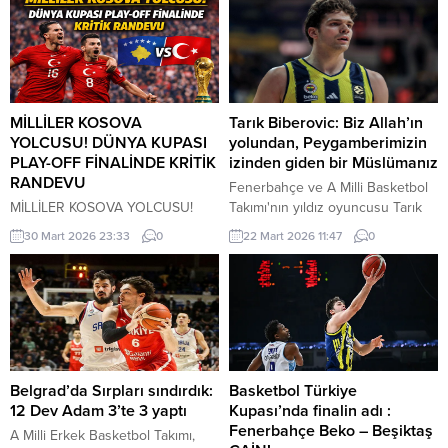
MİLLİLER KOSOVA
Tarık Biberovic: Biz Allah’ın
YOLCUSU! DÜNYA KUPASI
yolundan, Peygamberimizin
PLAY-OFF FİNALİNDE KRİTİK
izinden giden bir Müslümanız
RANDEVU
Fenerbahçe ve A Milli Basketbol
MİLLİLER KOSOVA YOLCUSU!
Takımı'nın yıldız oyuncusu Tarık
DÜNYA KUPASI PLAY-OFF
Biberovic, "Biz Allah'ın yolundan,
30 Mart 2026 23:33
0
22 Mart 2026 11:47
0
FİNALİNDE KRİTİK RANDEVU A
peygamberimizin izinden giden
Milli Futbol Takımı, 24 yıllık Dünya
Müslümanız. Öz güvenimi
Kupası hasretine son vermek için
sağlayan şey bu" açıklamasını
son viraja girdi. Yarı finalde
yaptı.
Romanya’yı deviren “Bizim
Çocuklar”, play-off finalinde
Kosova ile deplasmanda karşı
karşıya gelecek. İSTANBUL –
Belgrad’da Sırpları sındırdık:
Basketbol Türkiye
2026 FIFA Dünya Kupası yolunda
12 Dev Adam 3’te 3 yaptı
Kupası’nda finalin adı :
kader anı geldi çattı. Play-off...
Fenerbahçe Beko – Beşiktaş
A Milli Erkek Basketbol Takımı,