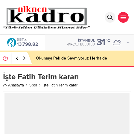
31
BIST
°C
İSTANBUL
13.798,82
PARÇALI BULUTLU
Okumayı Pek de Sevmiyoruz Herhalde
İşte Fatih Terim kararı
Anasayfa
Spor
İşte Fatih Terim kararı