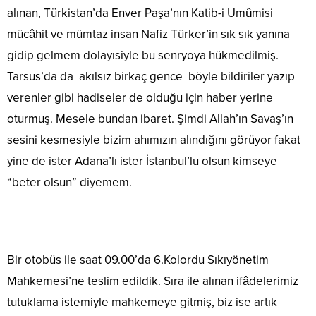
alınan, Türkistan’da Enver Paşa’nın Katib-i Umûmisi
mücâhit ve mümtaz insan Nafiz Türker’in sık sık yanına
gidip gelmem dolayısiyle bu senryoya hükmedilmiş.
Tarsus’da da akılsız birkaç gence böyle bildiriler yazıp
verenler gibi hadiseler de olduğu için haber yerine
oturmuş. Mesele bundan ibaret. Şimdi Allah’ın Savaş’ın
sesini kesmesiyle bizim ahımızın alındığını görüyor fakat
yine de ister Adana’lı ister İstanbul’lu olsun kimseye
“beter olsun” diyemem.
Bir otobüs ile saat 09.00’da 6.Kolordu Sıkıyönetim
Mahkemesi’ne teslim edildik. Sıra ile alınan ifâdelerimiz
tutuklama istemiyle mahkemeye gitmiş, biz ise artık