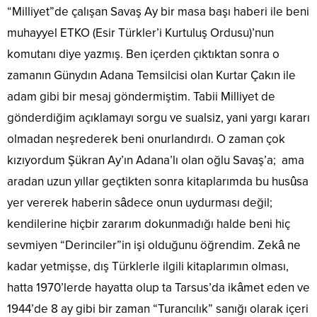
“Milliyet”de çalışan Savaş Ay bir masa başı haberi ile beni
muhayyel ETKO (Esir Türkler’i Kurtuluş Ordusu)’nun
komutanı diye yazmış. Ben içerden çıktıktan sonra o
zamanın Günydın Adana Temsilcisi olan Kurtar Çakın ile
adam gibi bir mesaj göndermiştim. Tabii Milliyet de
gönderdiğim açıklamayı sorgu ve sualsiz, yani yargı kararı
olmadan neşrederek beni onurlandırdı. O zaman çok
kızıyordum Şükran Ay’ın Adana’lı olan oğlu Savaş’a; ama
aradan uzun yıllar geçtikten sonra kitaplarımda bu husûsa
yer vererek haberin sâdece onun uydurması değil;
kendilerine hiçbir zararım dokunmadığı halde beni hiç
sevmiyen “Derinciler”in işi olduğunu öğrendim. Zekâ ne
kadar yetmişse, dış Türklerle ilgili kitaplarımın olması,
hatta 1970’lerde hayatta olup ta Tarsus’da ikâmet eden ve
1944’de 8 ay gibi bir zaman “Turancılık” sanığı olarak içeri