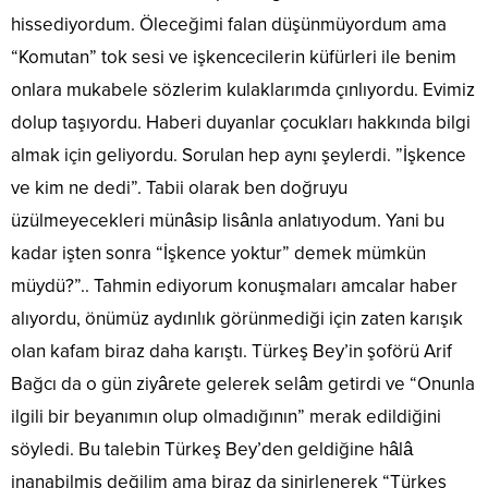
hissediyordum. Öleceğimi falan düşünmüyordum ama
“Komutan” tok sesi ve işkencecilerin küfürleri ile benim
onlara mukabele sözlerim kulaklarımda çınlıyordu. Evimiz
dolup taşıyordu. Haberi duyanlar çocukları hakkında bilgi
almak için geliyordu. Sorulan hep aynı şeylerdi. ”İşkence
ve kim ne dedi”. Tabii olarak ben doğruyu
üzülmeyecekleri münâsip lisânla anlatıyodum. Yani bu
kadar işten sonra “İşkence yoktur” demek mümkün
müydü?”.. Tahmin ediyorum konuşmaları amcalar haber
alıyordu, önümüz aydınlık görünmediği için zaten karışık
olan kafam biraz daha karıştı. Türkeş Bey’in şoförü Arif
Bağcı da o gün ziyârete gelerek selâm getirdi ve “Onunla
ilgili bir beyanımın olup olmadığının” merak edildiğini
söyledi. Bu talebin Türkeş Bey’den geldiğine hâlâ
inanabilmiş değilim ama biraz da sinirlenerek “Türkeş