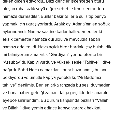
diken diken ediyordu.. Bazı gençler işkenceden ötürü
oluşan rahatsızlık veyâ diğer sebeble temizlenmeden
namaza durmadılar. Bunlar bakır tellerle su ısıtıp banyo
yapmak için uğraşıyorlardı. Aralık ayı Adana’nın en soğuk
aylarındandı. Namaz saatine kadar halledemediler ki
eksik cemaatle namaza duruldu ve mevcudla sabah
namazı eda edildi. Hava açıldı birer bardak çay bulabildik
mi bilmiyorum ama artık “Gardiyan” yerine otorite bir
“Assubay”dı. Kapıyı vurdu ve yüksek sesle “Tahliye” diye
bağırdı. Sabri Hoca namazdan sonra hazırlanmış bu anı
bekliyordu ve umutla kapıya yöneldi ki, ”Ali Bademci
tahliye” denilmiş. Ben en arka ranzada bu sesi duymadım
ve bana haber geldiği zaman dalga geçtiklerini sanarak
eyepce sinirlendim. Bu durum karşısında bazıları “Vallahi
ve Billahi” diye yemin edince kapıya vararak hakikati