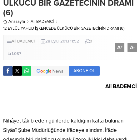
ÜLKÜCÜ BİR GAZETECİNİN DRAMI
(6)
Anasayfa
Ali BADEMCİ
12 EYLÜL YAHUD İŞKENCEDE ÜLKÜCÜ BİR GAZETECİNİN DRAMI (6)
Ali BADEMCİ
28 Eylül 2013 11:52
0
A
A
+
-
1.087
ABONE OL
Ali BADEMCİ
Nihâyet tâkib eden günlerde kaldığım katta bulunan
Siyâsî Şube Müdürlüğünde ifâdeye alındım. İfâde
odasında biri daktilocu olmak üzere iki kişi daha vardı.