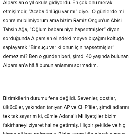
Alparslan o yıl okula gidiyordu. En çok onu merak
etmişimdir, ”Acaba önlüğü var mı” diye.. O günlerde mi
sonra mı bilmiyorum ama bizim Ramiz Ongun’un Abisi
Tahsin Ağa, ”Oğlum babanı niye hapsetmişler” diyen
sorduğunda Alparslan elindeki meyve bıçağını koltuğa
saplayarak ”Bir suçu var ki onun için hapsetmişler”
demez mi? Ben o günden beri, şimdi 40 yaşında bulunan
Alparslan’a hâlâ bunun anlamını sormadım.
Bizimkilerin durumu fena değildi. Sevenler, dostlar,
ülkücüler, yakından tanıyan AP ve CHP’liler, şimdi adlarını
tek tak sayarım ki, cümle Adana’lı Milliyetçiler bizim
fakirhaneyi ziyaret haline getirmiş. Hiçbir şekilde ve hiç