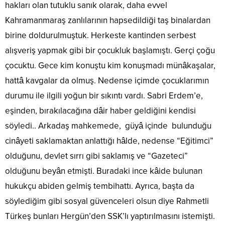
hakları olan tutuklu sanık olarak, daha evvel
Kahramanmaraş zanlılarının hapsedildiği taş binalardan
birine doldurulmuştuk. Herkeste kantinden serbest
alışveriş yapmak gibi bir çocukluk başlamıştı. Gerçi çoğu
çocuktu. Gece kim konuştu kim konuşmadı münâkaşalar,
hattâ kavgalar da olmuş. Nedense içimde çocuklarımın
durumu ile ilgili yoğun bir sıkıntı vardı. Sabri Erdem’e,
eşinden, bırakılacağına dâir haber geldiğini kendisi
söyledi.. Arkadaş mahkemede, güyâ içinde bulunduğu
cinâyeti saklamaktan anlattığı hâlde, nedense “Eğitimci”
olduğunu, devlet sırrı gibi saklamış ve “Gazeteci”
olduğunu beyân etmişti. Buradaki ince kâide bulunan
hukukçu abiden gelmiş tembihattı. Ayrıca, başta da
söylediğim gibi sosyal güvenceleri olsun diye Rahmetli
Türkeş bunları Hergün’den SSK’lı yaptırılmasını istemişti.