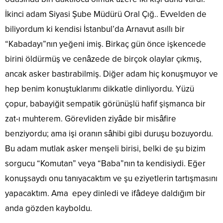
İkinci adam Siyasi Şube Müdürü Oral Çığ.. Evvelden de
biliyordum ki kendisi İstanbul’da Arnavut asıllı bir
“Kabadayı”nın yeğeni imiş. Birkaç gün önce işkencede
birini öldürmüş ve cenâzede de birçok olaylar çıkmış,
ancak asker bastırabilmiş. Diğer adam hiç konuşmuyor ve
hep benim konuştuklarımı dikkatle dinliyordu. Yüzü
çopur, babayiğit sempatik görünüşlü hafif şişmanca bir
zat-ı muhterem. Görevliden ziyâde bir misâfire
benziyordu; ama işi oranın sâhibi gibi duruşu bozuyordu.
Bu adam mutlak asker menşeli birisi, belki de şu bizim
sorgucu “Komutan” veya “Baba”nın ta kendisiydi. Eğer
konuşsaydı onu tanıyacaktım ve şu eziyetlerin tartışmasını
yapacaktım. Ama epey dinledi ve ifâdeye daldığım bir
anda gözden kayboldu.