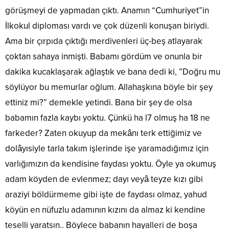
görüşmeyi de yapmadan çıktı. Anamın “Cumhuriyet”in
İlkokul diploması vardı ve çok düzenli konuşan biriydi.
Ama bir çırpıda çıktığı merdivenleri üç-beş atlayarak
çoktan sahaya inmişti. Babamı gördüm ve onunla bir
dakika kucaklaşarak ağlaştık ve bana dedi ki, ”Doğru mu
söylüyor bu memurlar oğlum. Allahaşkına böyle bir şey
ettiniz mi?” demekle yetindi. Bana bir şey de olsa
babamın fazla kaybı yoktu. Çünkü ha l7 olmuş ha 18 ne
farkeder? Zaten okuyup da mekânı terk ettiğimiz ve
dolâyısiyle tarla takım işlerinde işe yaramadığımız için
varlığımızın da kendisine faydası yoktu. Öyle ya okumuş
adam köyden de evlenmez; dayı veyâ teyze kızı gibi
araziyi böldürmeme gibi işte de faydası olmaz, yahud
köyün en nüfuzlu adamının kızını da almaz ki kendine
teselli yaratsın.. Böylece babanın hayalleri de boşa