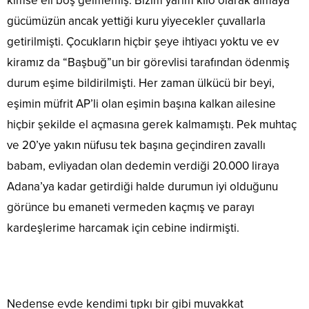
kimse eli boş gelmemiş. Bizim yarım kilo olarak almaya
gücümüzün ancak yettiği kuru yiyecekler çuvallarla
getirilmişti. Çocukların hiçbir şeye ihtiyacı yoktu ve ev
kiramız da “Başbuğ”un bir görevlisi tarafından ödenmiş
durum eşime bildirilmişti. Her zaman ülkücü bir beyi,
eşimin müfrit AP’li olan eşimin başına kalkan ailesine
hiçbir şekilde el açmasına gerek kalmamıştı. Pek muhtaç
ve 20’ye yakın nüfusu tek başına geçindiren zavallı
babam, evliyadan olan dedemin verdiği 20.000 liraya
Adana’ya kadar getirdiği halde durumun iyi olduğunu
görünce bu emaneti vermeden kaçmış ve parayı
kardeşlerime harcamak için cebine indirmişti.
Nedense evde kendimi tıpkı bir gibi muvakkat