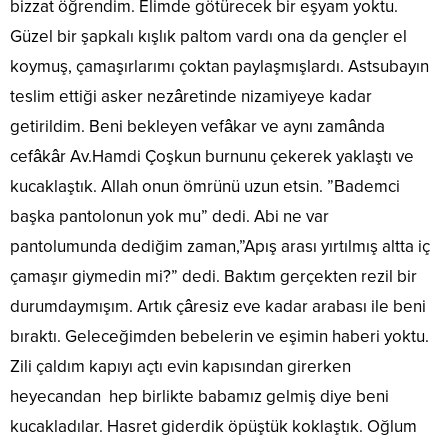
bizzat öğrendim. Elimde götürecek bir eşyam yoktu.
Güzel bir şapkalı kışlık paltom vardı ona da gençler el
koymuş, çamaşırlarımı çoktan paylaşmışlardı. Astsubayın
teslim ettiği asker nezâretinde nizamiyeye kadar
getirildim. Beni bekleyen vefâkar ve aynı zamânda
cefâkâr Av.Hamdi Çoşkun burnunu çekerek yaklaştı ve
kucaklaştık. Allah onun ömrünü uzun etsin. ”Bademci
başka pantolonun yok mu” dedi. Abi ne var
pantolumunda dediğim zaman,”Apış arası yırtılmış altta iç
çamaşır giymedin mi?” dedi. Baktım gerçekten rezil bir
durumdaymışım. Artık çâresiz eve kadar arabası ile beni
bıraktı. Geleceğimden bebelerin ve eşimin haberi yoktu.
Zili çaldım kapıyı açtı evin kapısından girerken
heyecandan hep birlikte babamız gelmiş diye beni
kucakladılar. Hasret giderdik öpüştük koklaştık. Oğlum