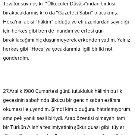
Tevatür şuymuş ki “Ülkücüler Dâvâsı”ından bir kişi
bırakacaklarmış ki o da “Gazeteci Sabri” olacakmış.
Hoca’nın abisi “hâkim” olduğu ve eli uzunlardan sayıldığı
için herkes gibi ben de inandım ve ertesi gün
bırakılacağımı hiç düşünmeyerek erkenden yattım. Yalnız
herkes gibi “Hoca”ya çocuklarımla ilgili bir iki not
gönderdim.
27.Aralık.1980 Cumartesi günü tutukluluk hâlinin bu ilk
gecesinin sabahında ülkücü bir gencin sabah ezânını
okuması ile uyandım. Şimdi kim olduğunu hatırlamıyorum
ama pek yanık sesli biriydi. Arap özentisi olmayan tam
bir Türkün Allah’a teslimiyetinin şükür duası gibi tüyleri