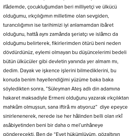
ifâdemde, çocukluğumdan beri milliyetçi ve ülkücü
olduğumu, ırkçılığımın milletime olan sevgiden,
turancılığımın ise tarihimizi iyi anlamamdan ibâret
olduğunu, hattâ aynı zamânda şeriatçı ve islâmcı da
olduğumu belirterek, fikirlerimden ötürü beni neden
dövdürdünüz, eylemi olmayan bu düşüncelerimi bedeli
bütün ülkücüler gibi devletin yanında yer almam mı,
dedim. Dayak ve işkence işlerini bilmediklerini, bu
konuda benim hayellendiğimi yüzüme baka baka
söyledikten sonra, ”Süleyman Ateş adlı din adamına
hakaret maksadiyle Ermeni olduğunu yazarak ırkçılıktan
mahkûm olmuşsun, sana iftirâ mı atıyoruz” diye epeyce
sinirlenenerek, nerede ise her hâlinden belli olan ırkî
asâbiyetinden beni bir daha o mel’unhâneye
gönderecekti. Ben de “Evet hükümlüyüm, gözaltının