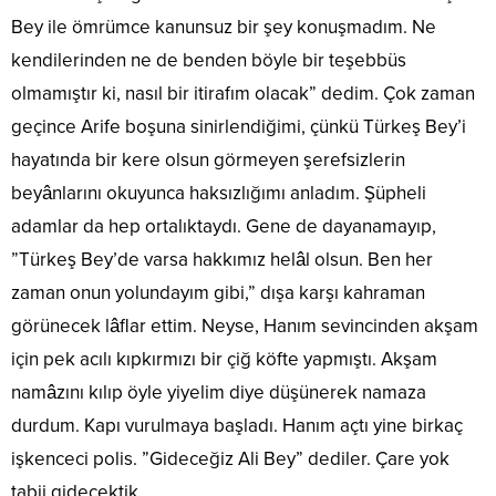
Bey ile ömrümce kanunsuz bir şey konuşmadım. Ne
kendilerinden ne de benden böyle bir teşebbüs
olmamıştır ki, nasıl bir itirafım olacak” dedim. Çok zaman
geçince Arife boşuna sinirlendiğimi, çünkü Türkeş Bey’i
hayatında bir kere olsun görmeyen şerefsizlerin
beyânlarını okuyunca haksızlığımı anladım. Şüpheli
adamlar da hep ortalıktaydı. Gene de dayanamayıp,
”Türkeş Bey’de varsa hakkımız helâl olsun. Ben her
zaman onun yolundayım gibi,” dışa karşı kahraman
görünecek lâflar ettim. Neyse, Hanım sevincinden akşam
için pek acılı kıpkırmızı bir çiğ köfte yapmıştı. Akşam
namâzını kılıp öyle yiyelim diye düşünerek namaza
durdum. Kapı vurulmaya başladı. Hanım açtı yine birkaç
işkenceci polis. ”Gideceğiz Ali Bey” dediler. Çare yok
tabii gidecektik.