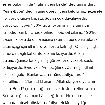
sefer babamın da “Fatma beni bekle” dediğini işittim.
”Anne-Baba” dedim ama görevli beni kaldığımız nezarete
iteliyerek kapıyı kapattı. Ses az çok duyuluyordu;
gerçekten boyu 1.50’yi geçmeyen anam sigara da
içmediği için bir çırpıda bilmem kaç kat çıkmış, 1.90’lık
babam kilosu da olmamasına rağmen günde iki takaba
tütün içtiği için alt merdivenlerde kalmıştı. Onun için işte
biraz da dağlı kafası ile anama kızıyordu. Anam
bulunduğumuz kata çıkmış görevlilerle yüksek sesle
tartışıyordu. Gardiyan, ”Anneciğim evlâdınız şimdi mi
aklınıza geldi! Bunlar vatana ihânet ediyorlardı”
kaabilinden lâflar etti ki anam, “Allah sizi yerle yeksan
etsin. Ben 17 çocuk doğurdum ve devletin eline verdim.
Ben verdiğim zaman hâin değillerdi. Ne olmuşsa siz
yaptınız, müsebbibsizsiniz,” diyerek iâne saydığı