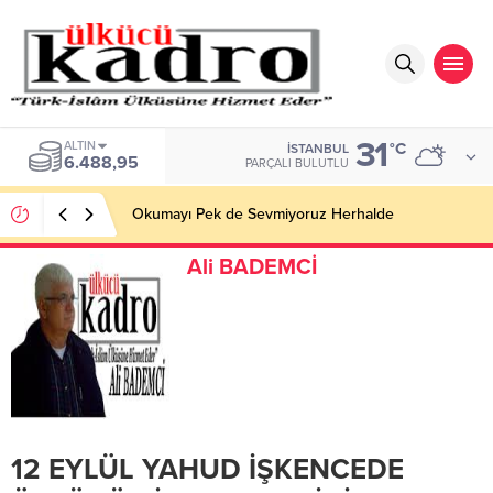
31
ALTIN
°C
İSTANBUL
6.488,95
PARÇALI BULUTLU
Okumayı Pek de Sevmiyoruz Herhalde
Ali BADEMCİ
12 EYLÜL YAHUD İŞKENCEDE