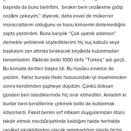
başında da bunu belirttim, bırakın beni cezâevine gidip
cezâmı çekeyim,” diyerek, daha evvel de mükerrer
müraccatlarım olduğunu ve bunu kimsenin dinlemediğini
zapta yazdırdım. Buna karşılık “Çok uyanık adamsın”
demekle yetinerek söylediklerimi hiç suç kabulü veya
başkasını zan altında bırakacak beyânda bulunmadan
tamamladım. İfâdede belki 1000 defa “Türkeş” adı geçti..
Bu konuda dertleri başka idi. Bu husûsu evvelce de
yazdım. Yalnız burada ifade hususundaki iyi muameleden
sonra kendimden şüpheye düşdüm. Çünkü doksan
günden beri istediklerinde hiç ısrar etmediler. Anladım ki
bunlar beni kendilerine çekmek belki de kullanmak
istiyorlardı. Fakat benim sırf intikam duygularından ötürü
takdir etmek mecbûriyetinde kaldığım halde herhalde
cesâret eksikliğinden olacak anlamadığım işlerle hiçbir