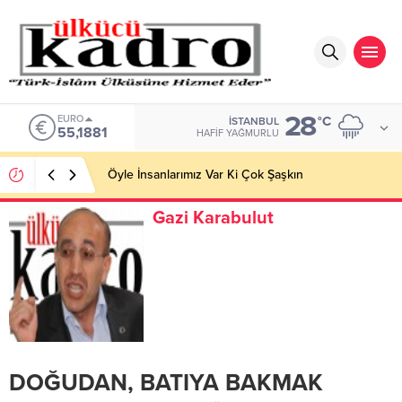
28
EURO
°C
İSTANBUL
55,1881
HAFIF YAĞMURLU
Öyle İnsanlarımız Var Ki Çok Şaşkın
Gazi Karabulut
DOĞUDAN, BATIYA BAKMAK