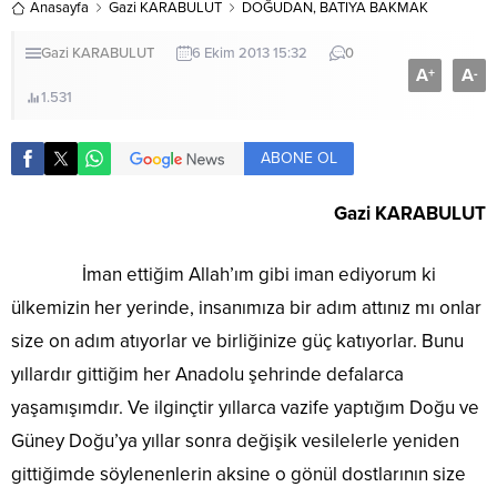
Anasayfa
Gazi KARABULUT
DOĞUDAN, BATIYA BAKMAK
Gazi KARABULUT
6 Ekim 2013 15:32
0
A
A
+
-
1.531
ABONE OL
Gazi KARABULUT
İman ettiğim Allah’ım gibi iman ediyorum ki
ülkemizin her yerinde, insanımıza bir adım attınız mı onlar
size on adım atıyorlar ve birliğinize güç katıyorlar. Bunu
yıllardır gittiğim her Anadolu şehrinde defalarca
yaşamışımdır. Ve ilginçtir yıllarca vazife yaptığım Doğu ve
Güney Doğu’ya yıllar sonra değişik vesilelerle yeniden
gittiğimde söylenenlerin aksine o gönül dostlarının size