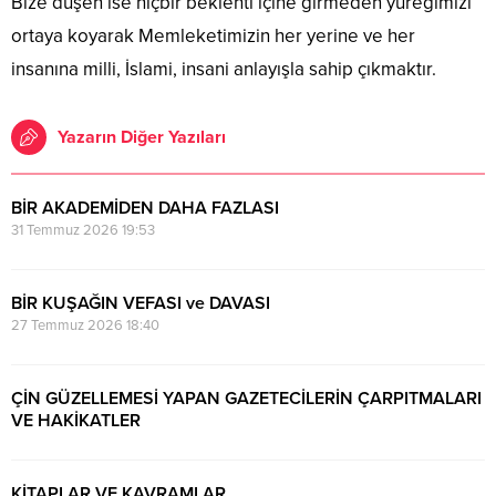
Bize düşen ise hiçbir beklenti içine girmeden yüreğimizi
ortaya koyarak Memleketimizin her yerine ve her
insanına milli, İslami, insani anlayışla sahip çıkmaktır.
Yazarın Diğer Yazıları
BİR AKADEMİDEN DAHA FAZLASI
31 Temmuz 2026 19:53
BİR KUŞAĞIN VEFASI ve DAVASI
27 Temmuz 2026 18:40
ÇİN GÜZELLEMESİ YAPAN GAZETECİLERİN ÇARPITMALARI
VE HAKİKATLER
24 Temmuz 2026 16:15
KİTAPLAR VE KAVRAMLAR