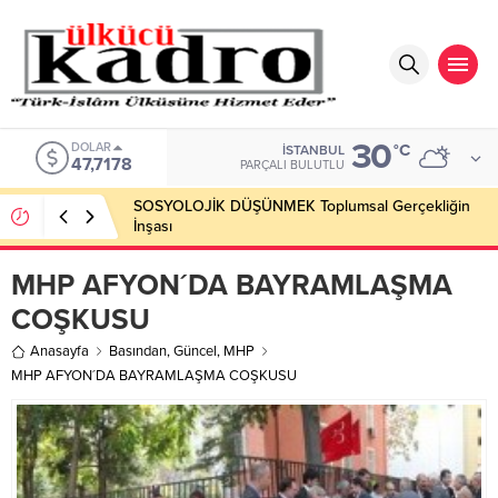
30
DOLAR
°C
İSTANBUL
47,7178
PARÇALI BULUTLU
SOSYOLOJİK DÜŞÜNMEK Toplumsal Gerçekliğin
İnşası
MHP AFYON´DA BAYRAMLAŞMA
COŞKUSU
Anasayfa
Basından
,
Güncel
,
MHP
MHP AFYON´DA BAYRAMLAŞMA COŞKUSU