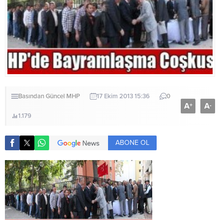
Basından
Güncel
MHP
17 Ekim 2013 15:36
0
A
A
+
-
1.179
ABONE OL