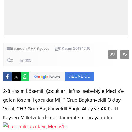
Basından
MHP
Siyaset
8 Kasım 2013 17:16
A
A
+
-
0
1.165
ABONE OL
2-8 Kasım Lösemili Çocuklar Haftası sebebiyle Meclis’e
gelen lösemili çocuklar MHP Grup Başkanvekili Oktay
Vural, CHP Grup Başkanvekili Engin Altay ve AK Parti
Kayseri Milletvekili İsmail Tamer ile bir araya geldi.