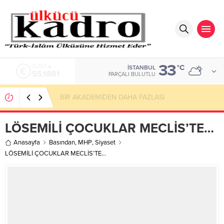
33
ALTIN
°C
İSTANBUL
6.660,55
PARÇALI BULUTLU
Ovaköy Sınır Kapısı: Zengezur Kadar Stratejik,
Türkmeneli Kadar Millî
LÖSEMİLİ ÇOCUKLAR MECLİS’TE…
Anasayfa
Basından
,
MHP
,
Siyaset
LÖSEMİLİ ÇOCUKLAR MECLİS’TE…