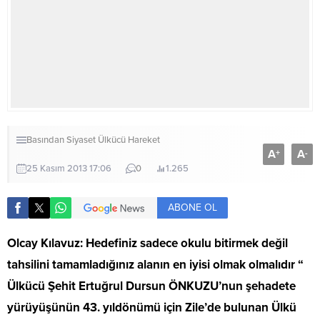
Basından
Siyaset
Ülkücü Hareket
A
A
+
-
25 Kasım 2013 17:06
0
1.265
ABONE OL
Olcay Kılavuz: Hedefiniz sadece okulu bitirmek değil
tahsilini tamamladığınız alanın en iyisi olmak olmalıdır “
Ülkücü Şehit Ertuğrul Dursun ÖNKUZU’nun şehadete
yürüyüşünün 43. yıldönümü için Zile’de bulunan Ülkü