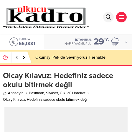
29
EURO
°C
İSTANBUL
55,1881
HAFIF YAĞMURLU
Okumayı Pek de Sevmiyoruz Herhalde
Olcay Kılavuz: Hedefiniz sadece
okulu bitirmek değil
Anasayfa
Basından
,
Siyaset
,
Ülkücü Hareket
Olcay Kılavuz: Hedefiniz sadece okulu bitirmek değil