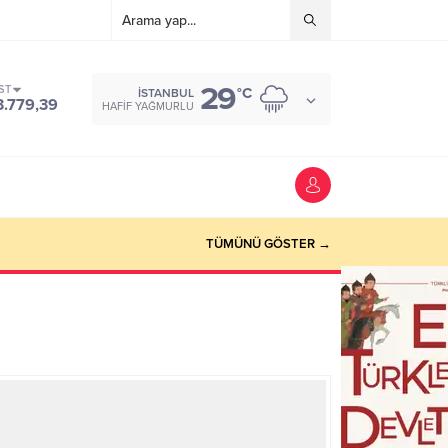
29
ST
°C
İSTANBUL
3.779,39
HAFIF YAĞMURLU
TÜMÜNÜ GÖSTER →