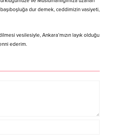
 Türklüğümüze ve Müslümanlığımıza uzanan
k ve başıboşluğa dur demek, ceddimizin vasiyeti,
ilmesi vesilesiyle, Ankara’mızın layık olduğu
menni ederim.