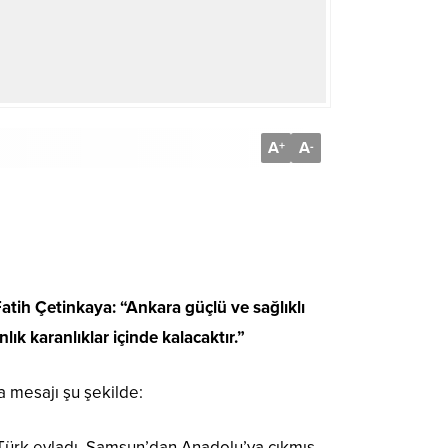
A
A
+
-
atih Çetinkaya: “Ankara güçlü ve sağlıklı
ık karanlıklar içinde kalacaktır.”
 mesajı şu şekilde:
ir Türk evladı, Samsun’dan Anadolu’ya çıkmış,