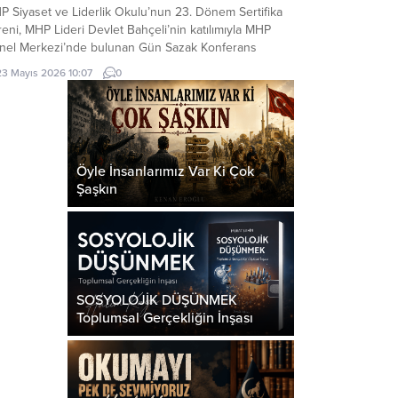
P Siyaset ve Liderlik Okulu’nun 23. Dönem Sertifika
eni, MHP Lideri Devlet Bahçeli’nin katılımıyla MHP
nel Merkezi’nde bulunan Gün Sazak Konferans
lonu’nda gerçekleştirildi. Törende konuşan MHP Lideri
23 Mayıs 2026 10:07
0
let Bahçeli, gündeme ilişkin önemli
ğerlendirmelerde bulundu: Değerli Dava
kadaşlarım, Muhterem Hanımefendiler, Beyefendiler,
tifika Almaya Hak Kazanmış Değerli Kardeşlerim,
ın Basın Mensupları, Türkçe...
Öyle İnsanlarımız Var Ki Çok
Şaşkın
SOSYOLOJİK DÜŞÜNMEK
Toplumsal Gerçekliğin İnşası