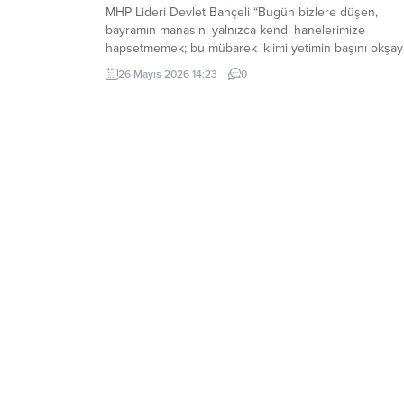
MHP Lideri Devlet Bahçeli “Bugün bizlere düşen,
bayramın manasını yalnızca kendi hanelerimize
hapsetmemek; bu mübarek iklimi yetimin başını okşa
ele, yoksulun sofrasına uzanan lokmaya, yaşlının duas
26 Mayıs 2026 14:23
0
alan güler yüze, yalnızın kapısını çalan muhabbete
dönüştürmektir. Çünkü bayram, yalnızca gülen yüzleri
değil; yüzü gülsün diye bekleyenlerin de bayramıdır.
Bayram, yalnızca varlık içinde...