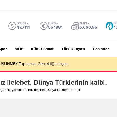
DOLAR
EURO
ALTIN
BI
47,7111
55,1881
6.660,55
1
Spor
MHP
Kültür-Sanat
Türk Dünyası
Basından
ŞÜNMEK Toplumsal Gerçekliğin İnşası
z ilelebet, Dünya Türklerinin kalbi,
 Çetinkaya: Ankara’mız ilelebet, Dünya Türklerinin kalbi,