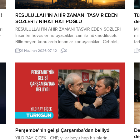
!
RESULULLAH’IN AHİR ZAMANI TASVİR EDEN
Tü
SÖZLERİ / NİHAT HATİPOĞLU
değ
rı
RESULULLAH’IN AHİR ZAMANI TASVİR EDEN SÖZLERİ
MHP
w
İnsanlar heveslerine uyacaklar, zan ile hükmedilecek.
mil
Bilinmeyen konularda insanlar konuşacaklar. Cehalet,
tar
dini bilmemek çoğalacak. Çocuk istenmeyecek. Dostluk
ham
21 Haziran 2026 07:42
0
azalacak. Dost dosta güvenmeyecek. İnsanlar bir araya
sık
toplandıklarında, içlerinde Allah’tan korkan bulunmadığı
kop
zaman kıyamet yakındır. Kıyamet kopmadan önce
Gru
yıldızların etkili olduğuna inanılacak, kader inkâr
edilecek. Kıyamet...
Perşembe’nin gelişi Çarşamba’dan belliydi
De
de
YILDIRAY ÇİÇEK CHP, yıllar boyu hep hiziplerin,