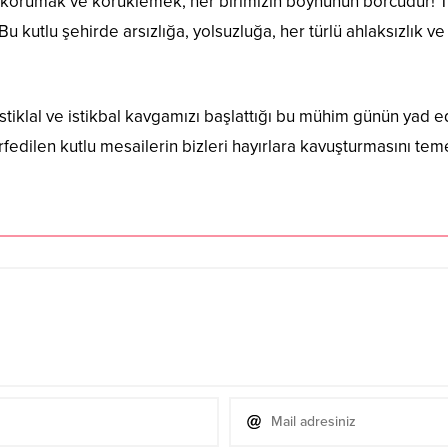
i korumak ve körüklemek, her birimizin boynunun borcudur!
r. Bu kutlu şehirde arsızlığa, yolsuzluğa, her türlü ahlaksızlı
tiklal ve istikbal kavgamızı başlattığı bu mühim günün yad ed
edilen kutlu mesailerin bizleri hayırlara kavuşturmasını te