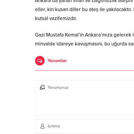
Ankara’da yanan İman ve bağımsızlık ateşin
eller, kin kusan diller bu ateş ile yakılacaktı
kutsal vazifemizdir.
Gazi Mustafa Kemal’in Ankara’mıza gelerek is
minvalde idareye kavuşmasını, bu uğurda sarf
Yorumlar