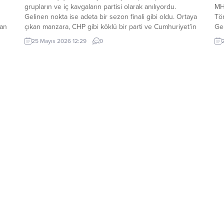
grupların ve iç kavgaların partisi olarak anılıyordu.
MH
Gelinen nokta ise adeta bir sezon finali gibi oldu. Ortaya
Tör
yan
çıkan manzara, CHP gibi köklü bir parti ve Cumhuriyet’in
Ge
ını
kuruluş misyonunu omuzlarında taşıyan bir hareket
Sa
25 Mayıs 2026 12:29
0
adına gerçekten vahim bir durumdur. Dün
Dev
n
birbirini “kurtarıcı” diye pazarlayanlar, birbirinin
de
arkasından...
Ar
Ser
Say