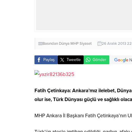
Basından
Dünya
MHP
Siyaset
26 Aralık 2013 22
Paylaş
Tweetle
Gönder
Fatih Çetinkaya: Ankara’mız ilelebet, Dünya 
olur ise, Türk Dünyası güçlü ve sağlıklı olac
MHP Ankara İl Başkanı Fatih Çetinkaya’nın U
Türk’ün ateşle imtihan edildiği, garbın, afakı