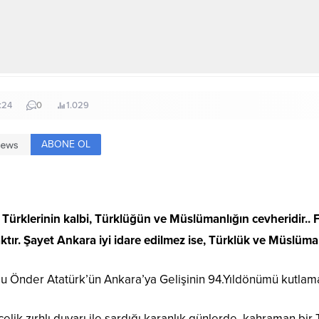
:24
0
1.029
ABONE OL
Türklerinin kalbi, Türklüğün ve Müslümanlığın cevheridir.. F
aktır. Şayet Ankara iyi idare edilmez ise, Türklük ve Müslümanl
lu Önder Atatürk’ün Ankara’ya Gelişinin 94.Yıldönümü kutlama
 çelik zırhlı duvarı ile sardığı karanlık günlerde, kahraman b