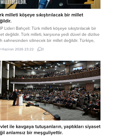
rk milleti köşeye sıkıştırılacak bir millet
ildir.
 Lideri Bahçeli: Türk milleti köşeye sıkıştırılacak bir
let değildir. Türk milleti, karşısına yedi düvel de dizilse
ih sahnesinden silinecek bir millet değildir. Türkiye,
 hayaller kurulup çizilen haritaların kenarına
9 Haziran 2026 23:22
0
ıştırılacak, eline bir avuç toprak verilip denizlerinden
arılacak bir ülke değildir. Devlet Bahçeli MHP TBMM
p Toplantısı’nda Türkiye’nin gündemine ve...
vlet ile kavgaya tutuşanların, yaptıkları siyaset
ğil anlamsız bir meşguliyettir.