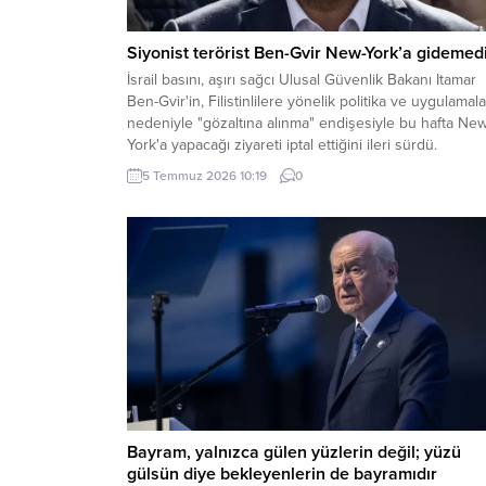
Siyonist terörist Ben-Gvir New-York’a gidemedi
İsrail basını, aşırı sağcı Ulusal Güvenlik Bakanı Itamar
Ben-Gvir'in, Filistinlilere yönelik politika ve uygulamala
nedeniyle "gözaltına alınma" endişesiyle bu hafta Ne
York'a yapacağı ziyareti iptal ettiğini ileri sürdü.
5 Temmuz 2026 10:19
0
Bayram, yalnızca gülen yüzlerin değil; yüzü
gülsün diye bekleyenlerin de bayramıdır