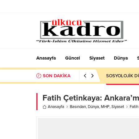
Anasayfa
Güncel
Siyaset
Dünya
SON DAKİKA
SOSYOLOJİK DÜ
Fatih Çetinkaya: Ankara’mı
Anasayfa
Basından
,
Dünya
,
MHP
,
Siyaset
Fatih