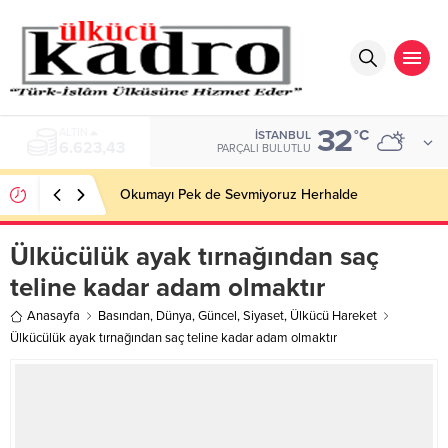
32
BIST
°C
İSTANBUL
13.785,25
PARÇALI BULUTLU
Okumayı Pek de Sevmiyoruz Herhalde
Ülkücülük ayak tırnağından saç
teline kadar adam olmaktır
Anasayfa
Basından
,
Dünya
,
Güncel
,
Siyaset
,
Ülkücü Hareket
Ülkücülük ayak tırnağından saç teline kadar adam olmaktır