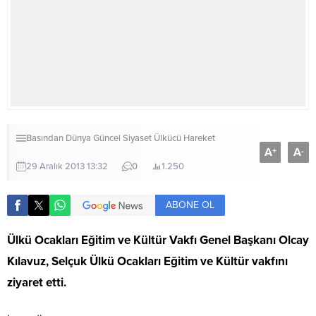
Basından
Dünya
Güncel
Siyaset
Ülkücü Hareket
A
A
+
-
29 Aralık 2013 13:32
0
1.250
ABONE OL
Ülkü Ocakları Eğitim ve Kültür Vakfı Genel Başkanı Olcay
Kılavuz, Selçuk Ülkü Ocakları Eğitim ve Kültür vakfını
ziyaret etti.