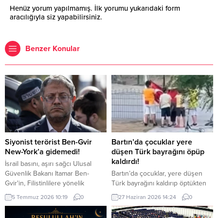
Henüz yorum yapılmamış. İlk yorumu yukarıdaki form
aracılığıyla siz yapabilirsiniz.
Benzer Konular
Siyonist terörist Ben-Gvir
Bartın’da çocuklar yere
New-York’a gidemedi!
düşen Türk bayrağını öpüp
kaldırdı!
İsrail basını, aşırı sağcı Ulusal
Güvenlik Bakanı Itamar Ben-
Bartın’da çocuklar, yere düşen
Gvir'in, Filistinlilere yönelik
Türk bayrağını kaldırıp öptükten
politika ve uygulamaları nedeniyle
sonra gelen itfaiye ekiplerinin de
5 Temmuz 2026 10:19
0
27 Haziran 2026 14:24
0
"gözaltına alınma" endişesiyle bu
yardımıyla göndere çekti. O anlar
hafta New York'a yapacağı ziyareti
cep telefonu kamerası tarafından