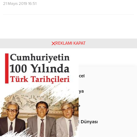
21 Mayıs 2019 16:51
REKLAMI KAPAT
Anasayfa
Güncel
Siyaset
Dünya
Spor
MHP
Kültür-Sanat
Türk Dünyası