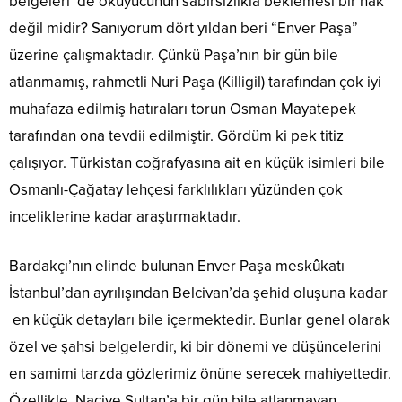
belgeleri de okuyucunun sabırsızlıkla beklemesi bir hak
değil midir? Sanıyorum dört yıldan beri “Enver Paşa”
üzerine çalışmaktadır. Çünkü Paşa’nın bir gün bile
atlanmamış, rahmetli Nuri Paşa (Killigil) tarafından çok iyi
muhafaza edilmiş hatıraları torun Osman Mayatepek
tarafından ona tevdii edilmiştir. Gördüm ki pek titiz
çalışıyor. Türkistan coğrafyasına ait en küçük isimleri bile
Osmanlı-Çağatay lehçesi farklılıkları yüzünden çok
inceliklerine kadar araştırmaktadır.
Bardakçı’nın elinde bulunan Enver Paşa meskûkatı
İstanbul’dan ayrılışından Belcivan’da şehid oluşuna kadar
en küçük detayları bile içermektedir. Bunlar genel olarak
özel ve şahsi belgelerdir, ki bir dönemi ve düşüncelerini
en samimi tarzda gözlerimiz önüne serecek mahiyettedir.
Özellikle Naciye Sultan’a bir gün bile atlanmayan