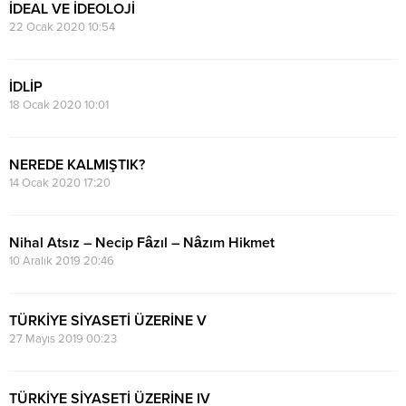
İDEAL VE İDEOLOJİ
22 Ocak 2020 10:54
İDLİP
18 Ocak 2020 10:01
NEREDE KALMIŞTIK?
14 Ocak 2020 17:20
Nihal Atsız – Necip Fâzıl – Nâzım Hikmet
10 Aralık 2019 20:46
TÜRKİYE SİYASETİ ÜZERİNE V
27 Mayıs 2019 00:23
TÜRKİYE SİYASETİ ÜZERİNE IV