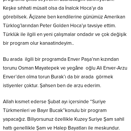
Keşke sıhhati müsait olsa da İnalcık Hoca’yı da
görebilsek. Âçizane ben kendilerine günümüz Amerikan
Türklog’larından Peter Golden Hoca’yı tavsiye ettim.
Türklük ile ilgili en yeni çalışmalar ondadır ve çok değişik
bir program olur kanaatindeyim..
Bu arada ilgili bir programda Enver Paşa’nın kızından
torunu Osman Mayatepek ve yegâne oğlu Ali Enver-Arzu
Enver’den olma torun Burak’ı da bir arada görmek
istiyenler çoktur. Şahsen ben de arzu ederim.
Allah kısmet ederse Şubat ayı içersinde “Suriye
Türkmenleri ve Bayır Bucak”konulu bir program
yapacağız. Biliyorsunuz özellikle Kuzey Suriye Şam sahil
hattı genellikle Şam ve Halep Bayatları ile meskundur.