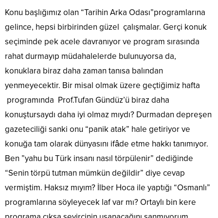
Konu başlığımız olan “Tarihin Arka Odası”programlarına
gelince, hepsi birbirinden güzel çalışmalar. Gerçi konuk
seçiminde pek acele davranıyor ve program sırasında
rahat durmayıp müdahalelerde bulunuyorsa da,
konuklara biraz daha zaman tanısa balından
yenmeyecektir. Bir misal olmak üzere geçtiğimiz hafta
programında Prof.Tufan Gündüz’ü biraz daha
konuştursaydı daha iyi olmaz mıydı? Durmadan depreşen
gazeteciliği sanki onu “panik atak” hale getiriyor ve
konuğa tam olarak dünyasını ifâde etme hakkı tanımıyor.
Ben ”yahu bu Türk insanı nasıl törpülenir” dediğinde
“Senin törpü tutman mümkün değildir” diye cevap
vermiştim. Haksız mıyım? İlber Hoca ile yaptığı “Osmanlı”
programlarına söyleyecek laf var mı? Ortaylı bin kere
programa çıksa seyircinin usanacağını sanmıyorum.