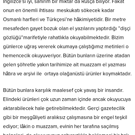
İngilizce’si iyi, sanırım bir miktar da Rusça biliyor. Fakat
onun en önemli ihtisası meskukatı sökecek kadar
Osmanlı harfleri ve Türkçesi’ne hâkimiyetidir. Bir metre
mesafeden gayet bozuk olan el yazılarını yaptırdığı ”dişçi
gözlüğü”marifetiyle rahatlıkla okuyabilmektedir. Bizim
günlerce uğraş vererek okumaya çalıştığımız metinleri o
hemencecik okuyuveriyor. Bütün bunların üzerine atadan
gelen şöhretle yakın tarihimize ait muazzam el yazması
hâtıra ve arşivi ile ortaya olağanüstü ürünler koymaktadır.
Bütün bunlara karşılık maalesef çok yavaş bir insandır.
Elindeki ürünleri çok uzun zaman içinde ancak okuyucuya
aktarabilecek hale getirebilmektedir. Gerçi gazetecilik
gibi bir meşgûliyeti aralıksız çalışmasına bir engel teşkil
ediyor; lâkin o muazzam, evinin her tarafına saçılmış