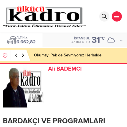
31
ALTIN
°C
İSTANBUL
6.662,82
AZ BULUTLU
Okumayı Pek de Sevmiyoruz Herhalde
Ali BADEMCİ
BARDAKÇI VE PROGRAMLARI