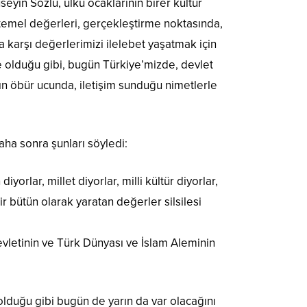
yin Sözlü, ülkü ocaklarının birer kültür
n, temel değerleri, gerçekleştirme noktasında,
 karşı değerlerimizi ilelebet yaşatmak için
 olduğu gibi, bugün Türkiye’mizde, devlet
ın öbür ucunda, iletişim sunduğu nimetlerle
aha sonra şunları söyledi:
rlar, millet diyorlar, milli kültür diyorlar,
r bütün olarak yaratan değerler silsilesi
evletinin ve Türk Dünyası ve İslam Aleminin
lduğu gibi bugün de yarın da var olacağını