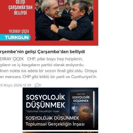
rşembe’nin gelişi Çarşamba’dan belliydi
LDIRAY ÇİÇEK CHP, yıllar boyu hep hiziplerin,
pların ve iç kavgaların partisi olarak anılıyordu.
inen nokta ise adeta bir sezon finali gibi oldu. Ortaya
an manzara, CHP gibi köklü bir parti ve Cumhuriyet’in
ruluş misyonunu omuzlarında taşıyan bir hareket
25 Mayıs 2026 12:29
0
ına gerçekten vahim bir durumdur. Dün
birini “kurtarıcı” diye pazarlayanlar, birbirinin
asından...
SOSYOLOJİK DÜŞÜNMEK
Toplumsal Gerçekliğin İnşası