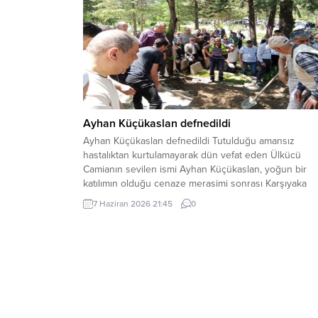
Ayhan Küçükaslan defnedildi
Ayhan Küçükaslan defnedildi Tutulduğu amansız
hastalıktan kurtulamayarak dün vefat eden Ülkücü
Camianın sevilen ismi Ayhan Küçükaslan, yoğun bir
katılımın olduğu cenaze merasimi sonrası Karşıyaka
Mezarlığına defnedildi. Küçükaslan’ın cenazesine katı
7 Haziran 2026 21:45
0
eş-dost akraba ve arkadaşlarından helallik alındı.
Ardından kendisinin vasiyeti gereği annesinin mezarı
üstüne defnedildi.. Merhum gönüldaşımıza Allah’tan
rahmet ve mağfiretler, yakınları...