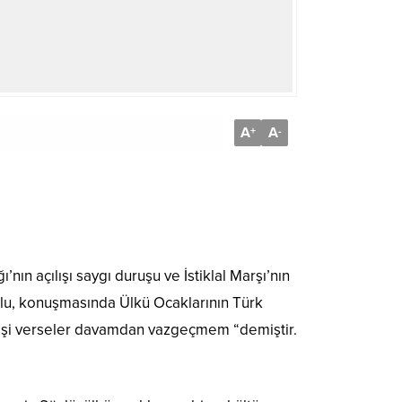
A
A
+
-
n açılışı saygı duruşu ve İstiklal Marşı’nın
ğlu, konuşmasında Ülkü Ocaklarının Türk
neşi verseler davamdan vazgeçmem “demiştir.