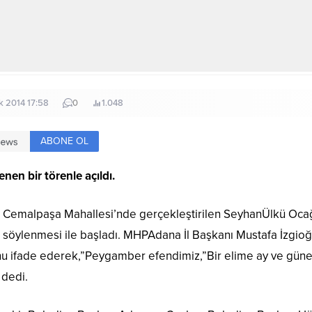
k 2014 17:58
0
1.048
ABONE OL
nen bir törenle açıldı.
Cemalpaşa Mahallesi’nde gerçekleştirilen SeyhanÜlkü Ocağı’nı
söylenmesi ile başladı. MHPAdana İl Başkanı Mustafa İzgio
unu ifade ederek,”Peygamber efendimiz,”Bir elime ay ve gü
 dedi.