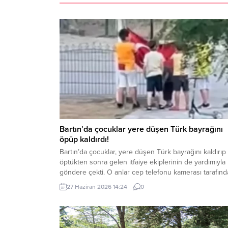
Bartın’da çocuklar yere düşen Türk bayrağını
öpüp kaldırdı!
Bartın’da çocuklar, yere düşen Türk bayrağını kaldırıp
öptükten sonra gelen itfaiye ekiplerinin de yardımıyla
göndere çekti. O anlar cep telefonu kamerası tarafın
kaydedildi. Yerden kaldırıp öptüler Kemerköprü
27 Haziran 2026 14:24
0
Mahallesi’nde dün akşam saatlerinde Cumhuriyet Park
içerisindeki direkte bulunan Türk bayrağı rüzgar
nedeniyle ipinin kopmasıyla yere düştü. Bu sırada par
oynayan çocuklar yere...