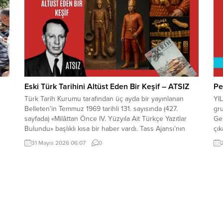
edilecek. Kıyamet...
Eski Türk Tarihini Altüst Eden Bir Keşif – ATSIZ
Pe
Türk Tarih Kurumu tarafından üç ayda bir yayınlanan
YI
Belleten’in Temmuz 1969 tarihli 131. sayısında (427.
gru
sayfada) «Milâttan Önce IV. Yüzyıla Ait Türkçe Yazıtlar
Gel
Bulundu» başlıklı kısa bir haber vardı. Tass Ajansı’nın
çık
lan
Alma Ata kaynaklı bir haberinde, bu yazıtlarda yapılan
ku
31 Mayıs 2026 06:07
0
incelemelere göre, bunların Milât’tan Önce IV. Yüzyılda
ad
nın
meydana getirildiği ve merkezi...
bir
ark