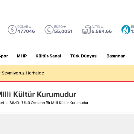
DOLAR
EURO
ALTIN
B
47,7046
55,0051
6.584,66
1
Spor
MHP
Kültür-Sanat
Türk Dünyası
Basından
 Sevmiyoruz Herhalde
Milli Kültür Kurumudur
ket
Sözlü: “Ülkü Ocakları Bir Milli Kültür Kurumudur