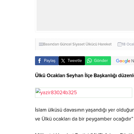
Basından
Güncel
Siyaset
Ülkücü Hareket
18 Oca
Paylaş
Tweetle
Gönder
Ülkü Ocakları Seyhan İlçe Başkanlığı düzenle
İslam ülküsü davasının yaşandığı yer olduğ
ve Ülkü ocakları da bir peygamber ocağıdır”