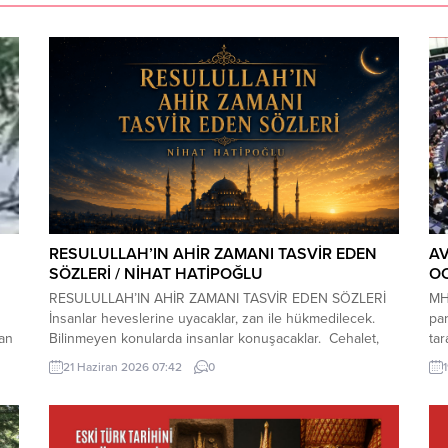
RESULULLAH’IN AHİR ZAMANI TASVİR EDEN
A
SÖZLERİ / NİHAT HATİPOĞLU
OC
RESULULLAH’IN AHİR ZAMANI TASVİR EDEN SÖZLERİ
MHP
İnsanlar heveslerine uyacaklar, zan ile hükmedilecek.
pa
dan
Bilinmeyen konularda insanlar konuşacaklar. Cehalet,
tar
dini bilmemek çoğalacak. Çocuk istenmeyecek. Dostluk
Tür
21 Haziran 2026 07:42
0
ı
azalacak. Dost dosta güvenmeyecek. İnsanlar bir araya
ziy
toplandıklarında, içlerinde Allah’tan korkan bulunmadığı
der
kta
zaman kıyamet yakındır. Kıyamet kopmadan önce
ala
yıldızların etkili olduğuna inanılacak, kader inkâr
içe