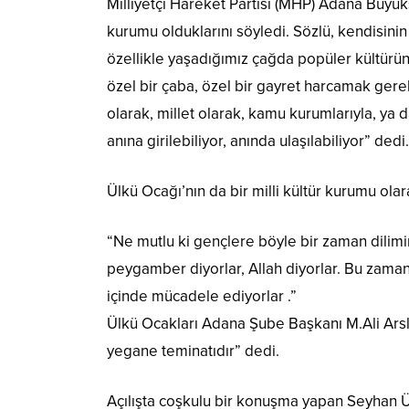
Milliyetçi Hareket Partisi (MHP) Adana Büyü
kurumu olduklarını söyledi. Sözlü, kendisinin
özellikle yaşadığımız çağda popüler kültürün
özel bir çaba, özel bir gayret harcamak ger
olarak, millet olarak, kamu kurumlarıyla, ya
anına girilebiliyor, anında ulaşılabiliyor” dedi.
Ülkü Ocağı’nın da bir milli kültür kurumu ol
“Ne mutlu ki gençlere böyle bir zaman dilimind
peygamber diyorlar, Allah diyorlar. Bu zamanı
içinde mücadele ediyorlar .”
Ülkü Ocakları Adana Şube Başkanı M.Ali Arsla
yegane teminatıdır” dedi.
Açılışta coşkulu bir konuşma yapan Seyhan Ü