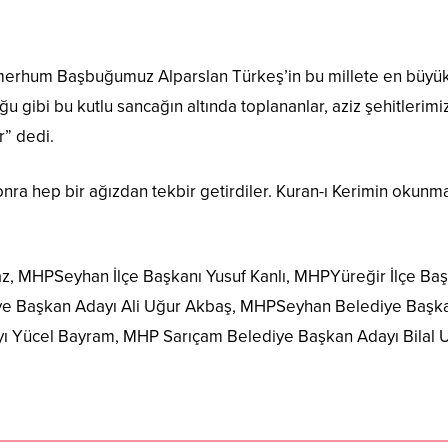
 merhum Başbuğumuz Alparslan Türkeş’in bu millete en büyük m
u gibi bu kutlu sancağın altında toplananlar, aziz şehitlerimi
r” dedi.
ra hep bir ağızdan tekbir getirdiler. Kuran-ı Kerimin okunm
maz, MHPSeyhan İlçe Başkanı Yusuf Kanlı, MHPYüreğir İlçe B
ye Başkan Adayı Ali Uğur Akbaş, MHPSeyhan Belediye Başka
Yücel Bayram, MHP Sarıçam Belediye Başkan Adayı Bilal Ulud