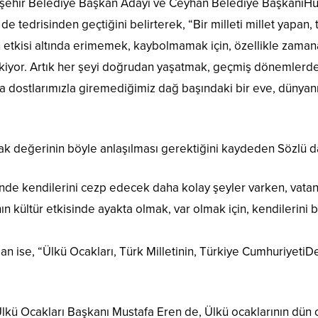
kşehir Belediye Başkan Adayı ve Ceyhan Belediye BaşkanıHüse
 de tedrisinden geçtiğini belirterek, “Bir milleti millet yapa
 etkisi altında erimemek, kaybolmamak için, özellikle zamana
ekiyor. Artık her şeyi doğrudan yaşatmak, geçmiş dönemlerde
 da dostlarımızla giremediğimiz dağ başındaki bir eve, dünyan
arak değerinin böyle anlaşılması gerektiğini kaydeden Sözlü d
e kendilerini cezp edecek daha kolay şeyler varken, vatan diyo
n kültür etkisinde ayakta olmak, var olmak için, kendilerini bi
n ise, “Ülkü Ocakları, Türk Milletinin, Türkiye CumhuriyetiD
lkü Ocakları Başkanı Mustafa Eren de, Ülkü ocaklarının dün o