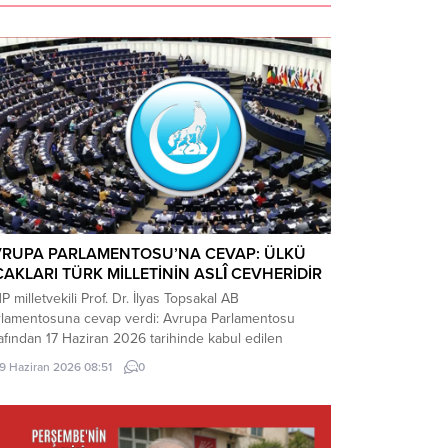
VRUPA PARLAMENTOSU’NA CEVAP: ÜLKÜ
AKLARI TÜRK MİLLETİNİN ASLÎ CEVHERİDİR
 milletvekili Prof. Dr. İlyas Topsakal AB
rlamentosuna cevap verdi: Avrupa Parlamentosu
afından 17 Haziran 2026 tarihinde kabul edilen
kiye Raporu, teknik bir ilerleme belgesi olmaktan
19 Haziran 2026 08:51
0
ade, Türkiye-AB ilişkilerinin gerilimli fay hatlarını
inleştiren ve Ankara’nın stratejik özerkliğini hedef
n bir siyasi pozisyon belgesi niteliğindedir. Raporun
riği, Türkiye’nin iç siyasi dengelerine...