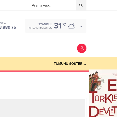
31
IST
°C
İSTANBUL
3.889,75
PARÇALI BULUTLU
TÜMÜNÜ GÖSTER →