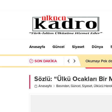
Anasayfa
Güncel
Siyaset
Dünya
SON DAKİKA
Okumayı Pek de
Sözlü: “Ülkü Ocakları Bir 
Anasayfa
Basından
,
Güncel
,
Siyaset
,
Ülkücü Hare