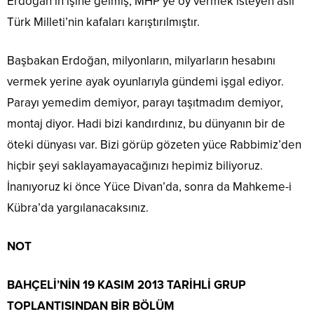
Erdoğan’ın işine gelmiş, MHP’ye oy vermek isteyen asil
Türk Milleti’nin kafaları karıştırılmıştır.
Başbakan Erdoğan, milyonların, milyarların hesabını
vermek yerine ayak oyunlarıyla gündemi işgal ediyor.
Parayı yemedim demiyor, parayı taşıtmadım demiyor,
montaj diyor. Hadi bizi kandırdınız, bu dünyanın bir de
öteki dünyası var. Bizi görüp gözeten yüce Rabbimiz’den
hiçbir şeyi saklayamayacağınızı hepimiz biliyoruz.
İnanıyoruz ki önce Yüce Divan’da, sonra da Mahkeme-i
Kübra’da yargılanacaksınız.
NOT
BAHÇELİ’NİN 19 KASIM 2013 TARİHLİ GRUP
TOPLANTISINDAN BİR BÖLÜM