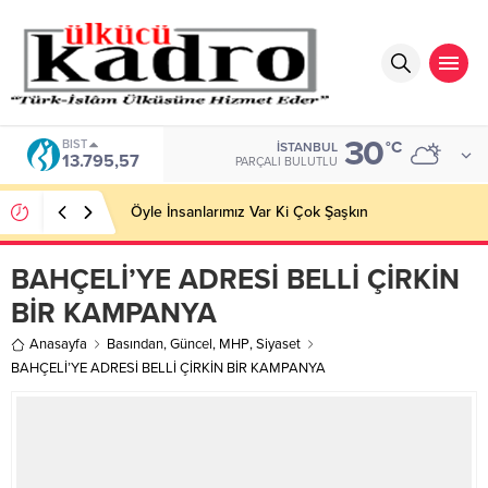
30
BIST
°C
İSTANBUL
13.795,57
PARÇALI BULUTLU
Öyle İnsanlarımız Var Ki Çok Şaşkın
BAHÇELİ’YE ADRESİ BELLİ ÇİRKİN
BİR KAMPANYA
Anasayfa
Basından
,
Güncel
,
MHP
,
Siyaset
BAHÇELİ’YE ADRESİ BELLİ ÇİRKİN BİR KAMPANYA