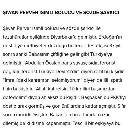
ŞİWAN PERVER İSİMLİ BÖLÜCÜ VE SÖZDE ŞARKICI
Şiwan Perver isimli bölücü ve sözde şarkıcı ile
tezahüratlar eşliğinde Diyarbakır’a gelmiştir. Erdoğan’ın
dost diye methiyeler düzdüğü bu terör destekçisi 37 yıl
sonra sanki Babasının çiftliğine gelir gibi Türkiye’ye
gelmiştir. “Abdullah Öcalan barış savaşçısıdır, terörist
değildir, terörist Türkiye Devleti’dir” diyen rezil bu kişidir.
“İmralı’daki kahramanı selamlıyorum” diyen delilli ispatlı
hain bu kişidir. “Allah kahretsin Türk dilini başımızdan
defedelim” diyen ahlaksız bu kişidir. Başbakan bu PKK’lıyı
dost olarak görmüş ve gönlünü ardına kadar açmıştır. Sıfır
sorun mucidi Dışişleri Bakanı da bu adamdan özür
dilemiş belki dizine kapanmıştır. Tescilli bir eşkıyaya bu