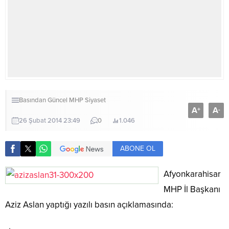
Basından
Güncel
MHP
Siyaset
A
A
+
-
26 Şubat 2014 23:49
0
1.046
ABONE OL
Afyonkarahisar
MHP İl Başkanı
Aziz Aslan yaptığı yazılı basın açıklamasında: