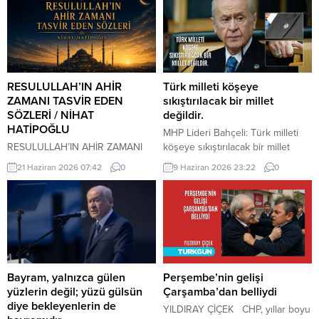
RESULULLAH’IN AHİR
Türk milleti köşeye
ZAMANI TASVİR EDEN
sıkıştırılacak bir millet
SÖZLERİ / NİHAT
değildir.
HATİPOĞLU
MHP Lideri Bahçeli: Türk milleti
RESULULLAH’IN AHİR ZAMANI
köşeye sıkıştırılacak bir millet
TASVİR EDEN SÖZLERİ İnsanlar
değildir. Türk milleti, karşısına
21 Haziran 2026 07:42
0
9 Haziran 2026 23:22
0
heveslerine uyacaklar, zan ile
yedi düvel de dizilse tarih
hükmedilecek. Bilinmeyen
sahnesinden silinecek bir millet
konularda insanlar konuşacaklar.
değildir. Türkiye, ham hayaller
Cehalet, dini bilmemek
kurulup çizilen haritaların
çoğalacak. Çocuk istenmeyecek.
kenarına sıkıştırılacak, eline bir
Dostluk azalacak. Dost dosta
avuç toprak verilip denizlerinden
güvenmeyecek. İnsanlar bir
koparılacak bir ülke değildir.
araya toplandıklarında, içlerinde
Devlet Bahçeli MHP TBMM Grup
Bayram, yalnızca gülen
Perşembe’nin gelişi
Allah’tan korkan bulunmadığı
Toplantısı’nda Türkiye’nin
yüzlerin değil; yüzü gülsün
Çarşamba’dan belliydi
zaman kıyamet yakındır. Kıyamet
gündemine ve...
diye bekleyenlerin de
YILDIRAY ÇİÇEK CHP, yıllar boyu
kopmadan önce yıldızların etkili