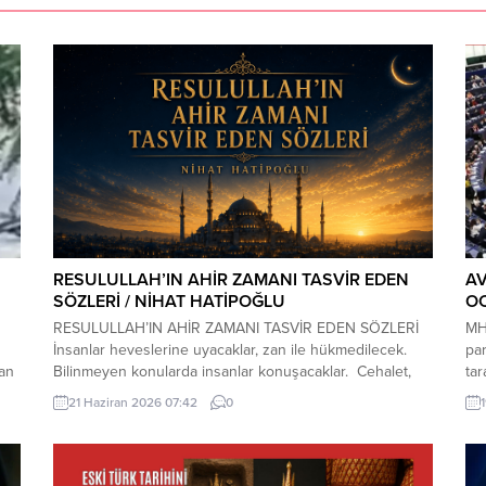
RESULULLAH’IN AHİR ZAMANI TASVİR EDEN
A
SÖZLERİ / NİHAT HATİPOĞLU
OC
RESULULLAH’IN AHİR ZAMANI TASVİR EDEN SÖZLERİ
MHP
İnsanlar heveslerine uyacaklar, zan ile hükmedilecek.
pa
dan
Bilinmeyen konularda insanlar konuşacaklar. Cehalet,
tar
dini bilmemek çoğalacak. Çocuk istenmeyecek. Dostluk
Tür
21 Haziran 2026 07:42
0
ı
azalacak. Dost dosta güvenmeyecek. İnsanlar bir araya
ziy
toplandıklarında, içlerinde Allah’tan korkan bulunmadığı
der
kta
zaman kıyamet yakındır. Kıyamet kopmadan önce
ala
yıldızların etkili olduğuna inanılacak, kader inkâr
içe