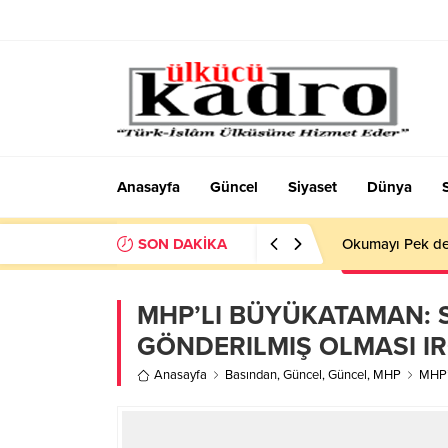
Anasayfa
Güncel
Siyaset
Dünya
SON DAKİKA
Okumayı Pek de
MHP’LI BÜYÜKATAMAN: S
GÖNDERILMIŞ OLMASI I
Anasayfa
Basından
,
Güncel
,
Güncel
,
MHP
MHP’