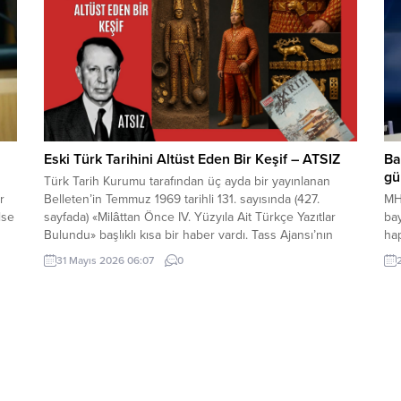
edilecek. Kıyamet...
Eski Türk Tarihini Altüst Eden Bir Keşif – ATSIZ
Ba
gü
Türk Tarih Kurumu tarafından üç ayda bir yayınlanan
r
Belleten’in Temmuz 1969 tarihli 131. sayısında (427.
MH
lse
sayfada) «Milâttan Önce IV. Yüzyıla Ait Türkçe Yazıtlar
ba
Bulundu» başlıklı kısa bir haber vardı. Tass Ajansı’nın
ha
Alma Ata kaynaklı bir haberinde, bu yazıtlarda yapılan
ele
31 Mayıs 2026 06:07
0
n
incelemelere göre, bunların Milât’tan Önce IV. Yüzyılda
ala
MM
meydana getirildiği ve merkezi...
dö
değ
Bay