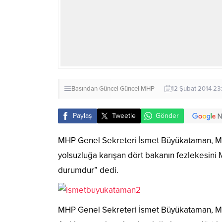
Basından
Güncel
Güncel
MHP
12 Şubat 2014 23
Paylaş
Tweetle
Gönder
MHP Genel Sekreteri İsmet Büyükataman, MHP
yolsuzluğa karışan dört bakanın fezlekesini 
durumdur” dedi.
MHP Genel Sekreteri İsmet Büyükataman, MHP 