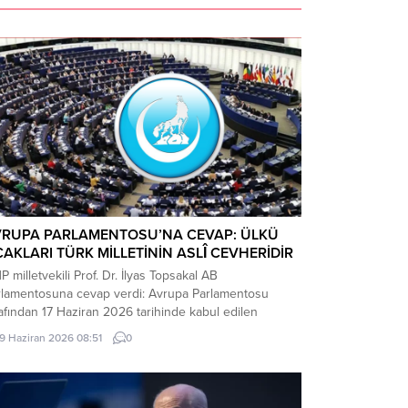
VRUPA PARLAMENTOSU’NA CEVAP: ÜLKÜ
AKLARI TÜRK MİLLETİNİN ASLÎ CEVHERİDİR
 milletvekili Prof. Dr. İlyas Topsakal AB
rlamentosuna cevap verdi: Avrupa Parlamentosu
afından 17 Haziran 2026 tarihinde kabul edilen
kiye Raporu, teknik bir ilerleme belgesi olmaktan
19 Haziran 2026 08:51
0
ade, Türkiye-AB ilişkilerinin gerilimli fay hatlarını
inleştiren ve Ankara’nın stratejik özerkliğini hedef
n bir siyasi pozisyon belgesi niteliğindedir. Raporun
riği, Türkiye’nin iç siyasi dengelerine...