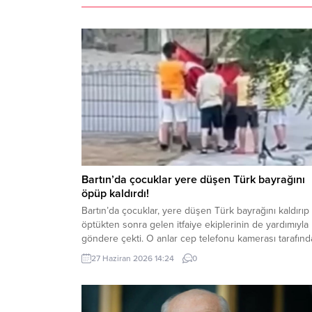
Bartın’da çocuklar yere düşen Türk bayrağını
öpüp kaldırdı!
Bartın’da çocuklar, yere düşen Türk bayrağını kaldırıp
öptükten sonra gelen itfaiye ekiplerinin de yardımıyla
göndere çekti. O anlar cep telefonu kamerası tarafın
kaydedildi. Yerden kaldırıp öptüler Kemerköprü
27 Haziran 2026 14:24
0
Mahallesi’nde dün akşam saatlerinde Cumhuriyet Park
içerisindeki direkte bulunan Türk bayrağı rüzgar
nedeniyle ipinin kopmasıyla yere düştü. Bu sırada par
oynayan çocuklar yere...