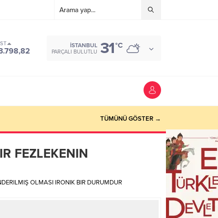
31
IST
°C
İSTANBUL
3.798,82
PARÇALI BULUTLU
TÜMÜNÜ GÖSTER →
IR FEZLEKENIN
ÖNDERILMIŞ OLMASI IRONIK BIR DURUMDUR