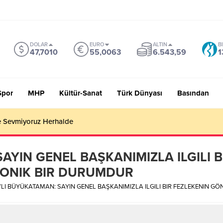
DOLAR
EURO
ALTIN
B
47,7010
55,0063
6.543,59
1
Spor
MHP
Kültür-Sanat
Türk Dünyası
Basından
 Sevmiyoruz Herhalde
AYIN GENEL BAŞKANIMIZLA ILGILI B
RONIK BIR DURUMDUR
LI BÜYÜKATAMAN: SAYIN GENEL BAŞKANIMIZLA ILGILI BIR FEZLEKENIN G