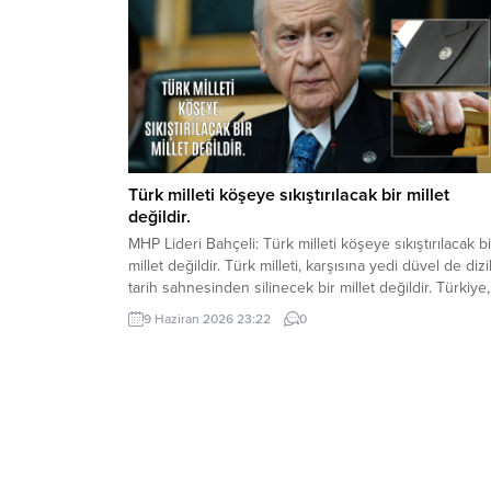
Türk milleti köşeye sıkıştırılacak bir millet
değildir.
MHP Lideri Bahçeli: Türk milleti köşeye sıkıştırılacak bi
millet değildir. Türk milleti, karşısına yedi düvel de dizi
tarih sahnesinden silinecek bir millet değildir. Türkiye,
ham hayaller kurulup çizilen haritaların kenarına
9 Haziran 2026 23:22
0
sıkıştırılacak, eline bir avuç toprak verilip denizlerinde
koparılacak bir ülke değildir. Devlet Bahçeli MHP TB
Grup Toplantısı’nda Türkiye’nin gündemine ve...