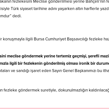
bakanın fezlekesini Meclise gönderilmesi yerine Bahçeli’nin 
iyle Türk siyaset tarihine adını yaşarken altın harflerle yazdı
umdur” dedi.
r konuşmayla ilgili Bursa Cumhuriyet Başsavcılığı fezleke ha
ini meclise göndermek yerine tertemiz geçmişi, şerefli mazis
ızla ilgili bir fezlekenin gönderilmiş olması ironik bir duru
taları ve sandığı işaret eden Sayın Genel Başkanımızı bu itham
ün fezleke göndermek suretiyle, dokunulmazlığın kaldırılacağı 