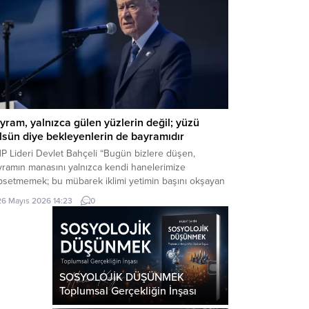
yram, yalnızca gülen yüzlerin değil; yüzü
lsün diye bekleyenlerin de bayramıdır
P Lideri Devlet Bahçeli “Bugün bizlere düşen,
yramın manasını yalnızca kendi hanelerimize
psetmemek; bu mübarek iklimi yetimin başını okşayan
, yoksulun sofrasına uzanan lokmaya, yaşlının duasını
26 Mayıs 2026 14:23
0
n güler yüze, yalnızın kapısını çalan muhabbete
nüştürmektir. Çünkü bayram, yalnızca gülen yüzlerin
il; yüzü gülsün diye bekleyenlerin de bayramıdır.
ram, yalnızca varlık içinde...
SOSYOLOJİK DÜŞÜNMEK
Toplumsal Gerçekliğin İnşası