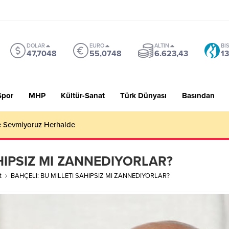
DOLAR
EURO
ALTIN
BI
47,7048
55,0748
6.623,43
13
Spor
MHP
Kültür-Sanat
Türk Dünyası
Basından
 Sevmiyoruz Herhalde
HIPSIZ MI ZANNEDIYORLAR?
t
BAHÇELI: BU MILLETI SAHIPSIZ MI ZANNEDIYORLAR?