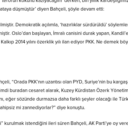
terörün kökünü kazıyacağım’ derken, bin yıllık kardeşliğimizi
taya düşmüştür’ diyen Bahçeli, şöyle devam etti:
lmiştir. Demokratik açılımla, ‘hazırlıklar sürdürüldü’ söylemler
miştir. Oslo’dan başlayan, İmralı canisini durak yapan, Kandil
lkıp 2014 yılını özerklik yılı ilan ediyor PKK. Ne demek böyle 
çeli, “Orada PKK’nın uzantısı olan PYD, Suriye’nin bu karga
Şimdi buradan cesaret alarak, Kuzey Kürdistan Özerk Yönetim
ı, eğer sözünde durmazsa daha farklı şeyler olacağı ile Türk
 sahipsiz mi zannediyorlar?” diye konuştu.
 kurulmak istendiğini ileri süren Bahçeli, AK Parti’ye oy ver