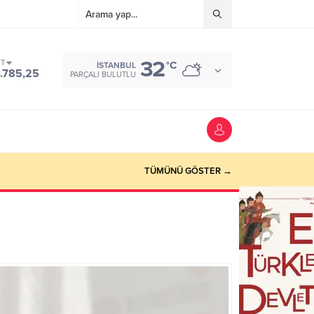
32
ST
°C
İSTANBUL
.785,25
PARÇALI BULUTLU
TÜMÜNÜ GÖSTER →