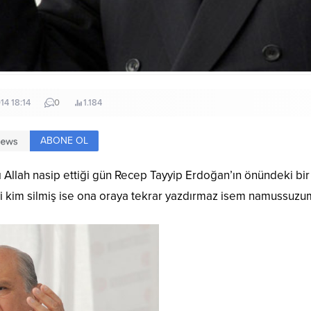
14 18:14
0
1.184
ABONE OL
 Allah nasip ettiği gün Recep Tayyip Erdoğan’ın önündeki bi
yi kim silmiş ise ona oraya tekrar yazdırmaz isem namussuzu