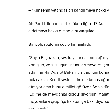
– “Kimsenin vatandaşları kandırmaya hakkı 
AK Parti iktidarının artık tükendiğini, 17 Ara
aldatmaya hakkı olmadığını vurguladı.
Bahçeli, sözlerini şöyle tamamladı:
”Sayın Başbakan, ses kayıtlarına ‘montaj’ diy
konuşup, yolsuzluğun üstünü örtmeye çalışma
adamlarıyla, Adalet Bakanı’yla yaptığın konu
bulacaksın. Kendi sesinle kiminle konuştuğun
etmiyor ama bunu o millet görüyor. Senin tüm
‘Edirne’de meydanlar doldu’ diyorsun. Malatya
meydanlara çıkıp, ‘şu kalabalığa bak’ diyor
sorulacak.”