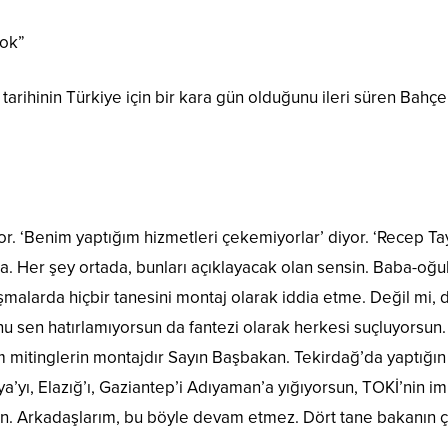
yok”
lık tarihinin Türkiye için bir kara gün olduğunu ileri süren Bah
or. ‘Benim yaptığım hizmetleri çekemiyorlar’ diyor. ‘Recep Tayy
. Her şey ortada, bunları açıklayacak olan sensin. Baba-oğul
şmalarda hiçbir tanesini montaj olarak iddia etme. Değil mi,
u sen hatırlamıyorsun da fantezi olarak herkesi suçluyorsun. 
 mitinglerin montajdır Sayın Başbakan. Tekirdağ’da yaptığın 
’yı, Elazığ’ı, Gaziantep’i Adıyaman’a yığıyorsun, TOKİ’nin im
sun. Arkadaşlarım, bu böyle devam etmez. Dört tane bakanın 