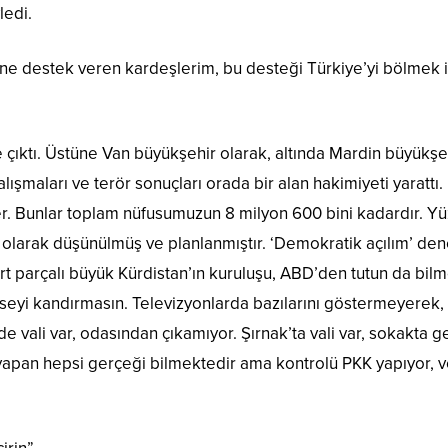
ledi.
’ne destek veren kardeşlerim, bu desteği Türkiye’yi bölmek iç
yle çıktı. Üstüne Van büyükşehir olarak, altında Mardin büyükş
ışmaları ve terör sonuçları orada bir alan hakimiyeti yarattı. H
er. Bunlar toplam nüfusumuzun 8 milyon 600 bini kadardır. Yü
 olarak düşünülmüş ve planlanmıştır. ‘Demokratik açılım’ de
ört parçalı büyük Kürdistan’ın kuruluşu, ABD’den tutun da b
seyi kandırmasın. Televizyonlarda bazılarını göstermeyerek, 
e vali var, odasından çıkamıyor. Şırnak’ta vali var, sokakta 
 yapan hepsi gerçeği bilmektedir ama kontrolü PKK yapıyor, v