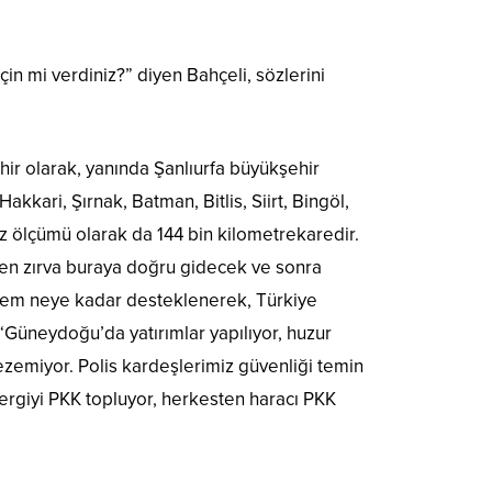
in mi verdiniz?” diyen Bahçeli, sözlerini
ehir olarak, yanında Şanlıurfa büyükşehir
akkari, Şırnak, Batman, Bitlis, Siirt, Bingöl,
z ölçümü olarak da 144 bin kilometrekaredir.
nen zırva buraya doğru gidecek ve sonra
ilmem neye kadar desteklenerek, Türkiye
‘Güneydoğu’da yatırımlar yapılıyor, huzur
gezemiyor. Polis kardeşlerimiz güvenliği temin
ergiyi PKK topluyor, herkesten haracı PKK