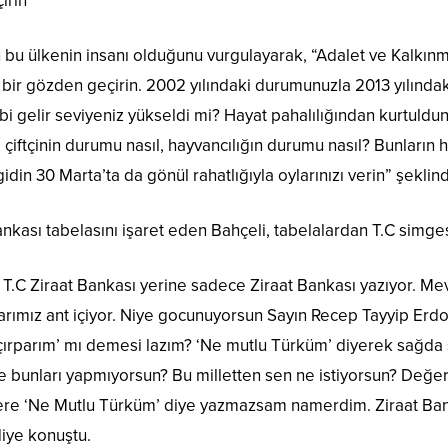
irin”
n bu ülkenin insanı olduğunu vurgulayarak, “Adalet ve Kalkınm
zi bir gözden geçirin. 2002 yılındaki durumunuzla 2013 yılı
 gelir seviyeniz yükseldi mi? Hayat pahalılığından kurtuldunu
 çiftçinin durumu nasıl, hayvancılığın durumu nasıl? Bunların
idin 30 Marta’ta da gönül rahatlığıyla oylarınızı verin” şeklin
nkası tabelasını işaret eden Bahçeli, tabelalardan T.C simgesi
. T.C Ziraat Bankası yerine sadece Ziraat Bankası yazıyor. Me
larımız ant içiyor. Niye gocunuyorsun Sayın Recep Tayyip Er
m, çırparım’ mı demesi lazım? ‘Ne mutlu Türküm’ diyerek sağd
e bunları yapmıyorsun? Bu milletten sen ne istiyorsun? Değerl
re ‘Ne Mutlu Türküm’ diye yazmazsam namerdim. Ziraat Banka
iye konuştu.