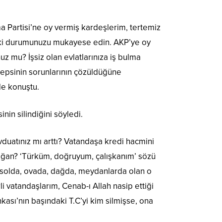
a Partisi’ne oy vermiş kardeşlerim, tertemiz
ndaki durumunuzu mukayese edin. AKP’ye oy
z mu? İşsiz olan evlatlarınıza iş bulma
 hepsinin sorunlarının çözüldüğüne
de konuştu.
nin silindiğini söyledi.
vduatınız mı arttı? Vatandaşa kredi hacmini
doğan? ‘Türküm, doğruyum, çalışkanım’ sözü
a solda, ovada, dağda, meydanlarda olan o
i vatandaşlarım, Cenab-ı Allah nasip ettiği
sı’nın başındaki T.C’yi kim silmişse, ona