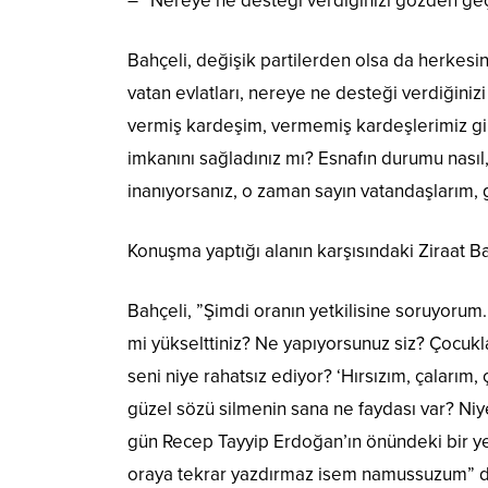
– “Nereye ne desteği verdiğinizi gözden geç
Bahçeli, değişik partilerden olsa da herkesi
vatan evlatları, nereye ne desteği verdiğini
vermiş kardeşim, vermemiş kardeşlerimiz gibi
imkanını sağladınız mı? Esnafın durumu nasıl,
inanıyorsanız, o zaman sayın vatandaşlarım, g
Konuşma yaptığı alanın karşısındaki Ziraat Ba
Bahçeli, ”Şimdi oranın yetkilisine soruyorum
mi yükselttiniz? Ne yapıyorsunuz siz? Çocuk
seni niye rahatsız ediyor? ‘Hırsızım, çaları
güzel sözü silmenin sana ne faydası var? Niy
gün Recep Tayyip Erdoğan’ın önündeki bir ye
oraya tekrar yazdırmaz isem namussuzum” d