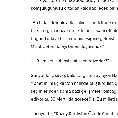
”Türkiye, ‘terörle mücadele edeyim’ derken, ‘
komşuluğumuzu ortadan kaldırabilecek bir ha
“Bu hata, ‘demokratik açılım’ olarak ifade edi
bir süre gizli müzakerelerle bu devam ettiril
bugün Türkiye bölünmenin eşiğine gelmiştir. Ka
O sebepten dolayı bir an düşününüz.”
– “Bu milleti sahipsiz mi zannediyorlar?”
Suriye’de iç savaş bulunduğunu söyleyen Bah
Yönetimi’ni üç kanton halinde oluşturdular. 
seçimlerinden sonra bazı gelişmeler olacağın
ediyorlar. 30 Mart’ı da göreceğiz. Bu milleti
Türkiye’de, “Kuzey Kürdistan Özerk Yönetimi”