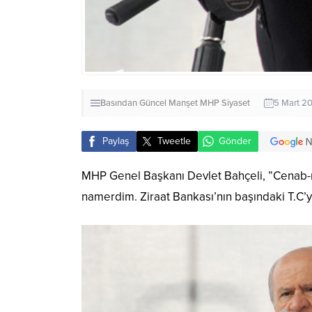
Basından
Güncel
Manşet
MHP
Siyaset
5 Mart 20
Paylaş
Tweetle
Gönder
MHP Genel Başkanı Devlet Bahçeli, ”Cenab-ı
namerdim. Ziraat Bankası’nın başındaki T.C’