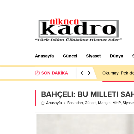
Anasayfa
Güncel
Siyaset
Dünya
SON DAKİKA
Okumayı Pek de
BAHÇELI: BU MILLETI SA
Anasayfa
Basından
,
Güncel
,
Manşet
,
MHP
,
Siyase