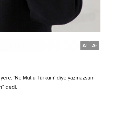
A
A
+
-
r yere, ‘Ne Mutlu Türküm’ diye yazmazsam
m” dedi.