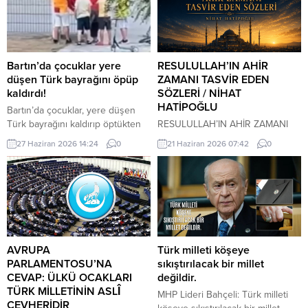
Bartın’da çocuklar yere
RESULULLAH’IN AHİR
düşen Türk bayrağını öpüp
ZAMANI TASVİR EDEN
kaldırdı!
SÖZLERİ / NİHAT
HATİPOĞLU
Bartın’da çocuklar, yere düşen
Türk bayrağını kaldırıp öptükten
RESULULLAH’IN AHİR ZAMANI
sonra gelen itfaiye ekiplerinin de
TASVİR EDEN SÖZLERİ İnsanlar
27 Haziran 2026 14:24
0
21 Haziran 2026 07:42
0
yardımıyla göndere çekti. O anlar
heveslerine uyacaklar, zan ile
cep telefonu kamerası tarafından
hükmedilecek. Bilinmeyen
kaydedildi. Yerden kaldırıp öptüler
konularda insanlar konuşacaklar.
Kemerköprü Mahallesi’nde dün
Cehalet, dini bilmemek
akşam saatlerinde Cumhuriyet
çoğalacak. Çocuk istenmeyecek.
Parkı içerisindeki direkte bulunan
Dostluk azalacak. Dost dosta
Türk bayrağı rüzgar nedeniyle
güvenmeyecek. İnsanlar bir
ipinin kopmasıyla yere düştü. Bu
araya toplandıklarında, içlerinde
AVRUPA
Türk milleti köşeye
sırada parkta oynayan çocuklar
Allah’tan korkan bulunmadığı
PARLAMENTOSU’NA
sıkıştırılacak bir millet
yere...
zaman kıyamet yakındır. Kıyamet
CEVAP: ÜLKÜ OCAKLARI
değildir.
kopmadan önce yıldızların etkili
TÜRK MİLLETİNİN ASLÎ
MHP Lideri Bahçeli: Türk milleti
olduğuna inanılacak, kader inkâr
CEVHERİDİR