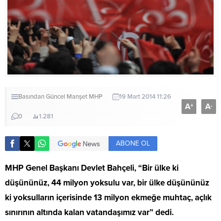
Basından
Güncel
Manşet
MHP
19 Mart 2014 11:26
A
A
+
-
0
1.281
ABONE OL
MHP Genel Başkanı Devlet Bahçeli, “Bir ülke ki
düşününüz, 44 milyon yoksulu var, bir ülke düşününüz
ki yoksulların içerisinde 13 milyon ekmeğe muhtaç, açlık
sınırının altında kalan vatandaşımız var” dedi.