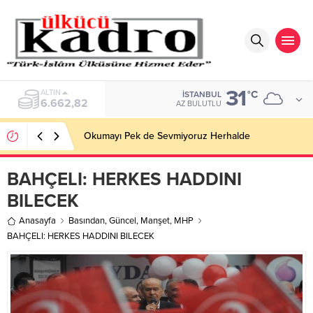
31
BIST
°C
İSTANBUL
13.779,39
AZ BULUTLU
Okumayı Pek de Sevmiyoruz Herhalde
BAHÇELI: HERKES HADDINI
BILECEK
Anasayfa
Basından
,
Güncel
,
Manşet
,
MHP
BAHÇELI: HERKES HADDINI BILECEK