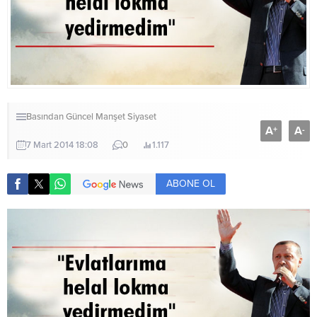
Basından
Güncel
Manşet
Siyaset
A
A
+
-
7 Mart 2014 18:08
0
1.117
ABONE OL