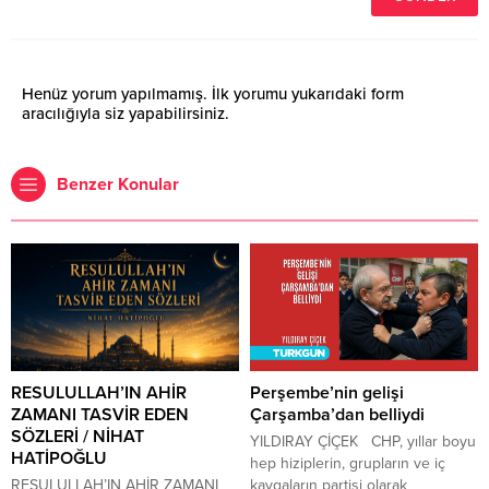
Henüz yorum yapılmamış. İlk yorumu yukarıdaki form
aracılığıyla siz yapabilirsiniz.
Benzer Konular
RESULULLAH’IN AHİR
Perşembe’nin gelişi
ZAMANI TASVİR EDEN
Çarşamba’dan belliydi
SÖZLERİ / NİHAT
YILDIRAY ÇİÇEK CHP, yıllar boyu
HATİPOĞLU
hep hiziplerin, grupların ve iç
RESULULLAH’IN AHİR ZAMANI
kavgaların partisi olarak