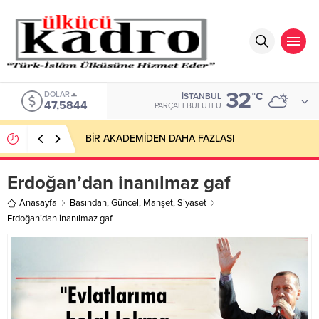
32
DOLAR
°C
İSTANBUL
47,5844
PARÇALI BULUTLU
BİR AKADEMİDEN DAHA FAZLASI
Erdoğan’dan inanılmaz gaf
Anasayfa
Basından
,
Güncel
,
Manşet
,
Siyaset
Erdoğan’dan inanılmaz gaf