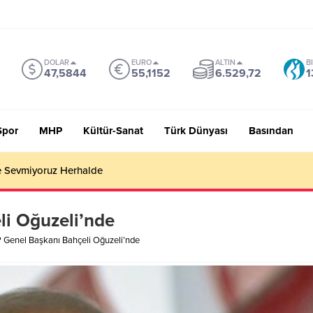
DOLAR
EURO
ALTIN
B
47,5844
55,1152
6.529,72
1
Spor
MHP
Kültür-Sanat
Türk Dünyası
Basından
 Sevmiyoruz Herhalde
i Oğuzeli’nde
Genel Başkanı Bahçeli Oğuzeli’nde