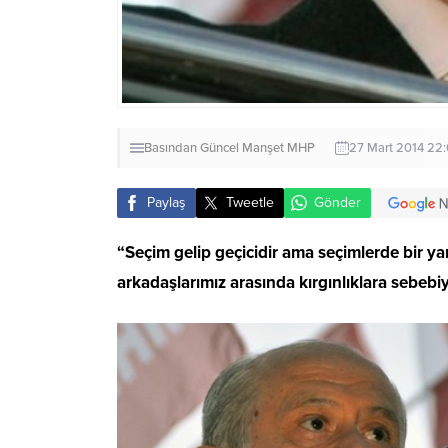
Basından
Güncel
Manşet
MHP
27 Mart 2014 22
Paylaş
Tweetle
Gönder
“Seçim gelip geçicidir ama seçimlerde bir ya
arkadaşlarımız arasında kırgınlıklara sebebiy