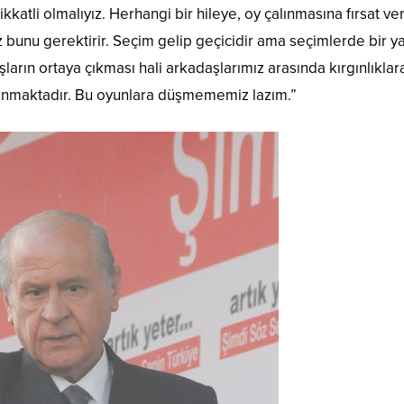
katli olmalıyız. Herhangi bir hileye, oy çalınmasına fırsat
z bunu gerektirir. Seçim gelip geçicidir ama seçimlerde bir yanl
rın ortaya çıkması hali arkadaşlarımız arasında kırgınlıklara
lunmaktadır. Bu oyunlara düşmememiz lazım.”