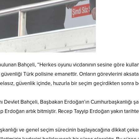
bulunan Bahçeli, “Herkes oyunu vicdanının sesine göre kulla
 güvenliği Türk polisine emanettir. Onların görevlerini aksat
elasız, güvenlik içinde, huzurla bir seçim geçirdikten sonra b
anı Devlet Bahçeli, Başbakan Erdoğan’ın Cumhurbaşkanlığı şa
ip Erdoğan artık bitmiştir. Recep Tayyip Erdoğan yakın tariht
kanlığı ve genel seçim sürecinin başlayacağına dikkat çeken B