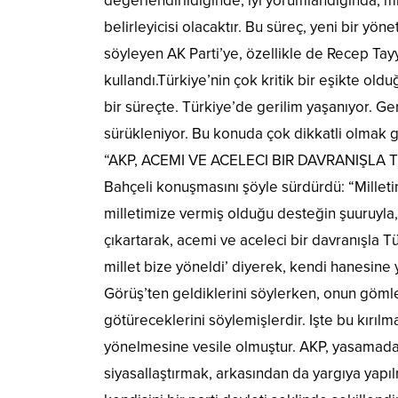
değerlendirildiğinde, iyi yorumlandığında, mi
belirleyicisi olacaktır. Bu süreç, yeni bir yö
söyleyen AK Parti’ye, özellikle de Recep Tayyip
kullandı.Türkiye’nin çok kritik bir eşikte old
bir süreçte. Türkiye’de gerilim yaşanıyor. Ger
sürükleniyor. Bu konuda çok dikkatli olmak g
“AKP, ACEMI VE ACELECI BIR DAVRANIŞLA 
Bahçeli konuşmasını şöyle sürdürdü: “Milletin 
milletimize vermiş olduğu desteğin şuuruyla,
çıkartarak, acemi ve aceleci bir davranışla T
millet bize yöneldi’ diyerek, kendi hanesine 
Görüş’ten geldiklerini söylerken, onun göml
götüreceklerini söylemişlerdir. Işte bu kırıl
yönelmesine vesile olmuştur. AKP, yasamada 
siyasallaştırmak, arkasından da yargıya yapıl