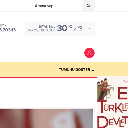
30
IST
°C
İSTANBUL
3.703,13
PARÇALI BULUTLU
TÜMÜNÜ GÖSTER →