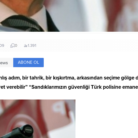
:09
0
1.391
ABONE OL
nlış adım, bir tahrik, bir kışkırtma, arkasından seçime gölge
et verebilir” “Sandıklarımızın güvenliği Türk polisine emanet