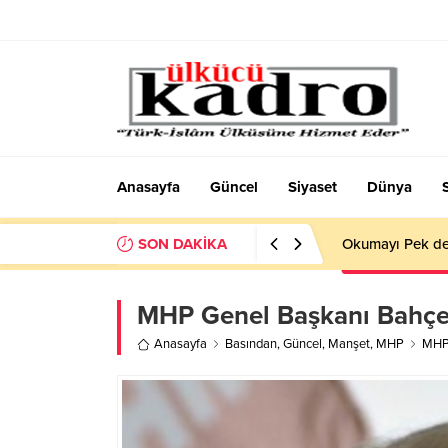
Anasayfa
Güncel
Siyaset
Dünya
SON DAKİKA
Okumayı Pek de
MHP Genel Başkanı Bahçel
Anasayfa
Basından
,
Güncel
,
Manşet
,
MHP
MHP 