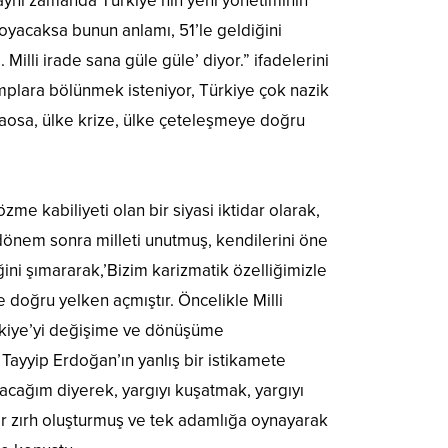
ç aynı zamanda Türkiye’nin yeni yönetiminin
 koyacaksa bunun anlamı, 51’le geldiğini
Milli irade sana güle güle’ diyor.” ifadelerini
kamplara bölünmek isteniyor, Türkiye çok nazik
e kaosa, ülke krize, ülke çeteleşmeye doğru
zme kabiliyeti olan bir siyasi iktidar olarak,
dönem sonra milleti unutmuş, kendilerini öne
ini şımararak,’Bizim karizmatik özelliğimizle
 doğru yelken açmıştır. Öncelikle Milli
ürkiye’yi değişime ve dönüşüme
 Tayyip Erdoğan’ın yanlış bir istikamete
cağım diyerek, yargıyı kuşatmak, yargıyı
bir zırh oluşturmuş ve tek adamlığa oynayarak