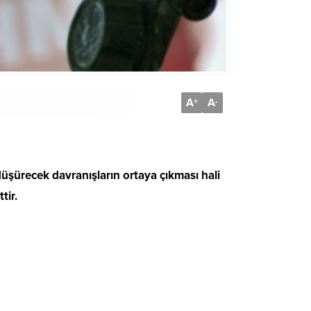
A
A
+
-
 düşürecek davranışların ortaya çıkması hali
tir.