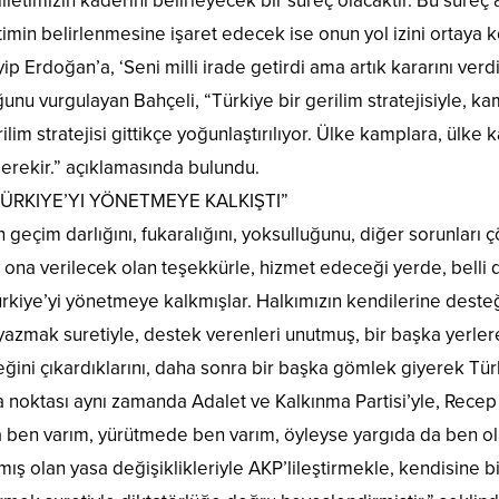
lletimizin kaderini belirleyecek bir süreç olacaktır. Bu süre
netimin belirlenmesine işaret edecek ise onun yol izini ortaya
 Erdoğan’a, ‘Seni milli irade getirdi ama artık kararını verdi. 
uğunu vurgulayan Bahçeli, “Türkiye bir gerilim stratejisiyle, 
ilim stratejisi gittikçe yoğunlaştırılıyor. Ülke kamplara, ülk
erekir.” açıklamasında bulundu.
TÜRKIYE’YI YÖNETMEYE KALKIŞTI”
geçim darlığını, fukaralığını, yoksulluğunu, diğer sorunları çö
 ona verilecek olan teşekkürle, hizmet edeceği yerde, belli 
ürkiye’yi yönetmeye kalkmışlar. Halkımızın kendilerine desteğ
yazmak suretiyle, destek verenleri unutmuş, bir başka yerlere
eğini çıkardıklarını, daha sonra bir başka gömlek giyerek T
ma noktası aynı zamanda Adalet ve Kalkınma Partisi’yle, Recep
ben varım, yürütmede ben varım, öyleyse yargıda da ben ola
mış olan yasa değişiklikleriyle AKP’lileştirmekle, kendisine 