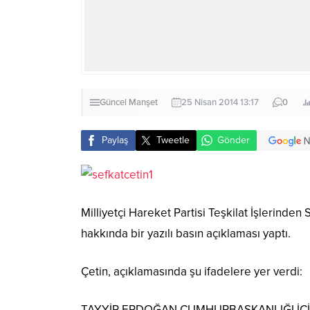
Güncel
Manşet
25 Nisan 2014 13:17
0
Paylaş
Tweetle
Gönder
Milliyetçi Hareket Partisi Teşkilat İşlerinden
hakkında bir yazılı basın açıklaması yaptı.
Çetin, açıklamasında şu ifadelere yer verdi:
TAYYİP ERDOĞAN CUMHURBAŞKANLIĞI İÇİN