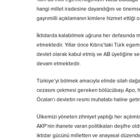
hangi millet iradesine dayandığını ve önemse
gayrımilli açıklamanın kimlere hizmet ettiği o
İktidarda kalabilmek uğruna her defasında mi
etmektedir. Yıllar önce Kıbrıs’taki Türk e
devlet olarak kabul etmiş ve AB üyeliğine s
devam etmektedir.
Türkiye’yi bölmek amacıyla elinde silah dağa
cezasını çekmesi gereken bölücübaşı Apo, hük
Öcalan’ı devletin resmi muhatabı haline getir
Ülkemizi yöneten zihniyet yaptığı her açılıml
AKP’nin ihanete varan politikaları deşifre old
iktidar gücünü milletten ve anayasal düzenden