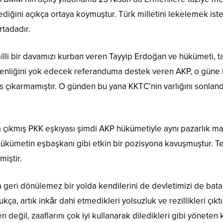
diğini açıkça ortaya koymuştur. Türk milletini lekelemek ist
rtadadır.
lli bir davamızı kurban veren Tayyip Erdoğan ve hükümeti, tam
gemenliğini yok edecek referanduma destek veren AKP, o gün
es çıkarmamıştır. O günden bu yana KKTC’nin varlığını sonl
 çıkmış PKK eşkıyası şimdi AKP hükümetiyle aynı pazarlık mas
ümetin eşbaşkanı gibi etkin bir pozisyona kavuşmuştur. Terör
miştir.
a geri dönülemez bir yolda kendilerini de devletimizi de bata
ukça, artık inkâr dahi etmedikleri yolsuzluk ve rezillikleri ç
 değil, zaaflarını çok iyi kullanarak diledikleri gibi yöneten