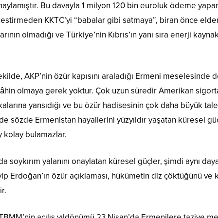
naylamıştır. Bu davayla 1 milyon 120 bin euroluk ödeme yap
 kestirmeden KKTC’yi “babalar gibi satmaya”, biran önce elden
rının olmadığı ve Türkiye’nin Kıbrıs’ın yanı sıra enerji kayn
şekilde, AKP’nin özür kapısını araladığı Ermeni meselesinde
 kâhin olmaya gerek yoktur. Çok uzun süredir Amerikan sigorta
alarına yansıdığı ve bu özür hadisesinin çok daha büyük tale
e sözde Ermenistan hayallerini yüzyıldır yaşatan küresel güçle
 kolay bulamazlar.
nda soykırım yalanını onaylatan küresel güçler, şimdi aynı d
yyip Erdoğan’ın özür açıklaması, hükümetin diz çöktüğünü ve k
r.
TBMM’nin açılış yıldönümü 23 Nisan’da Ermenilere taziye me