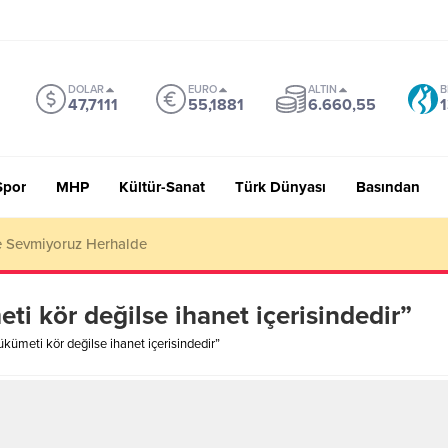
DOLAR
EURO
ALTIN
B
47,7111
55,1881
6.660,55
1
Spor
MHP
Kültür-Sanat
Türk Dünyası
Basından
EN DAHA FAZLASI
i kör değilse ihanet içerisindedir”
kümeti kör değilse ihanet içerisindedir”