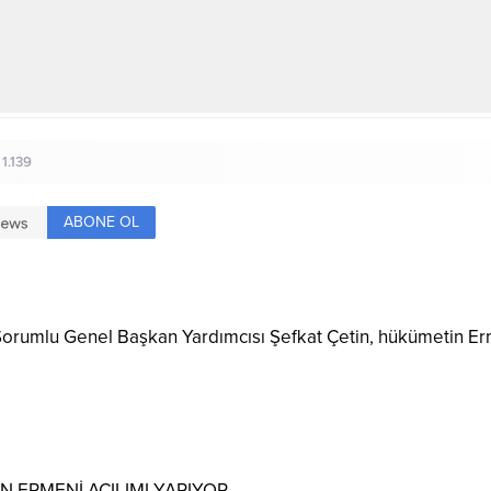
1.139
ABONE OL
 Sorumlu Genel Başkan Yardımcısı Şefkat Çetin, hükümetin Ermen
 ERMENİ AÇILIMI YAPIYOR