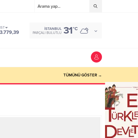
31
IST
°C
İSTANBUL
3.779,39
PARÇALI BULUTLU
TÜMÜNÜ GÖSTER →