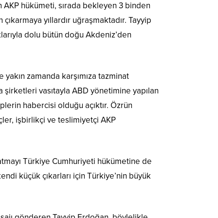
an AKP hükümeti, sırada bekleyen 3 binden
 çıkarmaya yıllardır uğraşmaktadır. Tayyip
aklarıyla dolu bütün doğu Akdeniz’den
 de yakın zamanda karşımıza tazminat
 şirketleri vasıtayla ABD yönetimine yapılan
plerin habercisi olduğu açıktır. Özrün
r, işbirlikçi ve teslimiyetçi AKP
ayatmayı Türkiye Cumhuriyeti hükümetine de
endi küçük çıkarları için Türkiye’nin büyük
sajı gönderen Tayyip Erdoğan, böylelikle