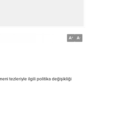
A
A
+
-
i tezleriyle ilgili politika değişikliği