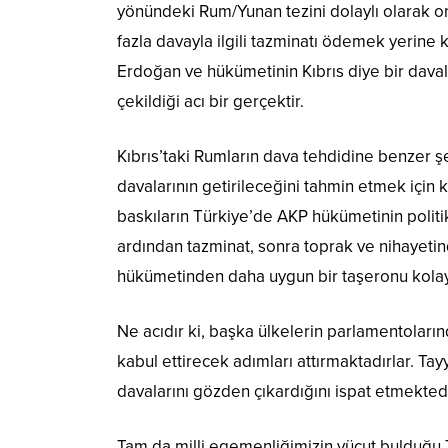
yönündeki Rum/Yunan tezini dolaylı olarak o
fazla davayla ilgili tazminatı ödemek yerine
Erdoğan ve hükümetinin Kıbrıs diye bir davala
çekildiği acı bir gerçektir.
Kıbrıs’taki Rumların dava tehdidine benzer 
davalarının getirileceğini tahmin etmek için
baskıların Türkiye’de AKP hükümetinin politik
ardından tazminat, sonra toprak ve nihayetind
hükümetinden daha uygun bir taşeronu kolay
Ne acıdır ki, başka ülkelerin parlamentoları
kabul ettirecek adımları attırmaktadırlar. Ta
davalarını gözden çıkardığını ispat etmektedi
Tam da milli egemenliğimizin vücut bulduğu 