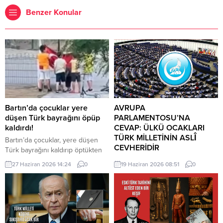
Benzer Konular
Bartın’da çocuklar yere
AVRUPA
düşen Türk bayrağını öpüp
PARLAMENTOSU’NA
kaldırdı!
CEVAP: ÜLKÜ OCAKLARI
TÜRK MİLLETİNİN ASLÎ
Bartın’da çocuklar, yere düşen
CEVHERİDİR
Türk bayrağını kaldırıp öptükten
sonra gelen itfaiye ekiplerinin de
MHP milletvekili Prof. Dr. İlyas
27 Haziran 2026 14:24
0
19 Haziran 2026 08:51
0
yardımıyla göndere çekti. O anlar
Topsakal AB parlamentosuna
cep telefonu kamerası tarafından
cevap verdi: Avrupa
kaydedildi. Yerden kaldırıp öptüler
Parlamentosu tarafından 17
Kemerköprü Mahallesi’nde dün
Haziran 2026 tarihinde kabul
akşam saatlerinde Cumhuriyet
edilen Türkiye Raporu, teknik bir
Parkı içerisindeki direkte bulunan
ilerleme belgesi olmaktan ziyade,