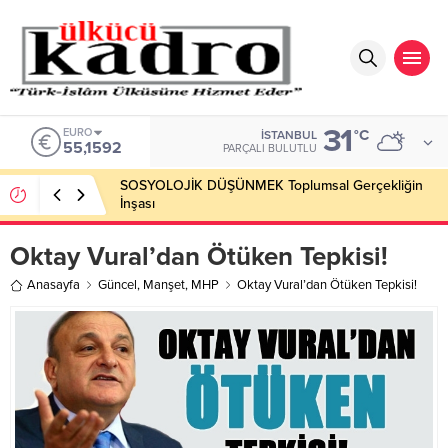
31
EURO
°C
İSTANBUL
55,1592
PARÇALI BULUTLU
SOSYOLOJİK DÜŞÜNMEK Toplumsal Gerçekliğin
İnşası
Oktay Vural’dan Ötüken Tepkisi!
Anasayfa
Güncel
,
Manşet
,
MHP
Oktay Vural’dan Ötüken Tepkisi!