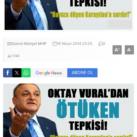
Güncel
Manşet
MHP
16 Nisan 2014 23:25
0
A
A
+
-
1.144
ABONE OL