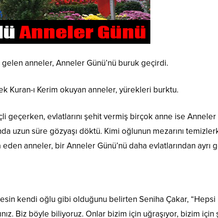
ete gelen anneler, Anneler Günü’nü buruk geçirdi.
k Kuran-ı Kerim okuyan anneler, yürekleri burktu.
i geçerken, evlatlarını şehit vermiş birçok anne ise Anneler
ında uzun süre gözyaşı döktü. Kimi oğlunun mezarını temizlerk
 eden anneler, bir Anneler Günü’nü daha evlatlarından ayrı 
kesin kendi oğlu gibi olduğunu belirten Seniha Çakar, “Heps
. Biz böyle biliyoruz. Onlar bizim için uğraşıyor, bizim için şe