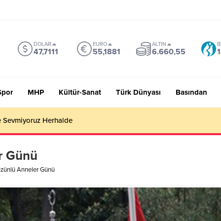
DOLAR
EURO
ALTIN
B
47,7111
55,1881
6.660,55
1
Spor
MHP
Kültür-Sanat
Türk Dünyası
Basından
 Sevmiyoruz Herhalde
er Günü
üzünlü Anneler Günü