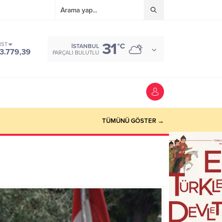
31
IST
°C
İSTANBUL
3.779,39
PARÇALI BULUTLU
TÜMÜNÜ GÖSTER →