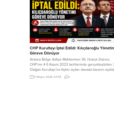
oynayan çocuklar yere...
CHP Kurultayı İptal Edildi: Kılıçdaroğlu Yöneti
Göreve Dönüyor
Ankara Bölge Adliye Mahkemesi 36. Hukuk Dairesi,
CHP’nin 4-5 Kasım 2023 tarihlerinde gerçekleştirilen 
Olağan Kurultayı’na ilişkin açılan davada kararını açıkla
Mahkeme, kurultayın “mutlak butlan” gerekçesiyle
21 Mayıs 2026 23:55
0
geçersiz olduğuna hükmederek, kurultayın yapıldığı
tarihten itibaren iptal edilmesine karar verdi. Kararla
birlikte, söz konusu kurultay sonrasında gerçekleştiri
tüm olağan ve olağanüstü kurultayların yanı...