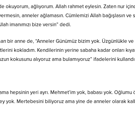
okuyorum, ağlıyorum. Allah rahmet eylesin. Zaten nur içind
 vermesin, anneler ağlamasın. Cümlemizi Allah bağışlasın ve s
Allah imanımızı bize versin” dedi.
raşan bir anne de, “Anneler Günümüz bizim yok. Üzgünlükle v
fetlerini kokladım. Kendilerinin yerine sabaha kadar onları k
un kokusunu alıyoruz ama bulamıyoruz” ifadelerini kullandı
ama hepsinin yeri ayrı. Mehmet’im yok, babası yok. Oğlumu 
şey yok. Mertebesini biliyoruz ama yine de anneler olarak kal