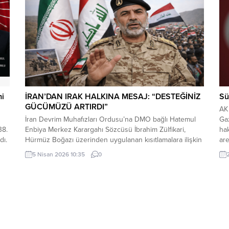
içeriği, Türkiye’nin iç siyasi dengelerine...
mi
İRAN’DAN IRAK HALKINA MESAJ: “DESTEĞİNİZ
Sü
GÜCÜMÜZÜ ARTIRDI”
AK 
İran Devrim Muhafızları Ordusu’na DMO bağlı Hatemul
Ga
38.
Enbiya Merkez Karargahı Sözcüsü İbrahim Zülfikari,
hak
dı.
Hürmüz Boğazı üzerinden uygulanan kısıtlamalara ilişkin
are
yaptığı açıklamada, Irak’ın bu kısıtlamalardan muaf
5 Nisan 2026 10:35
0
tutulacağını belirtti.
len