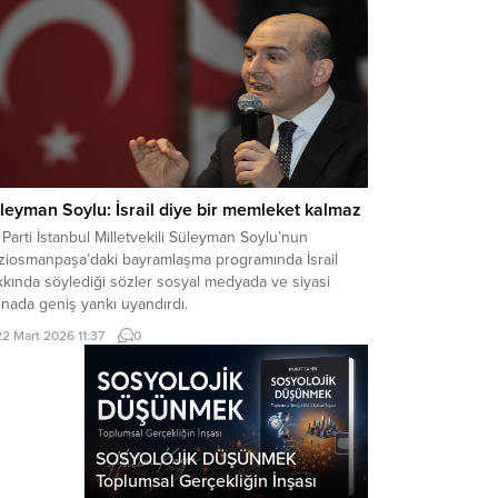
leyman Soylu: İsrail diye bir memleket kalmaz
Parti İstanbul Milletvekili Süleyman Soylu’nun
ziosmanpaşa’daki bayramlaşma programında İsrail
kında söylediği sözler sosyal medyada ve siyasi
nada geniş yankı uyandırdı.
22 Mart 2026 11:37
0
SOSYOLOJİK DÜŞÜNMEK
Toplumsal Gerçekliğin İnşası