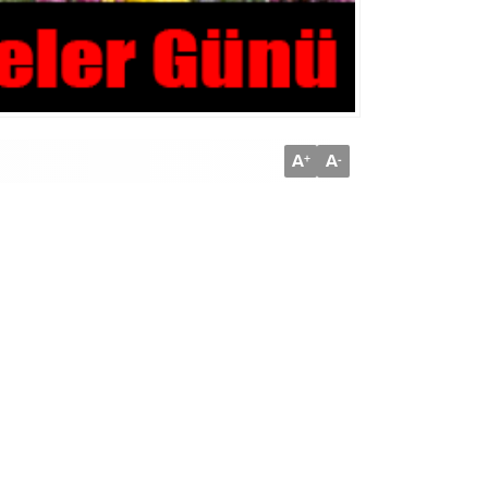
A
A
+
-