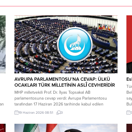
AVRUPA PARLAMENTOSU’NA CEVAP: ÜLKÜ
Es
OCAKLARI TÜRK MİLLETİNİN ASLÎ CEVHERİDİR
Tür
MHP milletvekili Prof. Dr. İlyas Topsakal AB
Bel
parlamentosuna cevap verdi: Avrupa Parlamentosu
say
dan
tarafından 17 Haziran 2026 tarihinde kabul edilen
Bul
Türkiye Raporu, teknik bir ilerleme belgesi olmaktan
Alm
19 Haziran 2026 08:51
0
ı
ziyade, Türkiye-AB ilişkilerinin gerilimli fay hatlarını
inc
derinleştiren ve Ankara’nın stratejik özerkliğini hedef
mey
kta
alan bir siyasi pozisyon belgesi niteliğindedir. Raporun