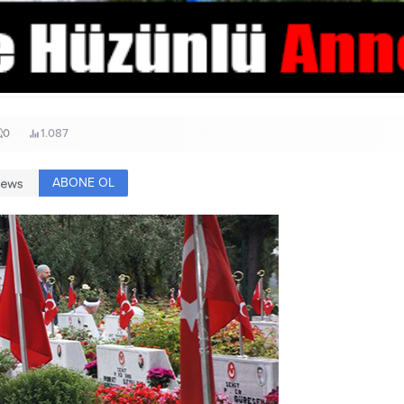
0
1.087
ABONE OL