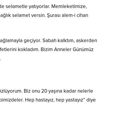
e selametle yatıyorlar. Memleketimize,
ağlık selamet versin. Şurası alem-i cihan
e ağlamayla geçiyor. Sabah kalktım, askerden
ıyafetlerini kokladım. Bizim Anneler Günümüz
.
özlüyorum. Biz onu 20 yaşına kadar nelerle
bimizdeler. Hep hastayız, hep yastayız” diye