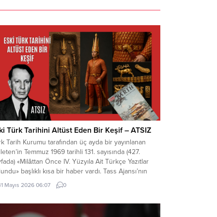
ki Türk Tarihini Altüst Eden Bir Keşif – ATSIZ
k Tarih Kurumu tarafından üç ayda bir yayınlanan
leten’in Temmuz 1969 tarihli 131. sayısında (427.
fada) «Milâttan Önce IV. Yüzyıla Ait Türkçe Yazıtlar
undu» başlıklı kısa bir haber vardı. Tass Ajansı’nın
a Ata kaynaklı bir haberinde, bu yazıtlarda yapılan
31 Mayıs 2026 06:07
0
elemelere göre, bunların Milât’tan Önce IV. Yüzyılda
dana getirildiği ve merkezi...