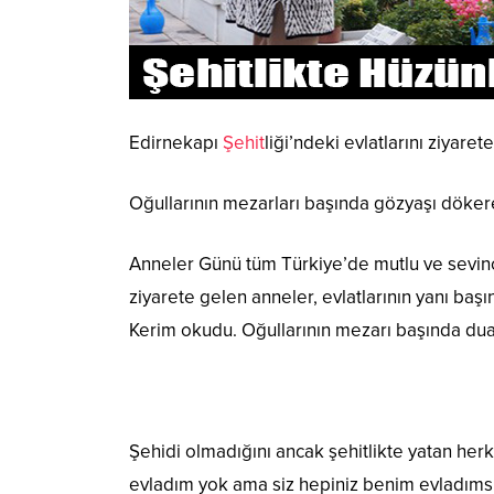
Edirnekapı
Şehit
liği’ndeki evlatlarını ziyar
Oğullarının mezarları başında gözyaşı dökere
Anneler Günü tüm Türkiye’de mutlu ve sevinçl
ziyarete gelen anneler, evlatlarının yanı baş
Kerim okudu. Oğullarının mezarı başında dua
Şehidi olmadığını ancak şehitlikte yatan her
evladım yok ama siz hepiniz benim evladımsınız