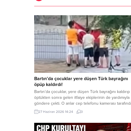
Bartın’da çocuklar yere düşen Türk bayrağını
öpüp kaldırdı!
Bartın’da çocuklar, yere düşen Türk bayrağını kaldırıp
öptükten sonra gelen itfaiye ekiplerinin de yardımıyla
göndere çekti. O anlar cep telefonu kamerası tarafın
kaydedildi. Yerden kaldırıp öptüler Kemerköprü
27 Haziran 2026 14:24
0
Mahallesi’nde dün akşam saatlerinde Cumhuriyet Park
içerisindeki direkte bulunan Türk bayrağı rüzgar
nedeniyle ipinin kopmasıyla yere düştü. Bu sırada par