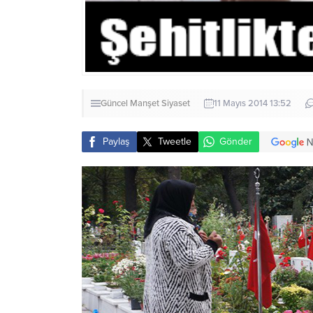
Güncel
Manşet
Siyaset
11 Mayıs 2014 13:52
Paylaş
Tweetle
Gönder