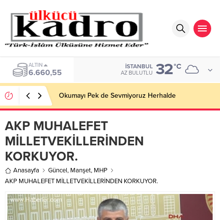
32
BIST
°C
İSTANBUL
13.779,39
AZ BULUTLU
Okumayı Pek de Sevmiyoruz Herhalde
AKP MUHALEFET
MİLLETVEKİLLERİNDEN
KORKUYOR.
Anasayfa
Güncel
,
Manşet
,
MHP
AKP MUHALEFET MİLLETVEKİLLERİNDEN KORKUYOR.