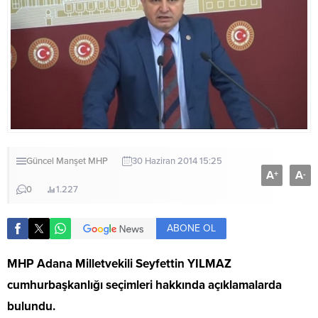
Güncel
Manşet
MHP
30 Haziran 2014 15:25
A
A
+
-
0
1.227
ABONE OL
MHP Adana Milletvekili Seyfettin YILMAZ
cumhurbaşkanlığı seçimleri hakkında açıklamalarda
bulundu.