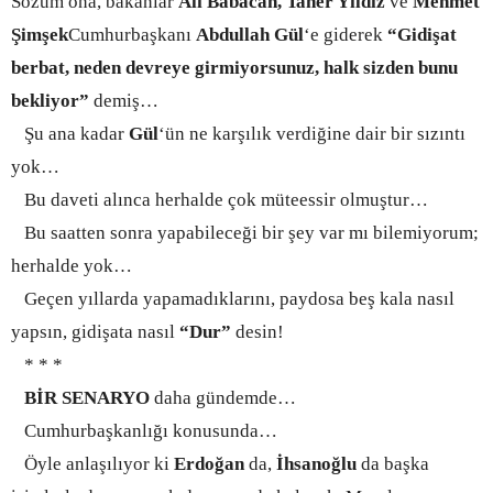
Sözüm ona, bakanlar
Ali Babacan, Taner Yıldız
ve
Mehmet
Şimşek
Cumhurbaşkanı
Abdullah Gül
‘e giderek
“Gidişat
berbat, neden devreye girmiyorsunuz, halk sizden bunu
bekliyor”
demiş…
Şu ana kadar
Gül
‘ün ne karşılık verdiğine dair bir sızıntı
yok…
Bu daveti alınca herhalde çok müteessir olmuştur…
Bu saatten sonra yapabileceği bir şey var mı bilemiyorum;
herhalde yok…
Geçen yıllarda yapamadıklarını, paydosa beş kala nasıl
yapsın, gidişata nasıl
“Dur”
desin!
* * *
BİR SENARYO
daha gündemde…
Cumhurbaşkanlığı konusunda…
Öyle anlaşılıyor ki
Erdoğan
da,
İhsanoğlu
da başka