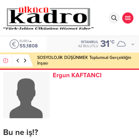
31
EURO
°C
İSTANBUL
55,1808
AZ BULUTLU
SOSYOLOJİK DÜŞÜNMEK Toplumsal Gerçekliğin
İnşası
Ergun KAFTANCI
Bu ne iş!?