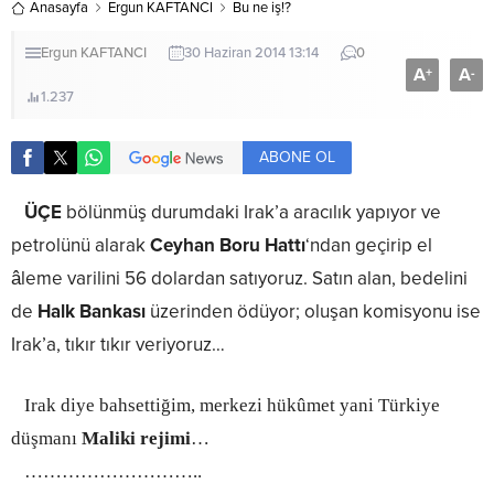
Anasayfa
Ergun KAFTANCI
Bu ne iş!?
Ergun KAFTANCI
30 Haziran 2014 13:14
0
A
A
+
-
1.237
ABONE OL
ÜÇE
bölünmüş durumdaki Irak’a aracılık yapıyor ve
petrolünü alarak
Ceyhan Boru Hattı
‘ndan geçirip el
âleme varilini 56 dolardan satıyoruz. Satın alan, bedelini
de
Halk Bankası
üzerinden ödüyor; oluşan komisyonu ise
Irak’a, tıkır tıkır veriyoruz…
Irak diye bahsettiğim, merkezi hükûmet yani Türkiye
düşmanı
Maliki rejimi
…
………………………..