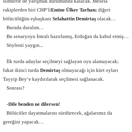
isimlerle de yarışmak durumunda kalacak. Mesela
rakiplerden biri CHP’li
Emine Ülker Tarhan;
diğeri
bölücülüğün eşbaşkanı
Selahattin Demirtaş
olacak…
Burada duralım…
Bu senaryoyu İmralı hazırlamış, Erdoğan da kabul etmiş…
Söylenti yaygın.
..
İlk turda adaylar seçilmeyi sağlayan oyu alamayacak;
fakat ikinci turda
Demirtaş
olmayacağı için kürt oyları
Tayyip Bey’e kaydırılarak seçilmesi sağlanacak.
Sonrası?
-Dile benden ne dilersen!
Bölücüler dayatmalarını sürdürecek, ağalarımız da
gereğini yapacak…