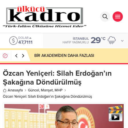
29
EURO
°C
İSTANBUL
55,1881
HAFIF YAĞMURLU
BİR AKADEMİDEN DAHA FAZLASI
Özcan Yeniçeri: Silah Erdoğan’ın
Şakağına Döndürülmüş
Anasayfa
Güncel
,
Manşet
,
MHP
Özcan Yeniçeri: Silah Erdoğan’ın Şakağına Döndürülmüş