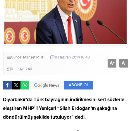
Güncel
Manşet
MHP
11 Haziran 2014 16:40
A
A
+
-
0
1.246
ABONE OL
Diyarbakır’da Türk bayrağının indirilmesini sert sözlerle
eleştiren MHP’li Yeniçeri “Silah Erdoğan’ın şakağına
döndürülmüş şekilde tutuluyor” dedi.