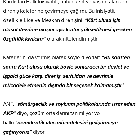
Kürdistan Halk İnisiyatifi, bütün kent ve yaşam alanlarını
direniş kalelerine çevirmeye çağırdı. Bu inisiyatif,
özellikle Lice ve Meskan direnişini,
“
Kürt ulusu için
ulusal devrime ulaşıncaya kadar yükseltilmesi gereken
özgürlük kıvılcımı
”
olarak nitelendirmiştir.
Kararlarını da vermiş olarak şöyle diyorlar:
“Bu saatten
sonra Kürt ulusu olarak böyle sömürgeci bir devlet ve
işgalci güce karşı direniş, serhıldan ve devrimle
mücadele etmenin dışında bir seçenek kalmamıştır
”.
ANF,
“
sömürgecilik ve soykırım politikalarında ısrar eden
AKP
”
diye, çözüm ortaklarını tanımlıyor ve
halkı
“
demokratik ulus mücadelesini geliştirmeye
çağırıyoruz
”
diyor.