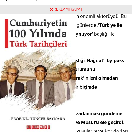
REKLAMI KAPAT
AKP hükümeti Irak’ta bu oyunun en önemli aktörüydü. Bu
durumu The Economist dergisi, o günlerde,
‘Türkiye ile
Kürt yönetimi tehlikeli bir oyun oynuyor’
başlığı ile
görmüştü.
Türkiye ile K. Irak ile petrol kardeşliği, Bağdat’ı by-pass
eden ilişki biçimi Irak’ta İŞİD’in durumunu
güçlendirmiştir.
Irak’ın petrolleri, Irak’ın izni olmadan
Türkiye üzerinden adeta kaçak bir biçimde
pazarlanmaya başladı.
İlginçtir, Kuzey Irak’taki petrol pazarlanması gündeme
gelir gelmez IŞİD harekete geçti ve Musul’u ele geçirdi
.
Örgüt uzunca bir zamandır petrol kuyularını ve koridorları