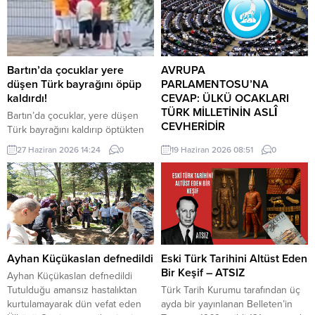
Bartın’da çocuklar yere
AVRUPA
düşen Türk bayrağını öpüp
PARLAMENTOSU’NA
kaldırdı!
CEVAP: ÜLKÜ OCAKLARI
TÜRK MİLLETİNİN ASLÎ
Bartın’da çocuklar, yere düşen
CEVHERİDİR
Türk bayrağını kaldırıp öptükten
sonra gelen itfaiye ekiplerinin de
MHP milletvekili Prof. Dr. İlyas
27 Haziran 2026 14:24
0
19 Haziran 2026 08:51
0
yardımıyla göndere çekti. O anlar
Topsakal AB parlamentosuna
cep telefonu kamerası tarafından
cevap verdi: Avrupa
kaydedildi. Yerden kaldırıp öptüler
Parlamentosu tarafından 17
Kemerköprü Mahallesi’nde dün
Haziran 2026 tarihinde kabul
akşam saatlerinde Cumhuriyet
edilen Türkiye Raporu, teknik bir
Parkı içerisindeki direkte bulunan
ilerleme belgesi olmaktan ziyade,
Türk bayrağı rüzgar nedeniyle
Türkiye-AB ilişkilerinin gerilimli fay
ipinin kopmasıyla yere düştü. Bu
hatlarını derinleştiren ve
Ayhan Küçükaslan defnedildi
Eski Türk Tarihini Altüst Eden
sırada parkta oynayan çocuklar
Ankara’nın stratejik özerkliğini
Bir Keşif – ATSIZ
Ayhan Küçükaslan defnedildi
yere...
hedef alan bir siyasi pozisyon
Tutulduğu amansız hastalıktan
Türk Tarih Kurumu tarafından üç
belgesi niteliğindedir. Raporun
kurtulamayarak dün vefat eden
ayda bir yayınlanan Belleten’in
içeriği, Türkiye’nin iç siyasi