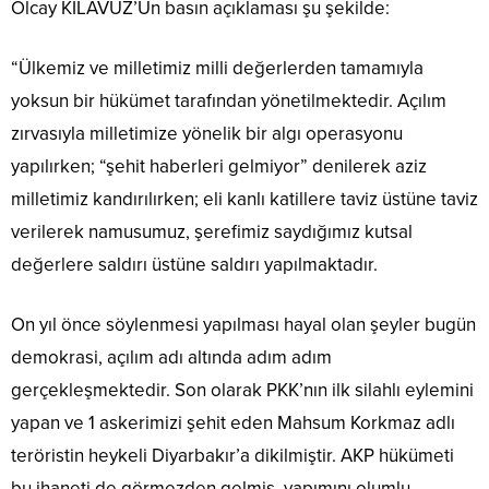
Olcay KILAVUZ’Un basın açıklaması şu şekilde:
“Ülkemiz ve milletimiz milli değerlerden tamamıyla
yoksun bir hükümet tarafından yönetilmektedir. Açılım
zırvasıyla milletimize yönelik bir algı operasyonu
yapılırken; “şehit haberleri gelmiyor” denilerek aziz
milletimiz kandırılırken; eli kanlı katillere taviz üstüne taviz
verilerek namusumuz, şerefimiz saydığımız kutsal
değerlere saldırı üstüne saldırı yapılmaktadır.
On yıl önce söylenmesi yapılması hayal olan şeyler bugün
demokrasi, açılım adı altında adım adım
gerçekleşmektedir. Son olarak PKK’nın ilk silahlı eylemini
yapan ve 1 askerimizi şehit eden Mahsum Korkmaz adlı
teröristin heykeli Diyarbakır’a dikilmiştir. AKP hükümeti
bu ihaneti de görmezden gelmiş, yapımını olumlu