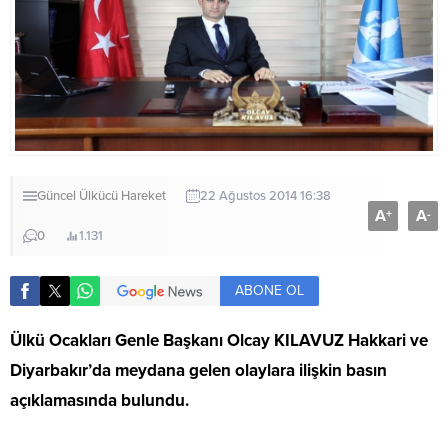
Güncel
Ülkücü Hareket
22 Ağustos 2014 16:38
A
A
+
-
0
1.131
ABONE OL
Ülkü Ocakları Genle Başkanı Olcay KILAVUZ Hakkari ve
Diyarbakır’da meydana gelen olaylara ilişkin basın
açıklamasında bulundu.