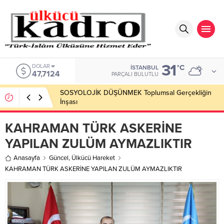
31
DOLAR
°C
İSTANBUL
47,7124
PARÇALI BULUTLU
SOSYOLOJİK DÜŞÜNMEK Toplumsal Gerçekliğin
İnşası
KAHRAMAN TÜRK ASKERİNE
YAPILAN ZULÜM AYMAZLIKTIR
Anasayfa
Güncel
,
Ülkücü Hareket
KAHRAMAN TÜRK ASKERİNE YAPILAN ZULÜM AYMAZLIKTIR