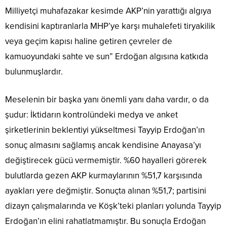
Milliyetçi muhafazakar kesimde AKP’nin yarattığı algıya
kendisini kaptıranlarla MHP’ye karşı muhalefeti tiryakilik
veya geçim kapısı haline getiren çevreler de
kamuoyundaki sahte ve sun” Erdoğan algısına katkıda
bulunmuşlardır.
Meselenin bir başka yanı önemli yanı daha vardır, o da
şudur: İktidarın kontrolündeki medya ve anket
şirketlerinin beklentiyi yükseltmesi Tayyip Erdoğan’ın
sonuç almasını sağlamış ancak kendisine Anayasa’yı
değiştirecek gücü vermemiştir. %60 hayalleri görerek
bulutlarda gezen AKP kurmaylarının %51,7 karşısında
ayakları yere değmiştir. Sonuçta alınan %51,7; partisini
dizayn çalışmalarında ve Köşk’teki planları yolunda Tayyip
Erdoğan’ın elini rahatlatmamıştır. Bu sonuçla Erdoğan