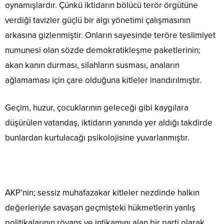
oynamışlardır. Çünkü iktidarın bölücü terör örgütüne
verdiği tavizler güçlü bir algı yönetimi çalışmasının
arkasına gizlenmiştir. Onların sayesinde teröre teslimiyet
numunesi olan sözde demokratikleşme paketlerinin;
akan kanın durması, silahların susması, anaların
ağlamaması için çare olduğuna kitleler inandırılmıştır.
Geçim, huzur, çocuklarının geleceği gibi kaygılara
düşürülen vatandaş, iktidarın yanında yer aldığı takdirde
bunlardan kurtulacağı psikolojisine yuvarlanmıştır.
AKP’nin; sessiz muhafazakar kitleler nezdinde halkın
değerleriyle savaşan geçmişteki hükmetlerin yanlış
politikalarının rövanş ve intikamını alan bir parti olarak