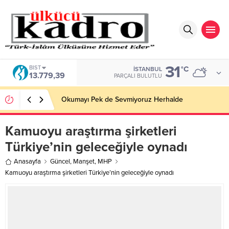
31
DOLAR
°C
İSTANBUL
47,7111
PARÇALI BULUTLU
BİR AKADEMİDEN DAHA FAZLASI
Kamuoyu araştırma şirketleri
Türkiye’nin geleceğiyle oynadı
Anasayfa
Güncel
,
Manşet
,
MHP
Kamuoyu araştırma şirketleri Türkiye’nin geleceğiyle oynadı