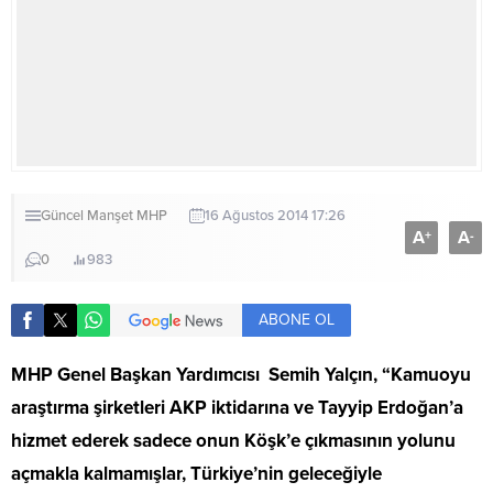
Güncel
Manşet
MHP
16 Ağustos 2014 17:26
A
A
+
-
0
983
ABONE OL
MHP Genel Başkan Yardımcısı Semih Yalçın, “Kamuoyu
araştırma şirketleri AKP iktidarına ve Tayyip Erdoğan’a
hizmet ederek sadece onun Köşk’e çıkmasının yolunu
açmakla kalmamışlar, Türkiye’nin geleceğiyle