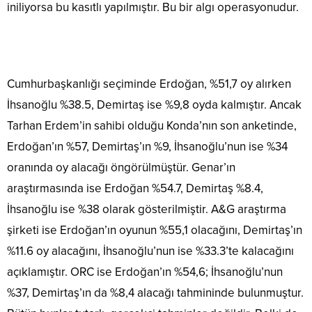
iniliyorsa bu kasıtlı yapılmıştır. Bu bir algı operasyonudur.
Cumhurbaşkanlığı seçiminde Erdoğan, %51,7 oy alırken
İhsanoğlu %38.5, Demirtaş ise %9,8 oyda kalmıştır. Ancak
Tarhan Erdem’in sahibi olduğu Konda’nın son anketinde,
Erdoğan’ın %57, Demirtaş’ın %9, İhsanoğlu’nun ise %34
oranında oy alacağı öngörülmüştür. Genar’ın
araştırmasında ise Erdoğan %54.7, Demirtaş %8.4,
İhsanoğlu ise %38 olarak gösterilmiştir. A&G araştırma
şirketi ise Erdoğan’ın oyunun %55,1 olacağını, Demirtaş’ın
%11.6 oy alacağını, İhsanoğlu’nun ise %33.3’te kalacağını
açıklamıştır. ORC ise Erdoğan’ın %54,6; İhsanoğlu’nun
%37, Demirtaş’ın da %8,4 alacağı tahmininde bulunmuştur.