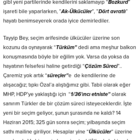
gibİ yeni partilerinde kendilerini saklamayıp “
Bozkurd
”
işareti bile yaparlarken, ”
Ak-Ülkücüler
”, ”
Dört avratlı
”
hayatı benimseyerek orada iyice demirlediler.
Tayyip Bey, seçim arifesinde ülkücüler üzerine son
kozunu da oynayarak “
Türküm”
dedi ama meşhur balkon
konuşmasında böyle bir eğilim yok. Varsa da yoksa da
hayatının felsefesi haline getirdiği “
Çözüm Süreci
”..
Çaremiz yok artık “
süreçler”
e de kendilerine de
alışacağız; tıpkı Özal’a alıştığımız gibi. Tabii olarak eğer
MHP, HDP’ye yaklaştığı için “
1/36’ıncı etniste”
olarak
sanırım Türkler de bir çözüm süreci isteyeceklerdir. İşte
yeni bir seçim geliyor, şunun şurasında ne kaldı? 14
Haziran 2015; 325 gün sonra seçim; yılbaşında seçim
sathı mailine giriliyor. Hesaplar yine “
Ülkücüler
” üzerine