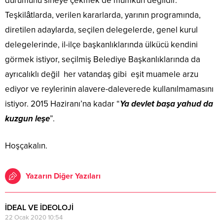
durumunu sineye çekmek de mümkün değildir.
Teşkilâtlarda, verilen kararlarda, yarının programında,
diretilen adaylarda, seçilen delegelerde, genel kurul
delegelerinde, il-ilçe başkanlıklarında ülkücü kendini
görmek istiyor, seçilmiş Belediye Başkanlıklarında da
ayrıcalıklı değil her vatandaş gibi eşit muamele arzu
ediyor ve reylerinin alavere-daleverede kullanılmamasını
istiyor. 2015 Haziranı’na kadar “
Ya devlet başa yahud da
kuzgun leşe
”.
Hoşçakalın.
Yazarın Diğer Yazıları
İDEAL VE İDEOLOJİ
22 Ocak 2020 10:54