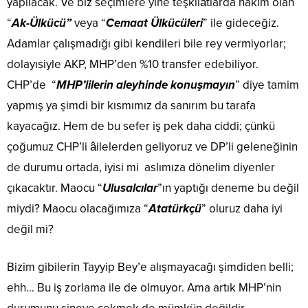
yapılacak. Ve biz seçimlere yine teşkilâtlarda hakim olan
“
Ak-Ülkücü”
veya “
Cemaat Ülkücüleri
” ile gideceğiz.
Adamlar çalışmadığı gibi kendileri bile rey vermiyorlar;
dolayısiyle AKP, MHP’den %10 transfer edebiliyor.
CHP’de “
MHP’lilerin aleyhinde konuşmayın
” diye tamim
yapmış ya şimdi bir kısmımız da sanırım bu tarafa
kayacağız. Hem de bu sefer iş pek daha ciddi; çünkü
çoğumuz CHP’li âilelerden geliyoruz ve DP’li geleneğinin
de durumu ortada, iyisi mi aslımıza dönelim diyenler
çıkacaktır. Maocu “
Ulusalcılar
”ın yaptığı deneme bu değil
miydi? Maocu olacağımıza “
Atatürkçü
” oluruz daha iyi
değil mi?
Bizim gibilerin Tayyip Bey’e alışmayacağı şimdiden belli;
ehh… Bu iş zorlama ile de olmuyor. Ama artık MHP’nin