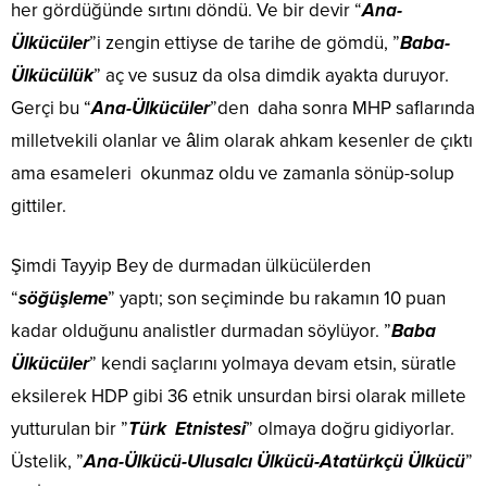
her gördüğünde sırtını döndü. Ve bir devir “
Ana-
Ülkücüler
”i zengin ettiyse de tarihe de gömdü, ”
Baba-
Ülkücülük
” aç ve susuz da olsa dimdik ayakta duruyor.
Gerçi bu “
Ana-Ülkücüler
”den daha sonra MHP saflarında
milletvekili olanlar ve âlim olarak ahkam kesenler de çıktı
ama esameleri okunmaz oldu ve zamanla sönüp-solup
gittiler.
Şimdi Tayyip Bey de durmadan ülkücülerden
“
söğüşleme
” yaptı; son seçiminde bu rakamın 10 puan
kadar olduğunu analistler durmadan söylüyor. ”
Baba
Ülkücüler
” kendi saçlarını yolmaya devam etsin, süratle
eksilerek HDP gibi 36 etnik unsurdan birsi olarak millete
yutturulan bir ”
Türk Etnistesi
” olmaya doğru gidiyorlar.
Üstelik, ”
Ana-Ülkücü-Ulusalcı Ülkücü-Atatürkçü Ülkücü
”