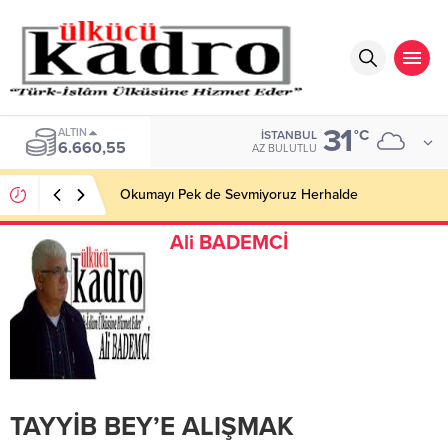
31
ALTIN
°C
İSTANBUL
6.660,55
AZ BULUTLU
Okumayı Pek de Sevmiyoruz Herhalde
Ali BADEMCİ
TAYYİB BEY’E ALIŞMAK