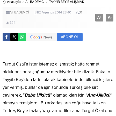
Anasayfa
Ali BADEMCİ
TAYYİB BEY’E ALIŞMAK
Ali BADEMCİ
12 Ağustos 2014 23:40
0
A
A
+
-
724
ABONE OL
Turgut Özal’a ister istemez alışmıştık; hatta rahmetli
olduktan sonra çoğumuz medhiyeler bile dizdik. Fakat o
Tayyib Bey’den farklı olarak kabinelerinde ülkücü kişilere
yer vermiş, bunlar da işin sonunda Türkeş bile sırt
çevirerek, ”
Baba Ülkücü
” olamadıkları için “
Ana-Ülkücü
”
olmayı seçmişlerdi. Bu arkadaşların çoğu hayatta iken
Türkeş Bey’e fazla yüz çevirmediler ama Turgut Özal onu