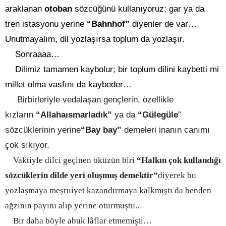
araklanan
otoban
sözcüğünü kullanıyoruz; gar ya da
tren istasyonu yerine
“Bahnhof”
diyenler de var…
Unutmayalım, dil yozlaşırsa toplum da yozlaşır.
Sonraaaa…
Dilimiz tamamen kaybolur; bir toplum dilini kaybetti mi
millet olma vasfını da kaybeder…
Birbirleriyle vedalaşan gençlerin, özellikle
kızların
“Allahaısmarladık”
ya da
“Gülegüle
”
sözcüklerinin yerine
“Bay bay”
demeleri inanın canımı
çok sıkıyor.
Vaktiyle dilci geçinen öküzün biri
“Halkın çok kullandığı
sözcüklerin dilde yeri oluşmuş demektir”
diyerek bu
yozlaşmaya meşruiyet kazandırmaya kalkmıştı da benden
ağzının payını alıp yerine oturmuştu..
Bir daha böyle abuk lâflar etmemişti…