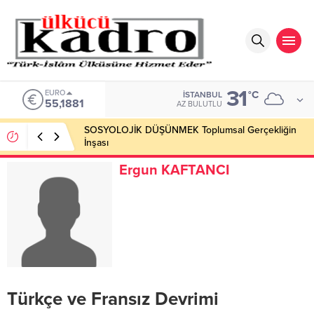
31
EURO
°C
İSTANBUL
55,1881
AZ BULUTLU
SOSYOLOJİK DÜŞÜNMEK Toplumsal Gerçekliğin
İnşası
Ergun KAFTANCI
Türkçe ve Fransız Devrimi