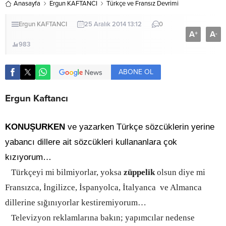
Anasayfa
Ergun KAFTANCI
Türkçe ve Fransız Devrimi
Ergun KAFTANCI
25 Aralık 2014 13:12
0
A
A
+
-
983
ABONE OL
Ergun Kaftancı
KONUŞURKEN
ve yazarken Türkçe sözcüklerin yerine
yabancı dillere ait sözcükleri kullananlara çok
kızıyorum…
Türkçeyi mi bilmiyorlar, yoksa
züppelik
olsun diye mi
Fransızca, İngilizce, İspanyolca, İtalyanca ve Almanca
dillerine sığınıyorlar kestiremiyorum…
Televizyon reklamlarına bakın; yapımcılar nedense