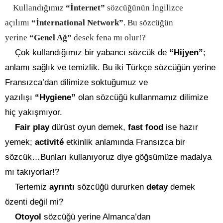
Kullandığımız
“İnternet”
sözcüğünün İngilizce
açılımı
“İnternational Network”
. Bu sözcüğün
yerine
“Genel Ağ”
desek fena mı olur!?
Çok kullandığımız bir yabancı sözcük de
“Hijyen”
;
anlamı sağlık ve temizlik. Bu iki Türkçe sözcüğün yerine
Fransızca’dan dilimize soktuğumuz ve
yazılışı
“Hygiene”
olan sözcüğü kullanmamız dilimize
hiç yakışmıyor.
Fair play
dürüst oyun demek,
fast food
ise hazır
yemek;
activité
etkinlik anlamında Fransızca bir
sözcük…Bunları kullanıyoruz diye göğsümüze madalya
mı takıyorlar!?
Tertemiz
ayrıntı
sözcüğü dururken
detay
demek
özenti değil mi?
Otoyol
sözcüğü yerine Almanca’dan