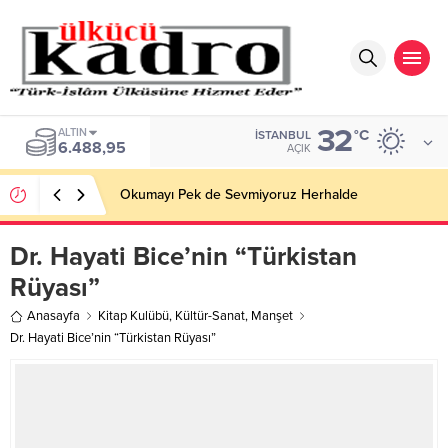
32
ALTIN
°C
İSTANBUL
6.488,95
AÇIK
Okumayı Pek de Sevmiyoruz Herhalde
Dr. Hayati Bice’nin “Türkistan
Rüyası”
Anasayfa
Kitap Kulübü
,
Kültür-Sanat
,
Manşet
Dr. Hayati Bice’nin “Türkistan Rüyası”