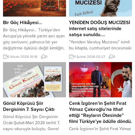
Bir Göç Hikâyesi…
YENİDEN DOĞUŞ MUCİZESİ
internet satış sitelerinde
Bir Göç Hikâyesi… Türkiye’den
satışa sunuldu….
Avrupa’ya yönelik yarım asrı aşan
göç serüveni, yalnızca bir yer
“Yeniden Varoluş Mucizesi” isimli
değiştirme öyküsü değil; kimliğin,
bu kitapta, cumhuriyet öncesineki
aidiyetin, hatırlamanın ve yeniden
dört beş yılı anlatan yüzlerce
6 Nisan 2026 10:16
0
11 Şubat 2026 02:27
0
kök salmanın hikâyesidir. 60.
roman, anı, mektup ve hikaye
Yılında Hollanda’da Türk Olmak”
taranıp, Türkiye’nin o günkü
adlı eser, bu çok katmanlı süreci
koşullarını ve insan manzarasını
hem bireysel hem toplumsal
anlatan çarpıcı bölümler
boyutlarıyla ele alan, okuru bir
alıntılanarak Türkiye’nin bir
yolculuğun tanıklığına davet eden
fotoğrafı çekilmeye çalışılmıştır. O
güçlü...
yıllarda Mustafa Kemal
önderliğindeki “Kuvvacılar”;
Gönül Köprüsü Şiir
Cenk İzgören’in Şehit Fırat
yokluk, yoksulluk ve hastalıkla
Dergisinin 7. Sayısı Çıktı
Yılmaz Çakıroğlu’na ithaf
boğuşan bir ülkede yılgın,
ettiği “Rayların Ötesinde”
Gönül Köprüsü Şiir Dergisinin
bıkkın,...
filmi Türkiye’ye ödülle döndü.
Ocak-Şubat-Mart 2026 tarihli 7.
sayısı okuruyla buluştu. Genel
Cenk İzgören’in Şehit Fırat Yılmaz
Yayın Yönetmenliğini Dr. Osman
Çakıroğlu’na ithaf ettiği “Rayların