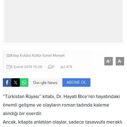
Kitap Kulübü
Kültür-Sanat
Manşet
A
A
+
-
6 Şubat 2015 19:28
0
1.478
ABONE OL
“Türkistan Rüyası’’ kitabı, Dr. Hayati Bice’nin
hayatındaki
önemli gelişme ve olayların
roman tadında kaleme
alındığı bir eserdir.
Ancak, kitapta anlatılan olaylar,
sadece tasavvufa meraklı