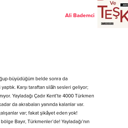
Ali Bademci
 doğup-büyüdüğüm belde sonra da
ptık. Karşı taraftan silâh sesleri geliyor;
anıyor. Yayladağı Çadır Kent’te 4000 Türkmen
kadar da akrabaları yanında kalanlar var.
çalışanlar var; fakat şikâyet eden yok!
 bölge Bayır, Türkmenler’de! Yayladağı’nın