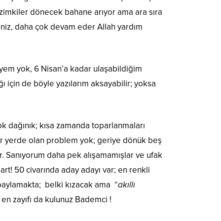
bizimkiler dönecek bahane arıyor ama ara sıra
eniz, daha çok devam eder Allah yardım
yem yok, 6 Nisan’a kadar ulaşabildiğim
için de böyle yazılarım aksayabilir; yoksa
 çok dağınık; kısa zamanda toparlanmaları
er yerde olan problem yok; geriye dönük beş
ar. Sanıyorum daha pek alışamamışlar ve ufak
rt! 50 civarında aday adayı var; en renkli
 paylamakta; belki kızacak ama “
akıllı
n en zayıfı da kulunuz Bademci !