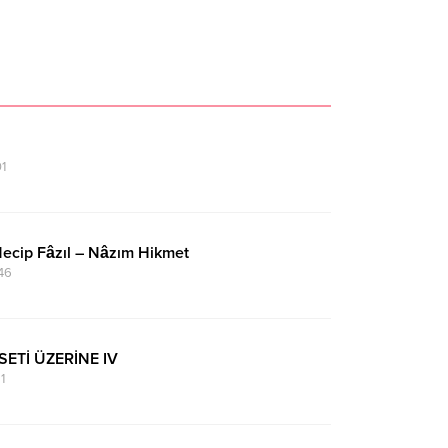
1
Necip Fâzıl – Nâzım Hikmet
:46
SETİ ÜZERİNE IV
1