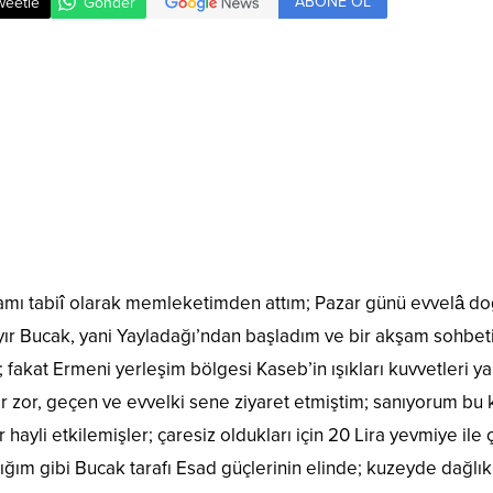
ABONE OL
weetle
Gönder
adamı tabiî olarak memleketimden attım; Pazar günü evvelâ
ır Bucak, yani Yayladağı’ndan başladım ve bir akşam sohbeti ya
akat Ermeni yerleşim bölgesi Kaseb’in ışıkları kuvvetleri y
ar zor, geçen ve evvelki sene ziyaret etmiştim; sanıyorum bu 
hayli etkilemişler; çaresiz oldukları için 20 Lira yevmiye ile 
ğım gibi Bucak tarafı Esad güçlerinin elinde; kuzeyde dağlık