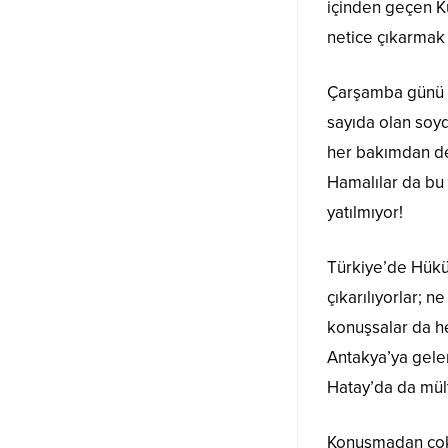
içinden geçen Ku
netice çıkarmak 
Çarşamba günü A
sayıda olan soyd
her bakımdan de
Hamalılar da bu
yatılmıyor!
Türkiye’de Hükü
çıkarılıyorlar; 
konuşsalar da h
Antakya’ya gelem
Hatay’da da mült
Konuşmadan çok a