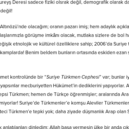
reyş Deresi sadece fiziki olsrak değil, demografik olarak d
değil!
ltınözü’nde olacağım; oranın pazarı imiş; hem adaylık açık
aşlarımızla görüşme imkânı olacak, mutlaka sizlere de bol ha
ğişik etnolojik ve kültürel özelliklere sahip; 2006’da Suriy
 kamplarda! Benim beldem bunların ortasında eskiden ezan ses
met kontrolünde bir “
Suriye Türkmen Cephesi
” var; bunlar i
ne yapsınlar mecburiyetten Hükümet’in dediklerini yapıyorlar.
epsi Türkmen; hemen de Türkçe öğrenmişler; aralarında Ara
iyorlar! Suriye’de Türkmenler’e komşu Aleviler Türkmenler i
eci Türkmen’e tepki yok; daha ziyade düşmanlık Arap olan Se
nlatılanları dinledim; Allah başa vermesin ülke bir anda çı