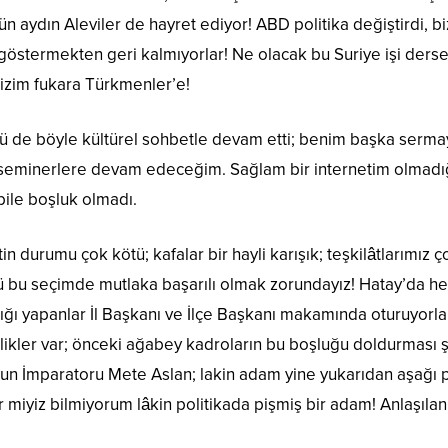
ün aydın Aleviler de hayret ediyor! ABD politika değiştirdi, 
göstermekten geri kalmıyorlar! Ne olacak bu Suriye işi ders
 bizim fukara Türkmenler’e!
ünü de böyle kültürel sohbetle devam etti; benim başka serma
 seminerlere devam edeceğim. Sağlam bir internetim olmadığı 
n bile boşluk olmadı.
tin durumu çok kötü; kafalar bir hayli karışık; teşkilâtlarımız
ü bu seçimde mutlaka başarılı olmak zorundayız! Hatay’da h
ığı yapanlar İl Başkanı ve İlçe Başkanı makamında oturuyorl
likler var; önceki ağabey kadroların bu boşluğu doldurması şa
run İmparatoru Mete Aslan; lakin adam yine yukarıdan aşağı
ir miyiz bilmiyorum lâkin politikada pişmiş bir adam! Anlaşıla