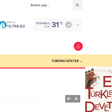
31
BIST
°C
İSTANBUL
13.798,82
AÇIK
TÜMÜNÜ GÖSTER →
A
A
+
-