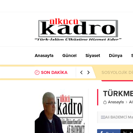
Anasayfa
Güncel
Siyaset
Dünya
SON DAKİKA
Okumayı Pek de
TÜRKME
Anasayfa
A
Ali BADEMCİ
Ma