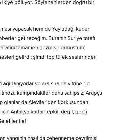
a ikiye bölüyor. Söylenenlerden doğru bir
laması yapacak hem de Yayladağı kadar
berler getireceğim. Buranın Suriye tarafı
e tarafını tamamen gezmiş görmüştüm;
leri gelirdi; şimdi top tüfek seslerinden
yi ağırlanıyorlar ve ara-sıra da vitrine de
 Altınözü kampındakiler daha sahipsiz; Arapça
p olanlar da Aleviler’den korkusundan
çin Antakya kadar tepkili değil; gerçi
lefiler ile!
kan yangınla nasıl da cehenneme çevrilmiş!