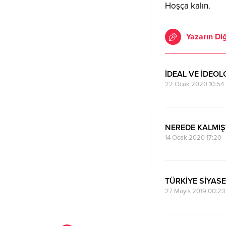
Hoşça kalın.
Yazarın Diğ
İDEAL VE İDEOL
22 Ocak 2020 10:54
NEREDE KALMIŞ
14 Ocak 2020 17:20
TÜRKİYE SİYASE
27 Mayıs 2019 00:23