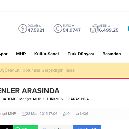
DOLAR
EURO
ALTIN
47,5921
54,9747
6.499,25
Spor
MHP
Kültür-Sanat
Türk Dünyası
Basından
 Sevmiyoruz Herhalde
NLER ARASINDA
li BADEMCİ
,
Manşet
,
MHP
TÜRKMENLER ARASINDA
nşet
MHP
23 Mart 2015 17:06
0
1.406