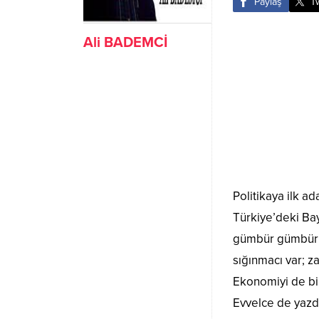
Paylaş
T
Ali BADEMCİ
Politikaya ilk 
Türkiye’deki Bay
gümbür gümbür; f
sığınmacı var; z
Ekonomiyi de bir 
Evvelce de yazdı