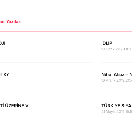
er Yazıları
OJİ
İDLİP
18 Ocak 2020 10:0
TIK?
Nihal Atsız – 
10 Aralık 2019 20
Tİ ÜZERİNE V
TÜRKİYE SİYA
21 Mayıs 2019 16:5