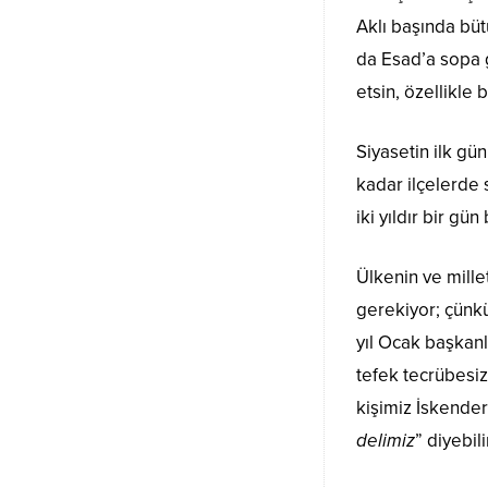
Aklı başında büt
da Esad’a sopa 
etsin, özellikle
Siyasetin ilk g
kadar ilçelerde
iki yıldır bir gü
Ülkenin ve mille
gerekiyor; çünk
yıl Ocak başkanl
tefek tecrübesiz
kişimiz İskende
delimiz
” diyebil